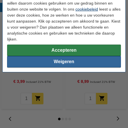
willen daarom cookies gebruiken om uw gedrag binnen en
Populaire producten
buiten onze website te volgen. In ons
cookiebeleid
leest u alles
over deze cookies, hoe ze werken en hoe u uw voorkeuren
kunt aanpassen. Klik op accepteren om akkoord te gaan. Kiest
u voor weigeren? Dan plaatsen we alleen functionele en
analytische cookies en gebruiken we technieken die daarop
lijken.
Accepteren
Weigeren
Microvezeldoekjes 32 x 32 cm
Vileda Easy Wring & Clean
10 stuks (123schoon huismerk)
Turbo vervanging
€ 3,99
€ 8,99
Inclusief 21% BTW
Inclusief 21% BTW