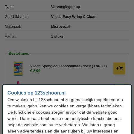
Type:
Vervangingsmop
Geschikt voor:
Vileda Easy Wring & Clean
Materiaal:
Microvezel
Aantal:
1 stuks
Bestel mee:
Vileda Spongidou schoonmaakdoek (3 stuks)
€ 2,99
The Pink Stuff Floor Cleaner (1 liter)
Cookies op 123schoon.nl
€ 3,99
Om winkelen bij 123schoon.nl zo gemakkelijk mogelijk voor u
te maken, gebruiken we cookies en vergelijkbare technieken.
Vileda Stoffer en Blik (kunststof, rood)
De functionele cookies zorgen ervoor dat de website goed
€ 5,99
werkt. Daarnaast hebben ze een analytische functie die ons
helpt de website continu te verbeteren. We laten u graag
alleen advertenties zien die aansluiten bij uw interesses en