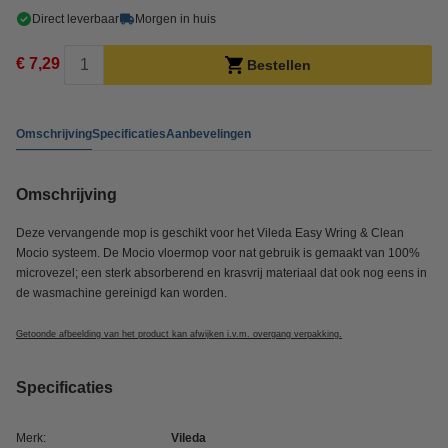
Direct leverbaar
Morgen in huis
€ 7,29
Bestellen
Omschrijving
Specificaties
Aanbevelingen
Omschrijving
Deze vervangende mop is geschikt voor het Vileda Easy Wring & Clean
Mocio systeem. De Mocio vloermop voor nat gebruik is gemaakt van 100%
microvezel; een sterk absorberend en krasvrij materiaal dat ook nog eens in
de wasmachine gereinigd kan worden.
Getoonde afbeelding van het product kan afwijken i.v.m. overgang verpakking.
Specificaties
Merk:
Vileda