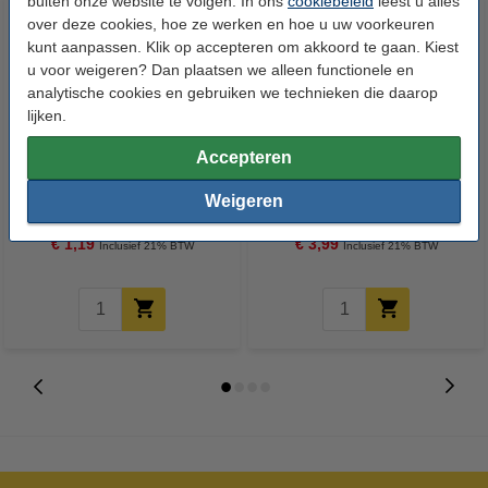
buiten onze website te volgen. In ons
cookiebeleid
leest u alles
over deze cookies, hoe ze werken en hoe u uw voorkeuren
kunt aanpassen. Klik op accepteren om akkoord te gaan. Kiest
u voor weigeren? Dan plaatsen we alleen functionele en
analytische cookies en gebruiken we technieken die daarop
lijken.
Accepteren
123schoon Schuurspons (10
Microvezeldoekjes 32 x 32 cm
stuks)
10 stuks (123schoon huismerk)
Weigeren
€ 1,19
€ 3,99
Inclusief 21% BTW
Inclusief 21% BTW