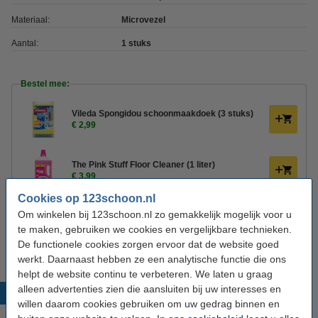
Materiaal:
Microvezel
Aantal:
1 stuks
Bestel mee:
Vileda Spongidou schoonmaakdoek (3 stuks)
€ 2,99
The Pink Stuff Floor Cleaner (1 liter)
€ 3,99
Cookies op 123schoon.nl
Om winkelen bij 123schoon.nl zo gemakkelijk mogelijk voor u
Vileda Stoffer en Blik (kunststof, rood)
€ 5,99
te maken, gebruiken we cookies en vergelijkbare technieken.
De functionele cookies zorgen ervoor dat de website goed
werkt. Daarnaast hebben ze een analytische functie die ons
helpt de website continu te verbeteren. We laten u graag
alleen advertenties zien die aansluiten bij uw interesses en
Populaire producten
willen daarom cookies gebruiken om uw gedrag binnen en