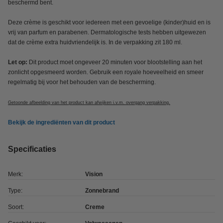
beschermd bent.
Deze crème is geschikt voor iedereen met een gevoelige (kinder)huid en is
vrij van parfum en parabenen. Dermatologische tests hebben uitgewezen
dat de crème extra huidvriendelijk is. In de verpakking zit 180 ml.
Let op:
Dit product moet ongeveer 20 minuten voor blootstelling aan het
zonlicht opgesmeerd worden. Gebruik een royale hoeveelheid en smeer
regelmatig bij voor het behouden van de bescherming.
Getoonde afbeelding van het product kan afwijken i.v.m. overgang verpakking.
Bekijk de ingrediënten van dit product
Specificaties
Merk:
Vision
Type:
Zonnebrand
Soort:
Creme