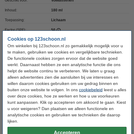
Geschikt voor:
Volwassenen
Inhoud:
180 ml
Toepassing:
Lichaam
Factor (SPF):
50
Cookies op 123schoon.nl
UV-bescherming:
UVA en UVB
Om winkelen bij 123schoon.nl zo gemakkelijk mogelijk voor u
Waterproof:
ja
te maken, gebruiken we cookies en vergelijkbare technieken.
De functionele cookies zorgen ervoor dat de website goed
werkt. Daarnaast hebben ze een analytische functie die ons
helpt de website continu te verbeteren. We laten u graag
Lijst van ingrediënten
alleen advertenties zien die aansluiten bij uw interesses en
willen daarom cookies gebruiken om uw gedrag binnen en
Aqua, C12-15 Alkyl Benzoate, Alcohol Denat., Ethylhexyl Stearate,
buiten onze website te volgen. In ons
cookiebeleid
leest u alles
Ethylhexyl Salicylate, Butyl Methoxydibenzoylmethane, Octocrylene,
over deze cookies, hoe ze werken en hoe u uw voorkeuren
Glycerin, Diethylamino Hydroxybenzoyl Hexyl Benzoate, Potassium Cetyl
kunt aanpassen. Klik op accepteren om akkoord te gaan. Kiest
Phosphate, Titanium Dioxide (nano), C8-22 Alkyl Acrylates/Methacrylic Acid
u voor weigeren? Dan plaatsen we alleen functionele en
Crosspolymer, Tris-Biphenyl Triazine (nano), Glyceryl Stearate, Bis-
analytische cookies en gebruiken we technieken die daarop
Ethylhexyloxyphenol Methoxyphenyl Triazine, Phenoxyethanol,
lijken.
Dimethicone, Ethylhexyl Triazone, Phenylbenzimidazole Sulfonic Acid,
Aminomethyl Propanol, Propyl Alcohol, Silica, Cetearyl Alcohol, Tocopheryl
Accepteren