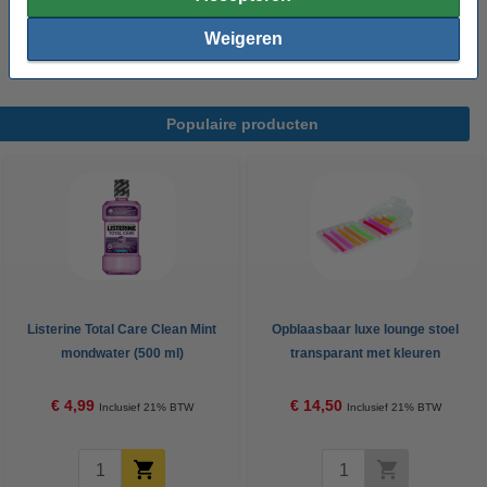
Acetate, Carbomer, Decyl Glucoside, Caprylyl Glycol, Alcohol, Sodium
Ascorbyl Phosphate, Hydrogenated Phosphatidylcholine, Piroctone
Weigeren
Olamine, Butylene Glycol, Disodium Phosphate, Tetrasodium EDTA, Xanthan
Gum, Cholesterol.
Populaire producten
Listerine Total Care Clean Mint
Opblaasbaar luxe lounge stoel
mondwater (500 ml)
transparant met kleuren
(Bestway)
€ 4,99
€ 14,50
Inclusief 21% BTW
Inclusief 21% BTW