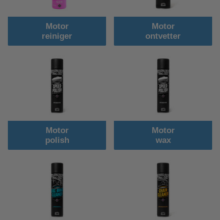
Motor
Motor
reiniger
ontvetter
Motor
Motor
polish
wax