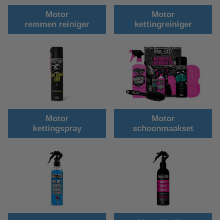
Motor
Motor
remmen reiniger
kettingreiniger
Motor
Motor
kettingspray
schoonmaakset