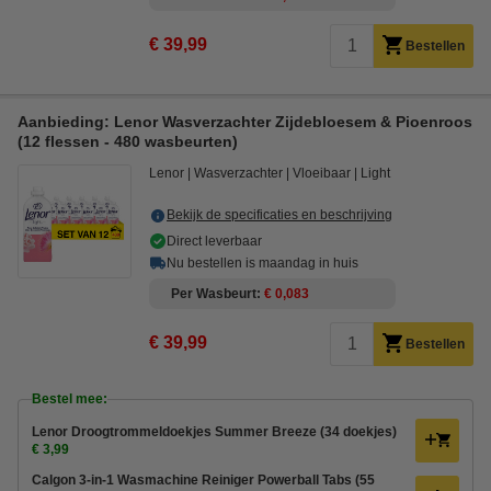
€ 39,99
Bestellen
Aanbieding: Lenor Wasverzachter Zijdebloesem & Pioenroos
(12 flessen - 480 wasbeurten)
Lenor
Wasverzachter
Vloeibaar
Light
Bekijk de specificaties en beschrijving
Direct leverbaar
Nu bestellen is maandag in huis
Per Wasbeurt
€ 0,083
€ 39,99
Bestellen
Bestel mee:
Lenor Droogtrommeldoekjes Summer Breeze (34 doekjes)
€ 3,99
Calgon 3-in-1 Wasmachine Reiniger Powerball Tabs (55