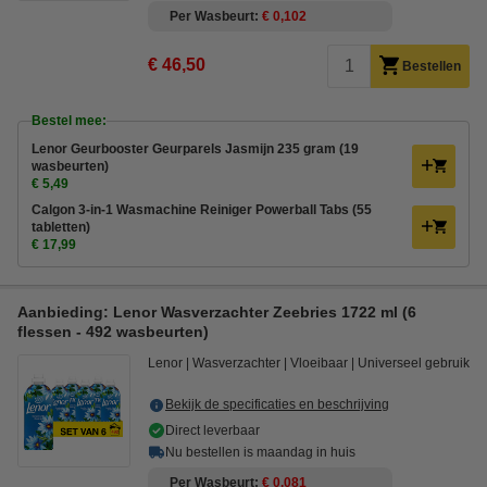
Per Wasbeurt
€ 0,102
€ 46,50
Bestellen
Bestel mee:
Lenor Geurbooster Geurparels Jasmijn 235 gram (19
wasbeurten)
€ 5,49
Calgon 3-in-1 Wasmachine Reiniger Powerball Tabs (55
tabletten)
€ 17,99
Aanbieding: Lenor Wasverzachter Zeebries 1722 ml (6
flessen - 492 wasbeurten)
Lenor
Wasverzachter
Vloeibaar
Universeel gebruik
Bekijk de specificaties en beschrijving
Direct leverbaar
Nu bestellen is maandag in huis
Per Wasbeurt
€ 0,081