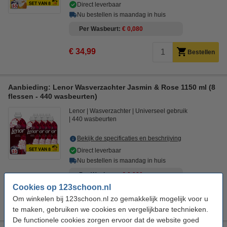
Direct leverbaar
Nu bestellen is maandag in huis
Per Wasbeurt
€ 0,080
€ 34,99
Bestellen
Aanbieding: Lenor Wasverzachter Jasmin & Rose 1150 ml (8
flessen - 440 wasbeurten)
Lenor
Wasverzachter
Universeel gebruik
440 wasbeurten
Bekijk de specificaties en beschrijving
Direct leverbaar
Nu bestellen is maandag in huis
Per Wasbeurt
€ 0,080
Cookies op 123schoon.nl
€ 34,99
Om winkelen bij 123schoon.nl zo gemakkelijk mogelijk voor u
Bestellen
te maken, gebruiken we cookies en vergelijkbare technieken.
De functionele cookies zorgen ervoor dat de website goed