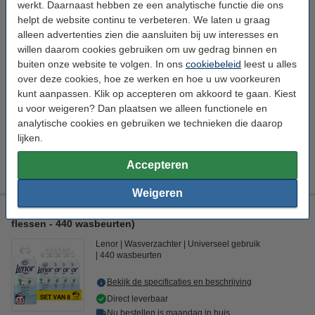
werkt. Daarnaast hebben ze een analytische functie die ons
Aanbieding: Lenor Wasverzachter Jasmin Flower 1150 ml (8
helpt de website continu te verbeteren. We laten u graag
flessen - 440 wasbeurten)
alleen advertenties zien die aansluiten bij uw interesses en
Lenor
Wasverzachter
Universeel gebruik
willen daarom cookies gebruiken om uw gedrag binnen en
440 wasbeurten
buiten onze website te volgen. In ons
cookiebeleid
leest u alles
over deze cookies, hoe ze werken en hoe u uw voorkeuren
Bekijk de specificaties en beschrijving
kunt aanpassen. Klik op accepteren om akkoord te gaan. Kiest
Direct leverbaar
u voor weigeren? Dan plaatsen we alleen functionele en
Nu bestellen is maandag in huis
analytische cookies en gebruiken we technieken die daarop
Per Wasbeurt
€ 0,080
lijken.
€ 34,99
Bestellen
Accepteren
Weigeren
Aanbieding: Lenor Wasverzachter Cotton Fresh 1150 ml (8
flessen - 440 wasbeurten)
Lenor
Wasverzachter
Universeel gebruik
440 wasbeurten
Bekijk de specificaties en beschrijving
Direct leverbaar
Nu bestellen is maandag in huis