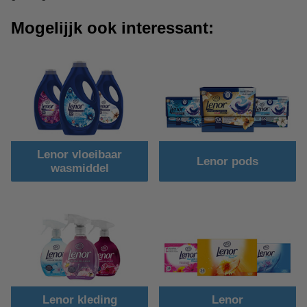
Mogelijjk ook interessant:
Lenor vloeibaar
Lenor pods
wasmiddel
Lenor kleding
Lenor