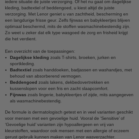
iedere situatie de juiste verzorging. Of het nu gaat om dagelijkse
kleding, badtextiel of beddengoed, u kiest altijd de juiste
verzorging. Met Lenor geniet u van zachtheid, bescherming en
een langdurige frisse geur. Zelfs fijnwas en babykleertjes blijven
optimaal beschermd, mits de stoffen wasmachinebestendig zijn.
Zo weet u zeker dat elk type wasgoed de zorg en frisheid krijgt
die het verdient.
Een overzicht van de toepassingen:
Dagelijkse kleding
zoals T-shirts, broeken, jurken en
sportkleding.
Badtextiel
zoals handdoeken, badjassen en washandjes, met
behoud van absorberend vermogen.
Beddengoed
zoals lakens, dekbedovertrekken en
kussenslopen voor een fris en zacht slaapcomfort.
Fijnwas
zoals lingerie, babykleertjes of zijde, mits aangegeven
als wasmachinebestendig.
De formule is dermatologisch getest en in veel varianten geschikt
voor mensen met een gevoelige huid. Vooral de ‘Sensitive’ of
‘Gevoelige huid’ varianten zijn hypoallergeen en vrij van
kleurstoffen, waardoor ook mensen met een allergie of eczeem
gerust gebruik kunnen maken van Lenor wasverzachter.