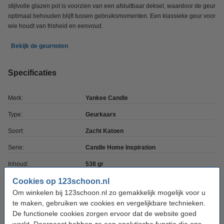
stijlvolle glazen pot is voorzien van een afsluitbaar deksel, waardoor de geur
optimaal behouden blijft tussen gebruiksmomenten. Een klassieke geur voor
wie houdt van frisheid en eenvoud.
Bekijk de geurnoten
Specificaties
Merk:
Yankee Candle
Type:
Geurkaars
Soort:
Zacht Katoen
Serie:
Candle Home Inspiration
Inhoud:
538 gr
Cookies op 123schoon.nl
Aantal:
1 stuks
Om winkelen bij 123schoon.nl zo gemakkelijk mogelijk voor u
te maken, gebruiken we cookies en vergelijkbare technieken.
De functionele cookies zorgen ervoor dat de website goed
Geurnoten
werkt. Daarnaast hebben ze een analytische functie die ons