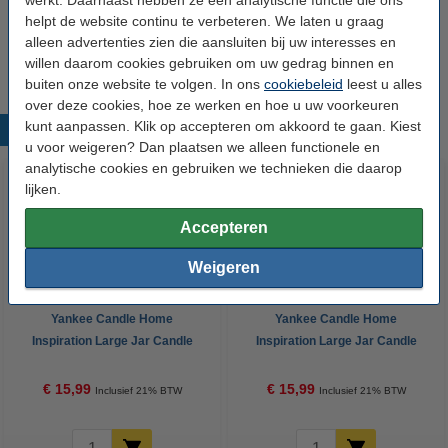
helpt de website continu te verbeteren. We laten u graag
Topnoten:
schone aldehyden, dauwfrisse groene noten, bergamot
alleen advertenties zien die aansluiten bij uw interesses en
Hartnoten:
katoenbloesem, witte roos, lelietje-van-dalen
willen daarom cookies gebruiken om uw gedrag binnen en
Basisnoten:
musk, sandelhout en poederachtige noten
buiten onze website te volgen. In ons
cookiebeleid
leest u alles
over deze cookies, hoe ze werken en hoe u uw voorkeuren
kunt aanpassen. Klik op accepteren om akkoord te gaan. Kiest
Populaire producten
u voor weigeren? Dan plaatsen we alleen functionele en
analytische cookies en gebruiken we technieken die daarop
lijken.
Accepteren
Weigeren
Yankee Candle Home
Yankee Candle Home
Inspiration Large Jar Candle
Inspiration Large Jar Candle
Pink Island Sunset (538 g)
Sugared Blossom (538 g)
€ 15,99
€ 15,99
Inclusief 21% BTW
Inclusief 21% BTW