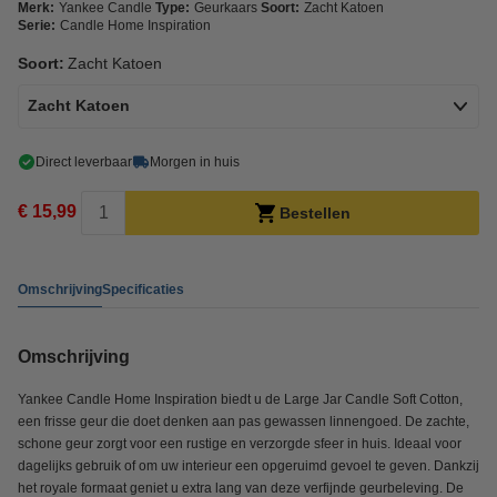
Merk:
Yankee Candle
Type:
Geurkaars
Soort:
Zacht Katoen
Serie:
Candle Home Inspiration
Soort:
Zacht Katoen
Zacht Katoen
Direct leverbaar
Morgen in huis
€ 15,99
Bestellen
Omschrijving
Specificaties
Omschrijving
Yankee Candle Home Inspiration biedt u de Large Jar Candle Soft Cotton,
een frisse geur die doet denken aan pas gewassen linnengoed. De zachte,
schone geur zorgt voor een rustige en verzorgde sfeer in huis. Ideaal voor
dagelijks gebruik of om uw interieur een opgeruimd gevoel te geven. Dankzij
het royale formaat geniet u extra lang van deze verfijnde geurbeleving. De