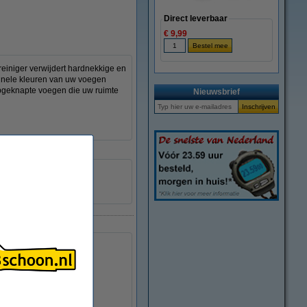
Direct leverbaar
€ 9,99
einiger verwijdert hardnekkige en
iginele kleuren van uw voegen
, opgeknapte voegen die uw ruimte
Nieuwsbrief