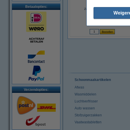
Betaalopties:
Zep super ontkalker (1 liter)
Weiger
€ 7,99
(Inclusief 21% BTW)
Schoonmaakartikelen
Afwas
Verzendopties:
Wasmiddelen
Luchtverfrisser
Auto wassen
Stofzuigerzakken
Vaatwastabletten