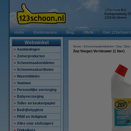
123schoon B.V.
Koningsbeltweg 52
1329 AK Almere
Home
Klantenservice
Blog
Offerte
Over 123schoon.
Webwinkel
Home
Schoonmaakmiddelen
Zep
Zep 
Aanbiedingen
Zep Voegen Vernieuwer (1 liter)
Zomerproducten
Schoonmaakmiddelen
Schoonmaakartikelen
Wasmiddelen
Vaatwas
Persoonlijke verzorging
Babyverzorging
Toilet- en keukenpapier
Bedrijfshygiëne
PBM en Veiligheid
Alles voor stofzuigers
Ontkalkers