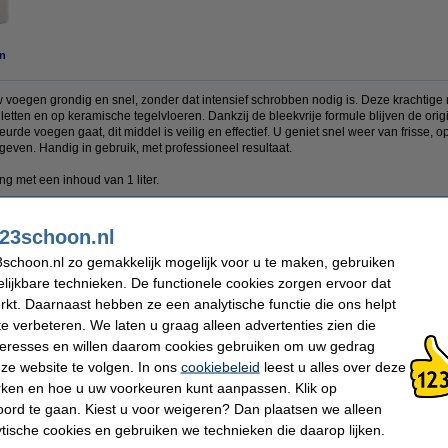
n
voegen grondig en snel, zonder dat intensief schrobben nodig is. Deze krachtige r
iletten en op keramische tegelvloeren. Dankzij de bleekvrije formule blijven de or
eurde voegen gaat, dit middel is veilig en effectief. U geniet snel weer van frisse
geven. Handig in gebruik, met professioneel resultaat.
g met een inhoud van 1 liter.
23schoon.nl
Inhoud:
1 l
schoon.nl zo gemakkelijk mogelijk voor u te maken, gebruiken
Nummer:
8717342057488
lijkbare technieken. De functionele cookies zorgen ervoor dat
Extra info:
Veiligheidsinformatieblad
kt. Daarnaast hebben ze een analytische functie die ons helpt
te verbeteren. We laten u graag alleen advertenties zien die
 dit artikel ook besteld hebben
nteresses en willen daarom cookies gebruiken om uw gedrag
ze website te volgen. In ons
cookiebeleid
leest u alles over deze
rken en hoe u uw voorkeuren kunt aanpassen. Klik op
ord te gaan. Kiest u voor weigeren? Dan plaatsen we alleen
ytische cookies en gebruiken we technieken die daarop lijken.