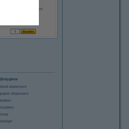
Zep Toilet Vernieuwer (1 liter)
€ 10,99
(Inclusief 21% BTW)
ijfshygiëne
doek dispensers
tpapier dispensers
lbakken
niszakken
dzeep
treiniger