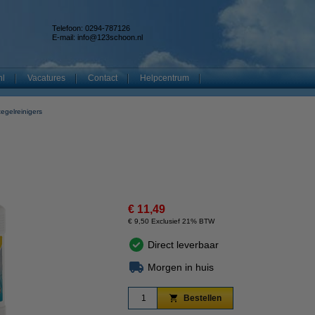
Telefoon: 0294-787126
E-mail:
info@123schoon.nl
nl
Vacatures
Contact
Helpcentrum
tegelreinigers
€ 11,49
€ 9,50 Exclusief 21% BTW
Direct leverbaar
Morgen in huis
Bestellen