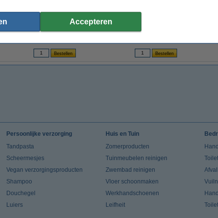
Zep voegenreiniger (750 ml)
Zep badkamerreiniger (750 ml)
en
Accepteren
€ 6,99
€ 4,99
(Inclusief 21% BTW)
(Inclusief 21% BTW)
Persoonlijke verzorging
Huis en Tuin
Bedr
Tandpasta
Zomerproducten
Hand
Scheermesjes
Tuinmeubelen reinigen
Toile
Vegan verzorgingsproducten
Zwembad reinigen
Afva
Shampoo
Vloer schoonmaken
Vuil
Douchegel
Werkhandschoenen
Han
Luiers
Leifheit
Toile