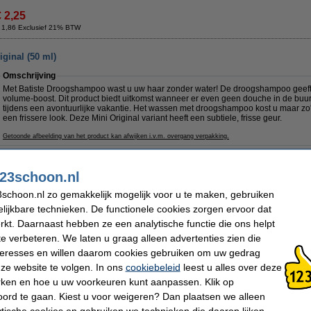
€ 2,25
 1,86 Exclusief 21% BTW
ginal (50 ml)
Omschrijving
Met Batiste Droogshampoo wast u uw haar zonder water! De droogshampoo geeft 
volume-boost. Dit product biedt uitkomst wanneer er even geen douche in de buurt i
tijdens een avontuurlijke vakantie. Het wassen met droogshampoo kost u maar zo'n
een frissere look. Deze Mini Original variant heeft een subtiele, frisse geur.
Getoonde afbeelding van het product kan afwijken i.v.m. overgang verpakking.
Specificaties
Merk:
Batiste
Inhoud:
50 ml
23schoon.nl
Type:
Droogshampoo
Extra:
Veiligheidsinformat
Soort:
Original
schoon.nl zo gemakkelijk mogelijk voor u te maken, gebruiken
lijkbare technieken. De functionele cookies zorgen ervoor dat
Morgen in huis
kt. Daarnaast hebben ze een analytische functie die ons helpt
€ 3,25
te verbeteren. We laten u graag alleen advertenties zien die
 2,69 Exclusief 21% BTW
nteresses en willen daarom cookies gebruiken om uw gedrag
ze website te volgen. In ons
cookiebeleid
leest u alles over deze
pical (50 ml)
rken en hoe u uw voorkeuren kunt aanpassen. Klik op
ord te gaan. Kiest u voor weigeren? Dan plaatsen we alleen
Omschrijving
Met Batiste Droogshampoo wast u uw haar zonder water! De droogshampoo geeft 
ytische cookies en gebruiken we technieken die daarop lijken.