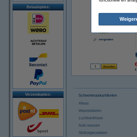
Betaalopties:
Weiger
vergroten
€
Verzendopties:
Schoonmaakartikelen
Afwas
Wasmiddelen
Luchtverfrisser
Auto wassen
Stofzuigerzakken