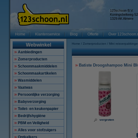
123schoon B.V.
Koningsbeltweg 52
1329 AK Almere
Home
Klantenservice
Blog
Offerte
Over 123schoon.
Home
Zomerproducten
Mini reisverpakking
Webwinkel
Aanbiedingen
Zomerproducten
Batiste Droogshampoo Mini Bl
Schoonmaakmiddelen
Schoonmaakartikelen
Wasmiddelen
Vaatwas
Persoonlijke verzorging
Babyverzorging
Toilet- en keukenpapier
Bedrijfshygiëne
vergroten
PBM en Veiligheid
Alles voor stofzuigers
Ontkalkers