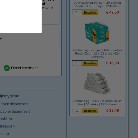
Vuilniszakken 60 liter | 20 zakken
s, zoals op een festival of
per rol | LDPE | Grijs | 123schoon
 5 minuten en zorgt direct voor
€ 47,50
ie
Aanbieding: Pampers billendoekjes
Fresh Clean 12 x 52 stuks (624
doekjes)
€ 16,99
Direct leverbaar
ijfshygiëne
Aanbieding: 20x Vuilniszakken 35
doek dispensers
liter | 50 stuks | 123schoon
€ 38,49
tpapier dispensers
lbakken
niszakken
dzeep