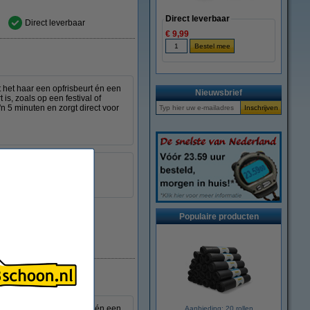
Direct leverbaar
Direct leverbaar
€ 9,99
het haar een opfrisbeurt én een
Nieuwsbrief
s, zoals op een festival of
 5 minuten en zorgt direct voor
ie
Populaire producten
Direct leverbaar
het haar een opfrisbeurt én een
Aanbieding: 20 rollen