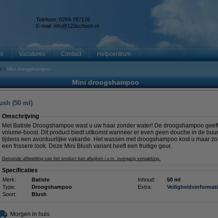
Telefoon: 0294-787126
E-mail:
info@123schoon.nl
nl
Vacatures
Contact
Helpcentrum
en
Mini droogshampoo
Mini droogshampoo
ush (50 ml)
Omschrijving
Met Batiste Droogshampoo wast u uw haar zonder water! De droogshampoo geeft 
volume-boost. Dit product biedt uitkomst wanneer er even geen douche in de buurt i
tijdens een avontuurlijke vakantie. Het wassen met droogshampoo kost u maar zo'n
een frissere look. Deze Mini Blush variant heeft een fruitige geur.
Getoonde afbeelding van het product kan afwijken i.v.m. overgang verpakking.
Specificaties
Merk:
Batiste
Inhoud:
50 ml
Type:
Droogshampoo
Extra:
Veiligheidsinformat
Soort:
Blush
Morgen in huis