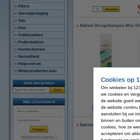
Filters
€
Voertuigreiniging
Tuin
Batiste Droogshampoo Mini Ori
Huis
Vuilniszakken
Prullenbakken
Handschoenen
Gezondheid
Helpcentrum
Winterproducten auto
Cookies op 1
vergroten
Zoek een product
Om winkelen bij 123
Zoek
we cookies en verge
de website goed wer
Mijn 123schoon.nl
de website continu 
€
aansluiten bij uw i
binnen en buiten on
Batiste Droogshampoo Mini Tro
cookies, hoe ze we
accepteren om akko
Wachtwoord vergeten ?
functionele en anal