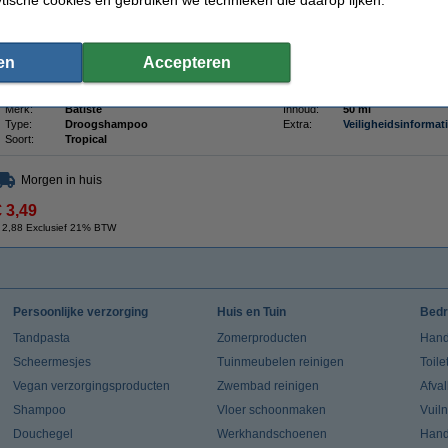
volume-boost. Dit product biedt uitkomst wanneer er even geen douche in de buurt i
tijdens een avontuurlijke vakantie. Het wassen met droogshampoo kost u maar zo'n
een frissere look. Deze Mini Tropical variant heeft een frisse fruitige geur.
en
Accepteren
Getoonde afbeelding van het product kan afwijken i.v.m. overgang verpakking.
Specificaties
Merk:
Batiste
Inhoud:
50 ml
Type:
Droogshampoo
Extra:
Veiligheidsinformat
Soort:
Tropical
Morgen in huis
€ 3,49
 2,88 Exclusief 21% BTW
Persoonlijke verzorging
Huis en Tuin
Bedr
Tandpasta
Zomerproducten
Hand
Scheermesjes
Tuinmeubelen reinigen
Toile
Vegan verzorgingsproducten
Zwembad reinigen
Afva
Shampoo
Vloer schoonmaken
Vuil
Douchegel
Werkhandschoenen
Han