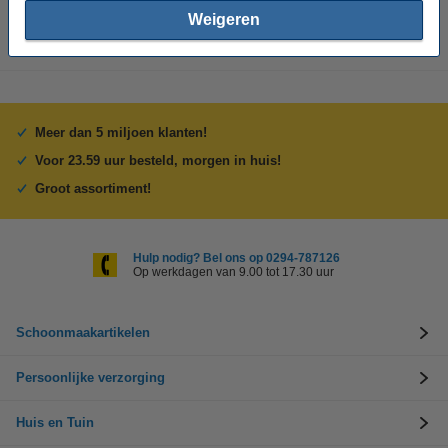
transparant.
Weigeren
Meer dan 5 miljoen klanten!
Voor 23.59 uur besteld, morgen in huis!
Groot assortiment!
Hulp nodig? Bel ons op 0294-787126
Op werkdagen van 9.00 tot 17.30 uur
Schoonmaakartikelen
Persoonlijke verzorging
Huis en Tuin