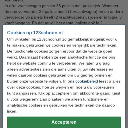
Voorbeeld:
In elke vrachtwagen passen 33 pallets met pakketjes. Wanneer
de ene vervoerder 28 pallets heeft (1 vrachtwagen) en de andere
vervoerder 36 pallets heeft (2 vrachtwagens), rijden er in totaal 3
vrachtwagens. En dat terwijl het aantal pallets ook in 2
vrachtwagens zou passen, als de verdeling net iets anders was!
Cookies op 123schoon.nl
Om winkelen bij 123schoon.nl zo gemakkelijk mogelijk voor u
Waarom geen gratis verzending?
te maken, gebruiken we cookies en vergelijkbare technieken.
Dit is heel eenvoudig: de kosten die gemaakt worden voor het
De functionele cookies zorgen ervoor dat de website goed
verzenden, moeten op de een of andere manier betaald worden.
De meeste webwinkels berekenen deze kosten door als een
werkt. Daarnaast hebben ze een analytische functie die ons
soort opslag in de verkoopprijs van de producten. We kunnen
helpt de website continu te verbeteren. We laten u graag
onze producten best allemaal net iets duurder maken en
alleen advertenties zien die aansluiten bij uw interesses en
daarmee doen alsof we geen verzendkosten rekenen - zoals
willen daarom cookies gebruiken om uw gedrag binnen en
meestal gebeurt bij andere webwinkels.
buiten onze website te volgen. In ons
cookiebeleid
leest u alles
over deze cookies, hoe ze werken en hoe u uw voorkeuren
Dit vinden wij echter oneerlijk. Op deze manier worden klanten
kunt aanpassen. Klik op accepteren om akkoord te gaan. Kiest
die meerdere artikelen bestellen namelijk gestraft, doordat er aan
u voor weigeren? Dan plaatsen we alleen functionele en
hen eigenlijk dubbele verzendkosten worden berekend.
analytische cookies en gebruiken we technieken die daarop
lijken.
De webwinkels die geen verzendkosten rekenen, verdienen dus
zonder dat u het door heeft op de 'geen verzendkosten'. Wij
Accepteren
maken geen geheim van de kosten, maar houden ze liever