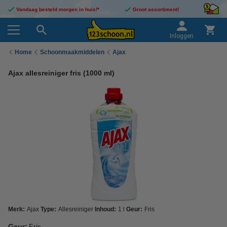
Vandaag besteld morgen in huis!*
Groot assortiment!
Inloggen
Home
Schoonmaakmiddelen
Ajax
Ajax allesreiniger fris (1000 ml)
Merk:
Ajax
Type:
Allesreiniger
Inhoud:
1 l
Geur:
Fris
Geur:
Fris