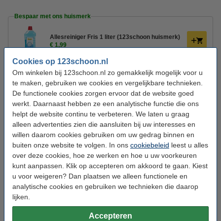
Bespaar met ons huismerk
Allesreiniger Fris 1 liter (123schoon huismerk)
€ 1,99
Cookies op 123schoon.nl
Aanbieding:
Om winkelen bij 123schoon.nl zo gemakkelijk mogelijk voor u
te maken, gebruiken we cookies en vergelijkbare technieken.
8 flessen á 1 liter
De functionele cookies zorgen ervoor dat de website goed
€ 15,99
werkt. Daarnaast hebben ze een analytische functie die ons
helpt de website continu te verbeteren. We laten u graag
alleen advertenties zien die aansluiten bij uw interesses en
Bestel mee:
willen daarom cookies gebruiken om uw gedrag binnen en
Scrub Spons Geel | 123schoon huismerk | 100
buiten onze website te volgen. In ons
cookiebeleid
leest u alles
Ø x 40 mm
over deze cookies, hoe ze werken en hoe u uw voorkeuren
€ 2,49
kunt aanpassen. Klik op accepteren om akkoord te gaan. Kiest
u voor weigeren? Dan plaatsen we alleen functionele en
Microvezeldoekjes 32 x 32 cm 10 stuks
analytische cookies en gebruiken we technieken die daarop
(123schoon huismerk)
€ 3,99
lijken.
Vuilniszakken met trekband 60 liter | 15 zakken
Accepteren