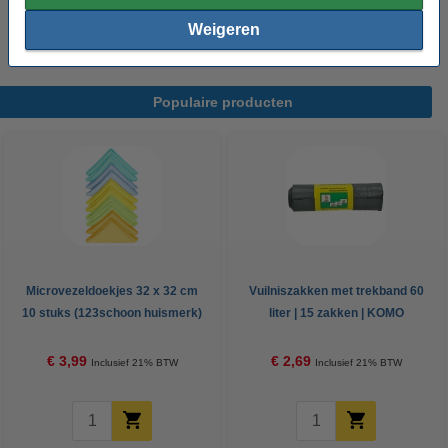
| KOMO
€ 2,69
Weigeren
Populaire producten
Microvezeldoekjes 32 x 32 cm
Vuilniszakken met trekband 60
10 stuks (123schoon huismerk)
liter | 15 zakken | KOMO
€ 3,99
€ 2,69
Inclusief 21% BTW
Inclusief 21% BTW