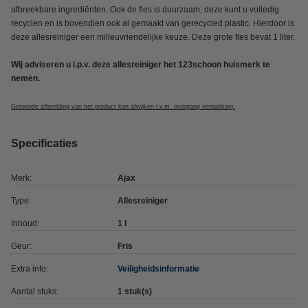
afbreekbare ingrediënten. Ook de fles is duurzaam; deze kunt u volledig
recyclen en is bovendien ook al gemaakt van gerecycled plastic. Hierdoor is
deze allesreiniger een milieuvriendelijke keuze. Deze grote fles bevat 1 liter.
Wij adviseren u i.p.v. deze allesreiniger het 123schoon huismerk te
nemen.
Getoonde afbeelding van het product kan afwijken i.v.m. overgang verpakking.
Specificaties
Merk:
Ajax
Type:
Allesreiniger
Inhoud:
1 l
Geur:
Fris
Extra info:
Veiligheidsinformatie
Aantal stuks:
1 stuk(s)