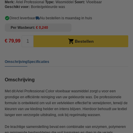
Merk:
Ariel Professional
Type:
Wasmiddel
Soort:
Vloeibaar
Geschikt voor:
Bonte/gekleurde was
Direct leverbaar
Nu bestellen is maandag in huis
Per Wasbeurt
€ 0,240
€ 79,99
Bestellen
Omschrijving
Specificaties
Omschrijving
Met dit Ariel Professional Color vloeibaar wasmiddel zorgt u voor een
grondige en efficiënte reiniging van uw gekleurde was. De professionele
formule is ontwikkeld om vuil en vetvlekken effectief te verwijderen, terwijl de
kleuren van uw kleding helder en intens blijven. Hierdoor behoudt uw textiel
langer een verzorgde uitstraling, ook bij regelmatig wassen.
De krachtige samenstelling bevat een combinatie van enzymen, polymeren
en reinigende bestanddelen die vuil losmaken en diep in de vezels