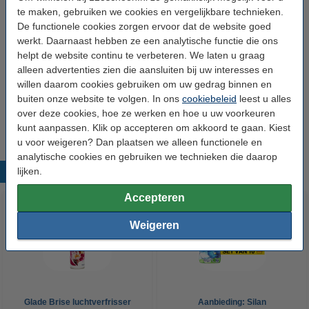
te maken, gebruiken we cookies en vergelijkbare technieken.
Gewicht:
4.995 g
De functionele cookies zorgen ervoor dat de website goed
werkt. Daarnaast hebben ze een analytische functie die ons
Toepassing:
Textiel
helpt de website continu te verbeteren. We laten u graag
Aantal:
3 stuks
alleen advertenties zien die aansluiten bij uw interesses en
willen daarom cookies gebruiken om uw gedrag binnen en
Extra info:
Veiligheidsinformatieblad
buiten onze website te volgen. In ons
cookiebeleid
leest u alles
Type verpakking:
Voordeel
over deze cookies, hoe ze werken en hoe u uw voorkeuren
kunt aanpassen. Klik op accepteren om akkoord te gaan. Kiest
u voor weigeren? Dan plaatsen we alleen functionele en
analytische cookies en gebruiken we technieken die daarop
lijken.
Populaire producten
Accepteren
Weigeren
Glade Brise luchtverfrisser
Aanbieding: Silan