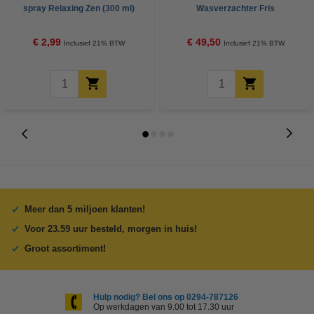
spray Relaxing Zen (300 ml)
Wasverzachter Fris
Lentegevoel 1144 ml (10 flessen
- 520 wasbeurten)
€ 2,99
€ 49,50
Inclusief 21% BTW
Inclusief 21% BTW
Meer dan 5 miljoen klanten!
Voor 23.59 uur besteld, morgen in huis!
Groot assortiment!
Hulp nodig? Bel ons op 0294-787126
Op werkdagen van 9.00 tot 17.30 uur