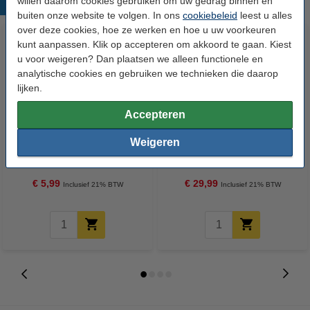
willen daarom cookies gebruiken om uw gedrag binnen en
Populaire producten
buiten onze website te volgen. In ons
cookiebeleid
leest u alles
over deze cookies, hoe ze werken en hoe u uw voorkeuren
kunt aanpassen. Klik op accepteren om akkoord te gaan. Kiest
u voor weigeren? Dan plaatsen we alleen functionele en
analytische cookies en gebruiken we technieken die daarop
lijken.
Accepteren
Rotho Waspoederbox Met
Aanbieding: Sun Vaatwaspoeder
Weigeren
Hengsel 5 kg (blauw)
1,36 kg (4 flessen - 320
wasbeurten)
€ 5,99
€ 29,99
Inclusief 21% BTW
Inclusief 21% BTW