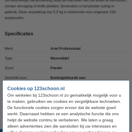
De kleurveilige samenstelling helpt de intensiteit van uw textiel te behouden,
zonder vervaging of doffe plekken. Bovendien is het poeder zuinig in
gebruik. Deze verpakking van 5,5 kg is voldoende voor ongeveer 100
wasbeurten.
Specificaties
Merk:
Ariel Professional
Type:
Wasmiddel
Soort:
Poeder
Geschikt voor:
Bonte/gekleurde was
Wasbeurten:
100 wasbeurten
Cookies op 123schoon.nl
Om winkelen bij 123schoon.nl zo gemakkelijk mogelijk voor u
Gewicht:
5,5 kg
te maken, gebruiken we cookies en vergelijkbare technieken.
Toepassing:
Textiel
De functionele cookies zorgen ervoor dat de website goed
werkt. Daarnaast hebben ze een analytische functie die ons
helpt de website continu te verbeteren. We laten u graag
alleen advertenties zien die aansluiten bij uw interesses en