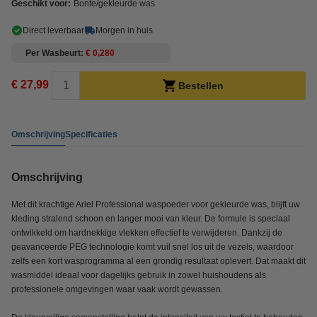
Geschikt voor:
Bonte/gekleurde was
Direct leverbaar
Morgen in huis
Per Wasbeurt
€ 0,280
€ 27,99
Bestellen
Omschrijving
Specificaties
Omschrijving
Met dit krachtige Ariel Professional waspoeder voor gekleurde was, blijft uw
kleding stralend schoon en langer mooi van kleur. De formule is speciaal
ontwikkeld om hardnekkige vlekken effectief te verwijderen. Dankzij de
geavanceerde PEG technologie komt vuil snel los uit de vezels, waardoor
zelfs een kort wasprogramma al een grondig resultaat oplevert. Dat maakt dit
wasmiddel ideaal voor dagelijks gebruik in zowel huishoudens als
professionele omgevingen waar vaak wordt gewassen.