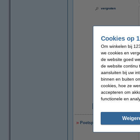
vergroten
Cookies op 1
Om winkelen bij 123
we cookies en verge
de website goed wer
de website continu 
aansluiten bij uw i
binnen en buiten on
cookies, hoe ze we
accepteren om akko
functionele en anal
€
Weiger
Poetspapier Tork Centerfeed 10