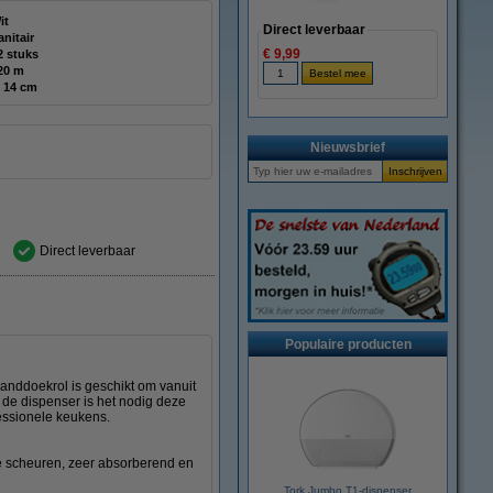
it
Direct leverbaar
anitair
€ 9,99
2 stuks
20 m
 14 cm
Nieuwsbrief
Direct leverbaar
Populaire producten
anddoekrol is geschikt om vanuit
n de dispenser is het nodig deze
ofessionele keukens.
te scheuren, zeer absorberend en
Tork Jumbo T1-dispenser