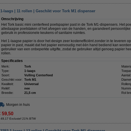
1-laags | 11 rollen | Geschikt voor Tork M1 dispenser
Omschrijving
Het Tork basic mini centerfeed poetspapier past in de Tork M1-dispensers. Het poe
alledaagse poetstaken of het afvegen van de handen, en garandeert persoonlijke 
gebruik in professionele keukens of sanitaire ruimtes.
Het 1-laagse papier is door het design zeer kostenefficiënt zonder in te leveren op
papier in past, maakt dat het papier eenvoudig met één hand bediend kan worden.
gebruiker van een onbeperkte uitgifte, zodat de gebruiker altijd genoeg papier heef
rollen.
Specificaties
Merk:
Tork
Materia
Type:
1-laags
Toepas
Soort:
Vulling Centerfeed
Aantal:
Geschikt voor:
Tork M1
Diamet
Kwaliteit:
Universal
Rollen
Reliëf:
nee
Numme
Breedte:
21,5 cm
Rol br
Morgen in huis
€ 59,50
 49,17 Exclusief 21% BTW
3252 1-laags | 12 rollen | Geschikt voor Tork M1 dispenser