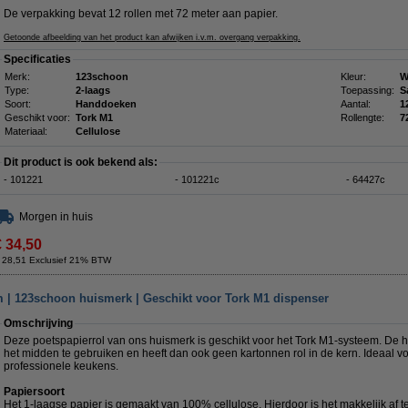
De verpakking bevat 12 rollen met 72 meter aan papier.
Getoonde afbeelding van het product kan afwijken i.v.m. overgang verpakking.
Specificaties
Merk:
123schoon
Kleur:
W
Type:
2-laags
Toepassing:
S
Soort:
Handdoeken
Aantal:
1
Geschikt voor:
Tork M1
Rollengte:
7
Materiaal:
Cellulose
Dit product is ook bekend als:
- 101221
- 101221c
- 64427c
Morgen in huis
€ 34,50
 28,51 Exclusief 21% BTW
0m | 123schoon huismerk | Geschikt voor Tork M1 dispenser
Omschrijving
Deze poetspapierrol van ons huismerk is geschikt voor het Tork M1-systeem. De h
het midden te gebruiken en heeft dan ook geen kartonnen rol in de kern. Ideaal voo
professionele keukens.
Papiersoort
Het 1-laagse papier is gemaakt van 100% cellulose. Hierdoor is het makkelijk af 