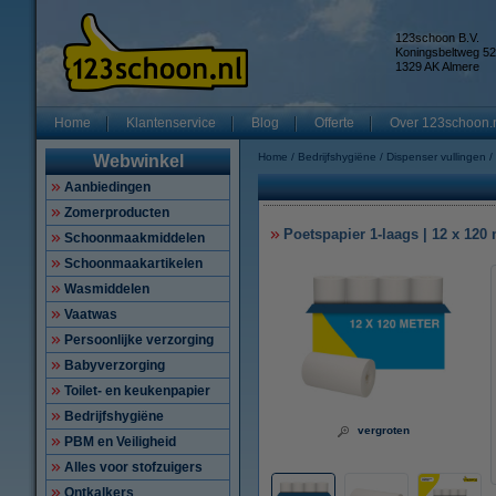
123schoon B.V.
Koningsbeltweg 52
1329 AK Almere
Home
Klantenservice
Blog
Offerte
Over 123schoon.
Home
Bedrijfshygiëne
Dispenser vullingen
Webwinkel
Aanbiedingen
Zomerproducten
Poetspapier 1-laags | 12 x 12
Schoonmaakmiddelen
Schoonmaakartikelen
Wasmiddelen
Vaatwas
Persoonlijke verzorging
Babyverzorging
Toilet- en keukenpapier
Bedrijfshygiëne
vergroten
PBM en Veiligheid
Alles voor stofzuigers
Ontkalkers