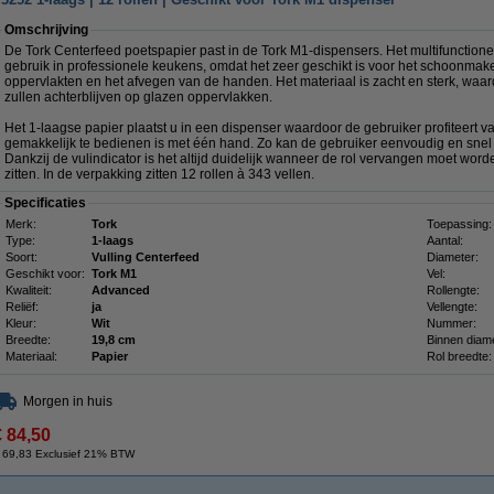
Omschrijving
De Tork Centerfeed poetspapier past in de Tork M1-dispensers. Het multifunctione
gebruik in professionele keukens, omdat het zeer geschikt is voor het schoonmake
oppervlakten en het afvegen van de handen. Het materiaal is zacht en sterk, waar
zullen achterblijven op glazen oppervlakken.
Het 1-laagse papier plaatst u in een dispenser waardoor de gebruiker profiteert va
gemakkelijk te bedienen is met één hand. Zo kan de gebruiker eenvoudig en snel 
Dankzij de vulindicator is het altijd duidelijk wanneer de rol vervangen moet word
zitten. In de verpakking zitten 12 rollen à 343 vellen.
Specificaties
Merk:
Tork
Toepassing:
Type:
1-laags
Aantal:
Soort:
Vulling Centerfeed
Diameter:
Geschikt voor:
Tork M1
Vel:
Kwaliteit:
Advanced
Rollengte:
Reliëf:
ja
Vellengte:
Kleur:
Wit
Nummer:
Breedte:
19,8 cm
Binnen diame
Materiaal:
Papier
Rol breedte:
Morgen in huis
€ 84,50
 69,83 Exclusief 21% BTW