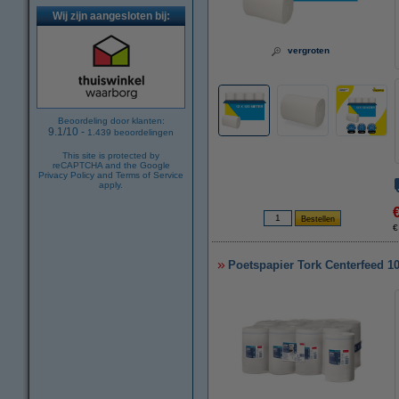
Wij zijn aangesloten bij:
vergroten
Beoordeling door klanten:
9.1
/
10
-
1.439
beoordelingen
This site is protected by
reCAPTCHA and the Google
Privacy Policy
and
Terms of Service
apply.
€
Poetspapier Tork Centerfeed 10