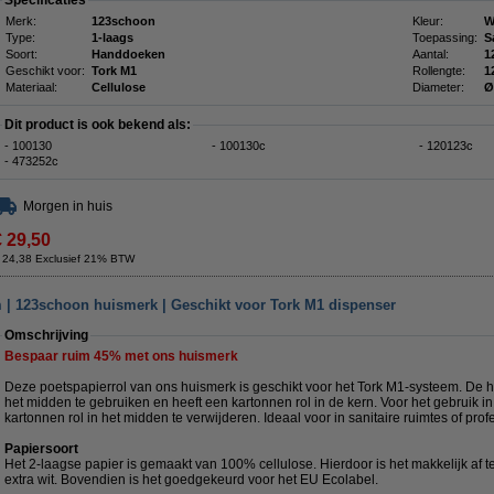
Specificaties
Merk:
123schoon
Kleur:
W
Type:
1-laags
Toepassing:
S
Soort:
Handdoeken
Aantal:
1
Geschikt voor:
Tork M1
Rollengte:
1
Materiaal:
Cellulose
Diameter:
Ø
Dit product is ook bekend als:
- 100130
- 100130c
- 120123c
- 473252c
Morgen in huis
€ 29,50
 24,38 Exclusief 21% BTW
m | 123schoon huismerk | Geschikt voor Tork M1 dispenser
Omschrijving
Bespaar ruim
45%
met ons huismerk
Deze poetspapierrol van ons huismerk is geschikt voor het Tork M1-systeem. De h
het midden te gebruiken en heeft een kartonnen rol in de kern. Voor het gebruik i
kartonnen rol in het midden te verwijderen. Ideaal voor in sanitaire ruimtes of pr
Papiersoort
Het 2-laagse papier is gemaakt van 100% cellulose. Hierdoor is het makkelijk af 
extra wit. Bovendien is het goedgekeurd voor het EU Ecolabel.