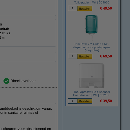
Toiletpapier | Wit | 554000
€ 49,50
it
anitair
2 stuks
2 m
Tork Reflex™ 473167 M3-
dispenser voor poetspapier
(turquoise)
€ 69,50
Direct leverbaar
Tork Xpress® H2-dispenser
Handdoeken | Wit | 552100
€ 39,50
anddoekrol is geschikt om vanuit
r in sanitaire ruimtes of
te scheuren, zeer absorberend en