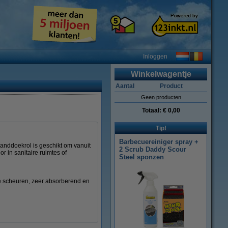
Inloggen
Winkelwagentje
Aantal
Product
Geen producten
Totaal:
€ 0,00
Tip!
Barbecuereiniger spray +
anddoekrol is geschikt om vanuit
2 Scrub Daddy Scour
r in sanitaire ruimtes of
Steel sponzen
te scheuren, zeer absorberend en