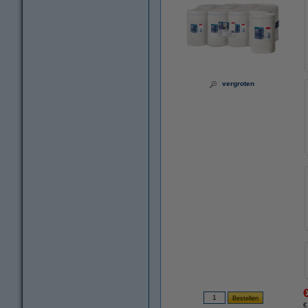
vergroten
€