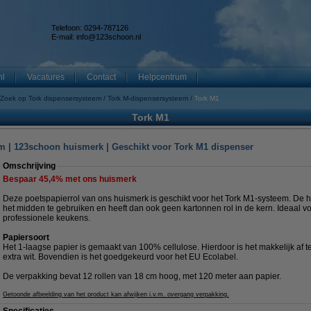
Telefoon: 0294-787126
E-mail:
info@123schoon.nl
nl
Vacatures
Contact
Helpcentrum
Zoek op Tork dispensersysteem
Tork M-dispensersysteem
Tork M1
Tork M1
0 m | 123schoon huismerk | Geschikt voor Tork M1 dispenser
Omschrijving
Bespaar
45,4%
met ons huismerk
Deze poetspapierrol van ons huismerk is geschikt voor het Tork M1-systeem. De h
het midden te gebruiken en heeft dan ook geen kartonnen rol in de kern. Ideaal voo
professionele keukens.
Papiersoort
Het 1-laagse papier is gemaakt van 100% cellulose. Hierdoor is het makkelijk af 
extra wit. Bovendien is het goedgekeurd voor het EU Ecolabel.
De verpakking bevat 12 rollen van 18 cm hoog, met 120 meter aan papier.
Getoonde afbeelding van het product kan afwijken i.v.m. overgang verpakking.