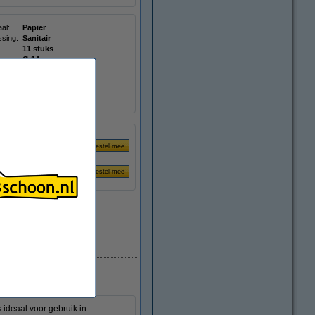
al:
Papier
sing:
Sanitair
11 stuks
er:
Ø 14 cm
gte:
120 m
r:
100130
eedte:
21,5 cm
Direct leverbaar
 ideaal voor gebruik in