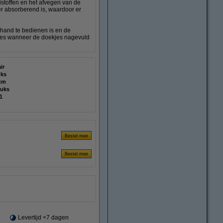
stoffen en het afvegen van de
er absorberend is, waardoor er
 hand te bedienen is en de
ecies wanneer de doekjes nagevuld
ir
uks
cm
tuks
1
Levertijd <7 dagen