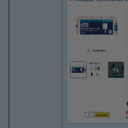
vergroten
1
€