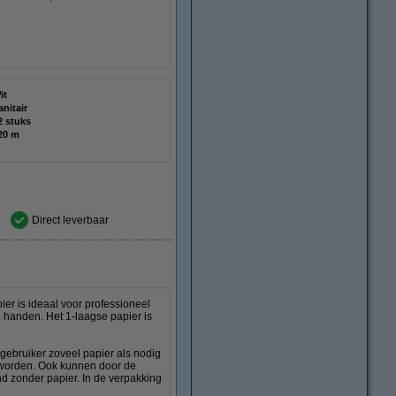
it
anitair
2 stuks
20 m
Direct leverbaar
ier is ideaal voor professioneel
e handen. Het 1-laagse papier is
 gebruiker zoveel papier als nodig
n worden. Ook kunnen door de
d zonder papier. In de verpakking