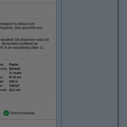
tspapier is ideaal voor
hygiëne. Zeer geschikt voor
 kwaliteit. De dispenser waar dit
 Bovendien profiteert de
t. In de verpakking zitten 11
al:
Papier
sing:
Sanitair
11 stuks
er:
Ø 14 cm
gte:
120 m
r:
120123
eedte:
21,5 cm
Direct leverbaar