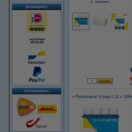
vergroten
Betaalopties:
€
Verzendopties:
Poetspapier 1-laags | 12 x 12