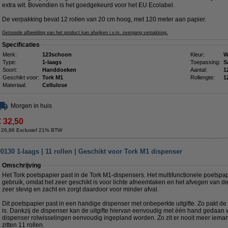
extra wit. Bovendien is het goedgekeurd voor het EU Ecolabel.
De verpakking bevat 12 rollen van 20 cm hoog, met 120 meter aan papier.
Getoonde afbeelding van het product kan afwijken i.v.m. overgang verpakking.
Specificaties
Merk:
123schoon
Kleur:
W
Type:
1-laags
Toepassing:
S
Soort:
Handdoeken
Aantal:
1
Geschikt voor:
Tork M1
Rollengte:
1
Materiaal:
Cellulose
Morgen in huis
€ 32,50
 26,86 Exclusief 21% BTW
0130 1-laags | 11 rollen | Geschikt voor Tork M1 dispenser
Omschrijving
Het Tork poetspapier past in de Tork M1-dispensers. Het multifunctionele poetspap
gebruik, omdat het zeer geschikt is voor lichte afneemtaken en het afvegen van d
zeer stevig en zacht en zorgt daardoor voor minder afval.
Dit poetspapier past in een handige dispenser met onbeperkte uitgifte. Zo pakt de
is. Dankzij de dispenser kan de uitgifte hiervan eenvoudig met één hand gedaa
dispenser rolwisselingen eenvoudig ingepland worden. Zo zit er nooit meer ieman
zitten 11 rollen.