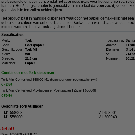
professionele omgevingen, omdat het zeer geschikt is voor het opnemen van vloei
handen. Het 2-laagse papier is gemaakt van materiaal dat zeer zacht, sterk en ze
geen vloeistoffen zullen achterblijven.
Het product past in handige dispensers waardoor het papier gemakkelijk met één
gebruiker profiteert van onbeperkte uitgifte. Dankzij de navulindicator weet u pr
moeten worden. In de verpakking zitten 11 rollen.
Specificaties
Merk:
Tork
Toepassing:
Sanita
Soort:
Poetspapier
Aantal:
11 st
Geschikt voor:
Tork M1
Diameter:
Ø 14 
Kleur:
Wit
Vel:
214 s
Breedte:
21,5 cm
Nummer:
10122
Materiaal:
Papier
Combineer met Tork-dispenser:
Tork Mini Centerfeed 558000 M1-dispenser voor poetspapier (wit)
€ 42,50
Tork Mini Centerfeed M1-dispenser Poetspapier | Zwart | 558008
€ 59,50
Geschikte Tork vullingen
- M1 558008
- M1 658001
- M1 558000
- M1 200040
€ 59,50
 49,17 Exclusief 21% BTW