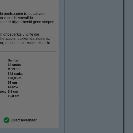
le poetspapier is ideaal voor
n van licht vervuilde
door er bijvoorbeeld geen strepen
n onbeperkte uitgifte die
het papier pakken dat nodig is.
en, zodat u nooit zonder komt te
Sanitair
12 stuks
Ø 13 cm
343 stuks
120,05 m
35 cm
473252
ter:
5,9 cm
19,8 cm
Direct leverbaar