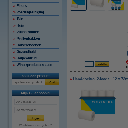
Filters
Voertuigreiniging
Tuin
Huis
Vuilniszakken
Prullenbakken
Handschoenen
Gezondheid
Helpcentrum
Winterproducten auto
€
Zoek een product
Handdoekrol 2-laags | 12 x 72
Zoek
Mijn 123schoon.nl
Wachtwoord vergeten ?