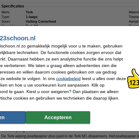
Specificaties
Merk:
Tork
Materia
Type:
1-laags
Toepas
Soort:
Vulling Centerfeed
Aantal:
Geschikt voor:
Tork M1
Diamet
Kwaliteit:
Advanced
Rollen
Reliëf:
nee
Numme
23schoon.nl
Kleur:
Wit
Rol br
Breedte:
21,5 cm
schoon.nl zo gemakkelijk mogelijk voor u te maken, gebruiken
lijkbare technieken. De functionele cookies zorgen ervoor dat
Combineer met Tork-dispenser:
kt. Daarnaast hebben ze een analytische functie die ons helpt
Tork Mini Centerfeed 558000 M1-dispenser voor poetspapier (wit)
te verbeteren. We laten u graag alleen advertenties zien die
€ 42,50
nteresses en willen daarom cookies gebruiken om uw gedrag
Tork Mini Centerfeed M1-dispenser Poetspapier | Zwart | 558008
ze website te volgen. In ons
cookiebeleid
leest u alles over deze
€ 59,50
rken en hoe u uw voorkeuren kunt aanpassen. Klik op
ord te gaan. Kiest u voor weigeren? Dan plaatsen we alleen
Morgen in huis
ytische cookies en gebruiken we technieken die daarop lijken.
€ 49,50
 40,91 Exclusief 21% BTW
en
Accepteren
1221 2-laags | 11 rollen | Geschikt voor Tork M1-dispenser
Omschrijving
De Tork wiping poetspapier plus past in de Tork M1-dispensers. Het poetspapier is