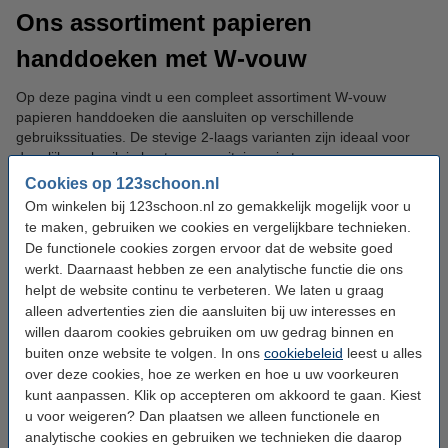
Ons assortiment papieren
handdoeken met W-vouw
Op deze pagina vindt u een compleet assortiment W-vouw
papieren handdoeken die aansluiten op verschillende
gebruikssituaties. De stevige 2-laags varianten zijn ideaal voor
dagelijks gebruik in kantoren, sanitaire ruimtes en
horecagelegenheden. Voor omgevingen waar extra absorptie
Cookies op 123schoon.nl
gewenst is, bieden de 3-laags handdoeken optimale stevigheid
Om winkelen bij 123schoon.nl zo gemakkelijk mogelijk voor u
en comfort bij het drogen van de handen.
te maken, gebruiken we cookies en vergelijkbare technieken.
De functionele cookies zorgen ervoor dat de website goed
Alle W-vouw handdoeken in ons assortiment zijn wit van kleur,
werkt. Daarnaast hebben ze een analytische functie die ons
waardoor ze een schone en professionele uitstraling geven in
helpt de website continu te verbeteren. We laten u graag
iedere ruimte. U heeft de keuze uit producten van het
alleen advertenties zien die aansluiten bij uw interesses en
123schoon-huismerk en van diverse A-merken, zodat u altijd de
willen daarom cookies gebruiken om uw gedrag binnen en
kwaliteit kunt kiezen die bij uw bedrijf past.
buiten onze website te volgen. In ons
cookiebeleid
leest u alles
over deze cookies, hoe ze werken en hoe u uw voorkeuren
De handdoeken worden geleverd in ruime verpakkingen, zodat u
kunt aanpassen. Klik op accepteren om akkoord te gaan. Kiest
lang vooruit kunt met uw voorraad. Bij ieder product vindt u
u voor weigeren? Dan plaatsen we alleen functionele en
duidelijke informatie over de afmetingen, het aantal stuks per
analytische cookies en gebruiken we technieken die daarop
verpakking en de compatibiliteit met verschillende dispensers.