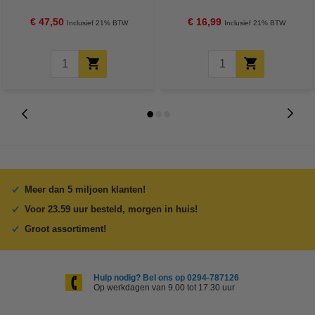
zakken per rol | LDPE | Grijs |
52 stuks (624 doekjes)
123schoon
€ 47,50
€ 16,99
Inclusief 21% BTW
Inclusief 21% BTW
Meer dan 5 miljoen klanten!
Voor 23.59 uur besteld, morgen in huis!
Groot assortiment!
Hulp nodig? Bel ons op 0294-787126
Op werkdagen van 9.00 tot 17.30 uur