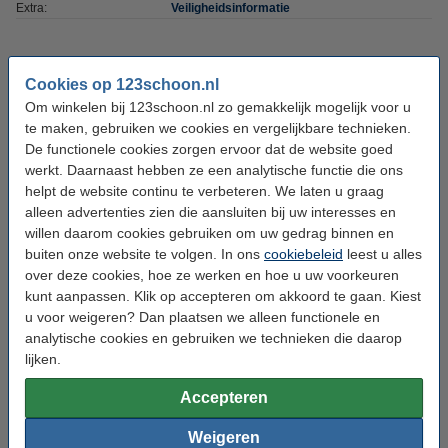
Extra:
Veiligheidsinformatie
5+1 gratis!
Cookies op 123schoon.nl
Dove Shower Foam Coconut Oil (6 stuks - 200
Om winkelen bij 123schoon.nl zo gemakkelijk mogelijk voor u
ml)
te maken, gebruiken we cookies en vergelijkbare technieken.
€ 24,95
De functionele cookies zorgen ervoor dat de website goed
werkt. Daarnaast hebben ze een analytische functie die ons
Bestel mee:
helpt de website continu te verbeteren. We laten u graag
alleen advertenties zien die aansluiten bij uw interesses en
Dove Powder Deo Roll-On (50 ml)
willen daarom cookies gebruiken om uw gedrag binnen en
€ 1,99
buiten onze website te volgen. In ons
cookiebeleid
leest u alles
over deze cookies, hoe ze werken en hoe u uw voorkeuren
Dove Deodorant Spray Original (150 ml)
kunt aanpassen. Klik op accepteren om akkoord te gaan. Kiest
€ 2,99
u voor weigeren? Dan plaatsen we alleen functionele en
analytische cookies en gebruiken we technieken die daarop
lijken.
Dove Handzeep Original (250 ml)
€ 2,49
Accepteren
Weigeren