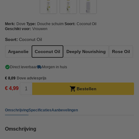
Merk:
Dove
Type:
Douche schuim
Soort:
Coconut Oil
Geschikt voor:
Vrouwen
Soort:
Coconut Oil
Arganolie
Coconut Oil
Deeply Nourishing
Rose Oil
Direct leverbaar
Morgen in huis
€ 8,09
Dove adviesprijs
€ 4,99
Bestellen
Omschrijving
Specificaties
Aanbevelingen
Omschrijving