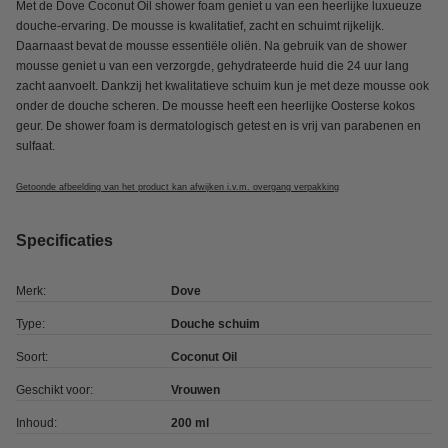
Met de Dove Coconut Oil shower foam geniet u van een heerlijke luxueuze
douche-ervaring. De mousse is kwalitatief, zacht en schuimt rijkelijk.
Daarnaast bevat de mousse essentiële oliën. Na gebruik van de shower
mousse geniet u van een verzorgde, gehydrateerde huid die 24 uur lang
zacht aanvoelt. Dankzij het kwalitatieve schuim kun je met deze mousse ook
onder de douche scheren. De mousse heeft een heerlijke Oosterse kokos
geur. De shower foam is dermatologisch getest en is vrij van parabenen en
sulfaat.
Getoonde afbeelding van het product kan afwijken i.v.m. overgang verpakking
Specificaties
Merk:
Dove
Type:
Douche schuim
Soort:
Coconut Oil
Geschikt voor:
Vrouwen
Inhoud:
200 ml