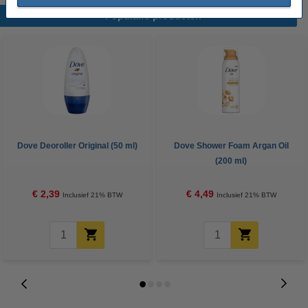
Populaire producten
Dove Deoroller Original (50 ml)
Dove Shower Foam Argan Oil
(200 ml)
€ 2,39
€ 4,49
Inclusief 21% BTW
Inclusief 21% BTW