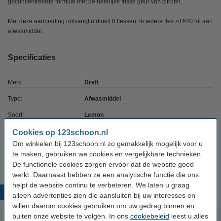
geconcentreerde formule met de heerlijke frisse geur van citroen.
Met deze aanbieding ontvangt u direct 8 flessen. In iedere fles zit 640 ml aan
afwasmiddel.
Specificaties
Merk:
Dreft
Type:
Afwasmiddel
Soort:
Lemon
Inhoud:
640 ml
Cookies op 123schoon.nl
Om winkelen bij 123schoon.nl zo gemakkelijk mogelijk voor u
Aantal stuks:
8 stuk(s)
te maken, gebruiken we cookies en vergelijkbare technieken.
De functionele cookies zorgen ervoor dat de website goed
werkt. Daarnaast hebben ze een analytische functie die ons
helpt de website continu te verbeteren. We laten u graag
Populaire producten
alleen advertenties zien die aansluiten bij uw interesses en
willen daarom cookies gebruiken om uw gedrag binnen en
buiten onze website te volgen. In ons
cookiebeleid
leest u alles