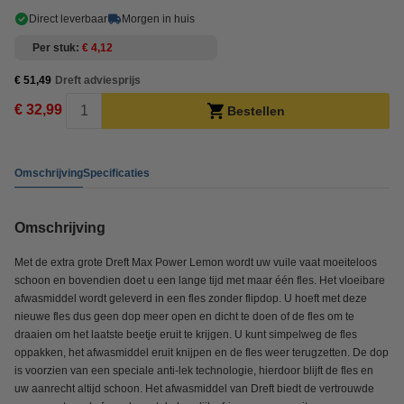
Direct leverbaar
Morgen in huis
Per stuk
€ 4,12
€ 51,49
Dreft adviesprijs
€ 32,99
Bestellen
Omschrijving
Specificaties
Omschrijving
Met de extra grote Dreft Max Power Lemon wordt uw vuile vaat moeiteloos
schoon en bovendien doet u een lange tijd met maar één fles. Het vloeibare
afwasmiddel wordt geleverd in een fles zonder flipdop. U hoeft met deze
nieuwe fles dus geen dop meer open en dicht te doen of de fles om te
draaien om het laatste beetje eruit te krijgen. U kunt simpelweg de fles
oppakken, het afwasmiddel eruit knijpen en de fles weer terugzetten. De dop
is voorzien van een speciale anti-lek technologie, hierdoor blijft de fles en
uw aanrecht altijd schoon. Het afwasmiddel van Dreft biedt de vertrouwde