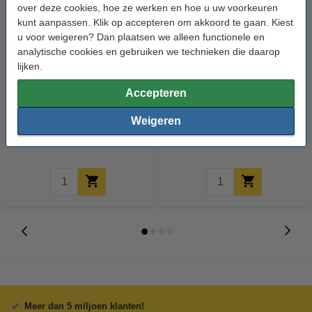
over deze cookies, hoe ze werken en hoe u uw voorkeuren
kunt aanpassen. Klik op accepteren om akkoord te gaan. Kiest
u voor weigeren? Dan plaatsen we alleen functionele en
analytische cookies en gebruiken we technieken die daarop
lijken.
123schoon Schuurspons (10
Aanbieding: Page Compleet
Accepteren
stuks)
Schoon toiletpapier (96 rollen)
Weigeren
€ 1,19
€ 42,50
Inclusief 21% BTW
Inclusief 21% BTW
Meer dan 5 miljoen klanten!