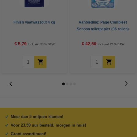
Finish Vaatwaszout 4 kg
Aanbieding: Page Compleet
Schoon toiletpapier (96 rollen)
€ 5,79
€ 42,50
Inclusief 21% BTW
Inclusief 21% BTW
Meer dan 5 miljoen klanten!
Voor 23.59 uur besteld, morgen in huis!
Groot assortiment!