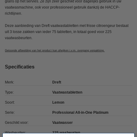
glans op het servies. Ze zijn zeer geschikt voor dagelijks gebruik in uw
vaatwasmachine, ook voor professioneel gebruik dankzij de HACCP-
richtlijnen.
Deze aanbieding van Dreft vaatwastabletten met frisse citroengeur bestaat
uit 3 losse zakken van ieder 75 tabletten, in totaal goed voor 225
vaatwasbeurten.
Getoonde afbeelding van het product kan afwijken i.v.m. overgang verpakking.
Specificaties
Merk:
Dreft
Type:
Vaatwastabletten
Soort:
Lemon
Serie:
Professional All-in-One Platinum
Geschikt voor:
Vaatwasser
Wasbeurten:
225 wasbeurten