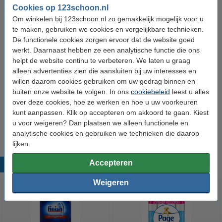
Cookies op 123schoon.nl
Oplosbaar folie:
Ja
Om winkelen bij 123schoon.nl zo gemakkelijk mogelijk voor u
Extra:
Veiligheidsinformatie
te maken, gebruiken we cookies en vergelijkbare technieken.
De functionele cookies zorgen ervoor dat de website goed
werkt. Daarnaast hebben ze een analytische functie die ons
Alternatief:
helpt de website continu te verbeteren. We laten u graag
Aanbieding: Dreft Professional All-in-One
alleen advertenties zien die aansluiten bij uw interesses en
Platinum Plus Lemon Vaatwastabletten (3
willen daarom cookies gebruiken om uw gedrag binnen en
zakken - 213 vaatwasbeurten)
€ 49,99
buiten onze website te volgen. In ons
cookiebeleid
leest u alles
over deze cookies, hoe ze werken en hoe u uw voorkeuren
Aanbieding: Dreft Professional All-in-One
Platinum Vaatwastabletten Citroen (3 zakken -
kunt aanpassen. Klik op accepteren om akkoord te gaan. Kiest
243 vaatwasbeurten)
u voor weigeren? Dan plaatsen we alleen functionele en
€ 52,99
analytische cookies en gebruiken we technieken die daarop
lijken.
Accepteren
Populaire producten
Weigeren