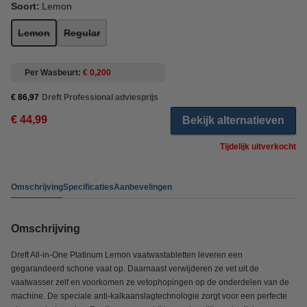
Soort:
Lemon
Lemon
Regular
Per Wasbeurt
€ 0,200
€ 86,97
Dreft Professional adviesprijs
€ 44,99
Bekijk alternatieven
Tijdelijk uitverkocht
Omschrijving
Specificaties
Aanbevelingen
Omschrijving
Dreft All-in-One Platinum Lemon vaatwastabletten leveren een
gegarandeerd schone vaat op. Daarnaast verwijderen ze vet uit de
vaatwasser zelf en voorkomen ze vetophopingen op de onderdelen van de
machine. De speciale anti-kalkaanslagtechnologie zorgt voor een perfecte