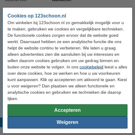
Geschikt voor:
Vaatwasser
Wasbeurten:
71 wasbeurten
Cookies op 123schoon.nl
Geur:
Lemon
Om winkelen bij 123schoon.nl zo gemakkelijk mogelijk voor u
te maken, gebruiken we cookies en vergelijkbare technieken.
Oplosbaar folie:
Ja
De functionele cookies zorgen ervoor dat de website goed
Extra info:
Veiligheidsinformatieblad
werkt. Daarnaast hebben ze een analytische functie die ons
helpt de website continu te verbeteren. We laten u graag
Aantal stuks:
1 stuk(s)
alleen advertenties zien die aansluiten bij uw interesses en
Type verpakking:
Enkel
willen daarom cookies gebruiken om uw gedrag binnen en
buiten onze website te volgen. In ons
cookiebeleid
leest u alles
over deze cookies, hoe ze werken en hoe u uw voorkeuren
Aanbieding:
kunt aanpassen. Klik op accepteren om akkoord te gaan. Kiest
u voor weigeren? Dan plaatsen we alleen functionele en
3 zakken - 213 vaatwasbeurten
analytische cookies en gebruiken we technieken die daarop
€ 49,99
lijken.
Accepteren
Weigeren
Populaire producten