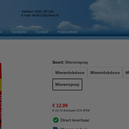
Telefoon: 0294-787126
E-mail:
info@123schoon.nl
nl
Vacatures
Contact
Helpcentrum
Soort:
Mierenspray
Mierenlokdoos
Mierenlokdoos
M
Mierenspray
€ 12,99
€ 10,74 Exclusief 21% BTW
Direct leverbaar