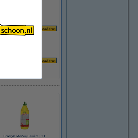
Ecostyle MierVrij Barrière | 1 L