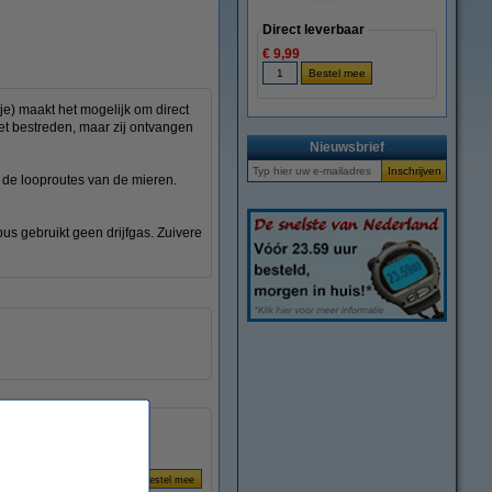
Direct leverbaar
€ 9,99
je) maakt het mogelijk om direct
iet bestreden, maar zij ontvangen
Nieuwsbrief
j de looproutes van de mieren.
us gebruikt geen drijfgas. Zuivere