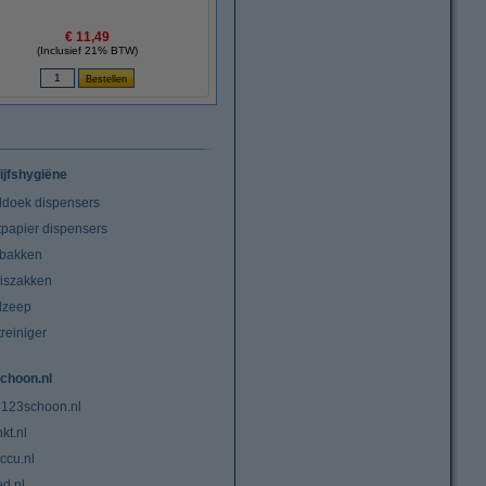
€ 11,49
(Inclusief 21% BTW)
ijfshygiëne
doek dispensers
tpapier dispensers
lbakken
niszakken
dzeep
treiniger
choon.nl
 123schoon.nl
kt.nl
ccu.nl
ed.nl