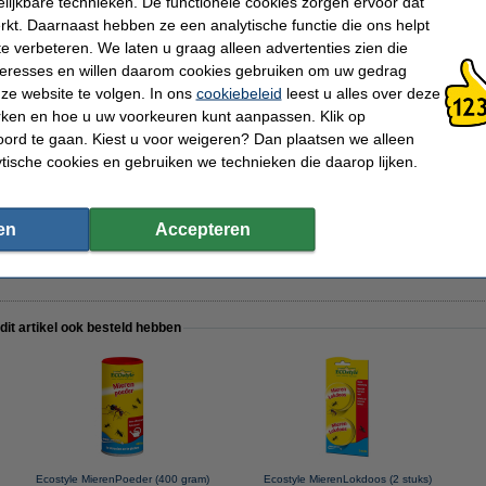
lijkbare technieken. De functionele cookies zorgen ervoor dat
kt. Daarnaast hebben ze een analytische functie die ons helpt
te verbeteren. We laten u graag alleen advertenties zien die
nteresses en willen daarom cookies gebruiken om uw gedrag
ze website te volgen. In ons
cookiebeleid
leest u alles over deze
gers (4 stuks)
rken en hoe u uw voorkeuren kunt aanpassen. Klik op
ord te gaan. Kiest u voor weigeren? Dan plaatsen we alleen
ytische cookies en gebruiken we technieken die daarop lijken.
e-insectenspray (400 ml)
en
Accepteren
 dit artikel ook besteld hebben
Ecostyle MierenPoeder (400 gram)
Ecostyle MierenLokdoos (2 stuks)