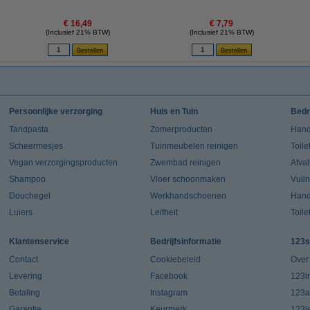
€ 16,49
€ 7,79
(Inclusief 21% BTW)
(Inclusief 21% BTW)
Persoonlijke verzorging
Huis en Tuin
Bedr
Tandpasta
Zomerproducten
Hand
Scheermesjes
Tuinmeubelen reinigen
Toile
Vegan verzorgingsproducten
Zwembad reinigen
Afva
Shampoo
Vloer schoonmaken
Vuil
Douchegel
Werkhandschoenen
Han
Luiers
Leifheit
Toile
Klantenservice
Bedrijfsinformatie
123s
Contact
Cookiebeleid
Over
Levering
Facebook
123in
Betaling
Instagram
123a
Garantie
Keurmerk
123l