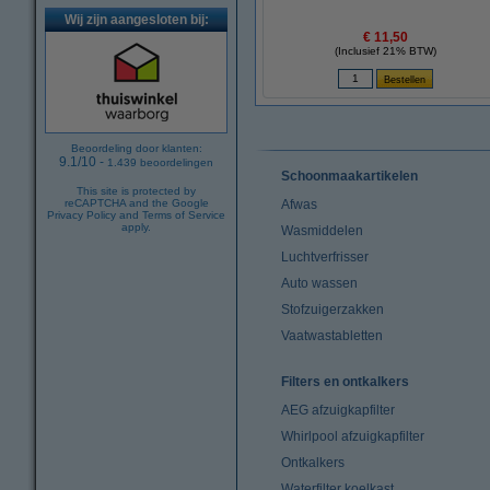
Wij zijn aangesloten bij:
€ 11,50
(Inclusief 21% BTW)
Beoordeling door klanten:
9.1
/
10
-
1.439
beoordelingen
Schoonmaakartikelen
This site is protected by
reCAPTCHA and the Google
Afwas
Privacy Policy
and
Terms of Service
apply.
Wasmiddelen
Luchtverfrisser
Auto wassen
Stofzuigerzakken
Vaatwastabletten
Filters en ontkalkers
AEG afzuigkapfilter
Whirlpool afzuigkapfilter
Ontkalkers
Waterfilter koelkast