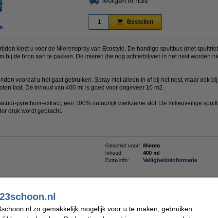
Morgen in huis
Bestellen
n
rijden kiest u voor de Mierenspray van Ecostyle. De handige spuitbus (met spuitriet
em bij de bron aan te pakken. De mieren die nog achterblijven in het nest worden n
en voordat u het gaat gebruiken. Spray niet alleen in of bij het nest, maar ook bi
oten laat. De inhoud van 400 ml is goed voor ongeveer 10 m2.
tuur-pyrethum-extract, een 100% natuurlijk werkzame stof. De milieuveilige spuitb
nder druk wordt gebracht.
Geschikt voor:
Mieren
Inhoud:
400 ml
Extra info:
Veiligheidsinformatie
23schoon.nl
schoon.nl zo gemakkelijk mogelijk voor u te maken, gebruiken
kdoos (2 stuks)