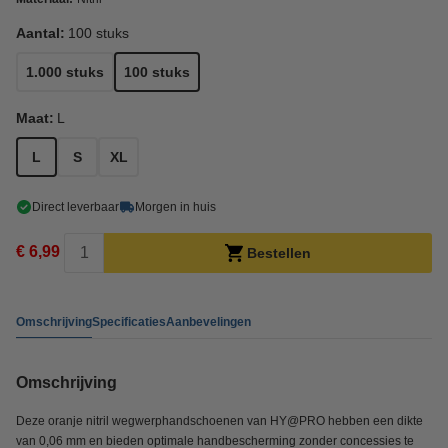
Aantal:
100 stuks
1.000 stuks
100 stuks
Maat:
L
L
S
XL
Direct leverbaar
Morgen in huis
€ 6,99
Bestellen
Omschrijving
Specificaties
Aanbevelingen
Omschrijving
Deze oranje nitril wegwerphandschoenen van HY@PRO hebben een dikte
van 0,06 mm en bieden optimale handbescherming zonder concessies te