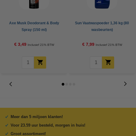
Axe Musk Deodorant & Body
Sun Vaatwaspoeder 1,36 kg (80
Spray (150 ml)
wasbeurten)
€ 3,49
€ 7,99
Inclusief 21% BTW
Inclusief 21% BTW
Meer dan 5 miljoen klanten!
Voor 23.59 uur besteld, morgen in huis!
Groot assortiment!