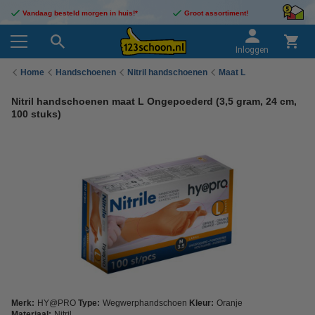
Vandaag besteld morgen in huis!*
Groot assortiment!
Inloggen
Home
Handschoenen
Nitril handschoenen
Maat L
Nitril handschoenen maat L Ongepoederd (3,5 gram, 24 cm,
100 stuks)
Merk:
HY@PRO
Type:
Wegwerphandschoen
Kleur:
Oranje
Materiaal:
Nitril