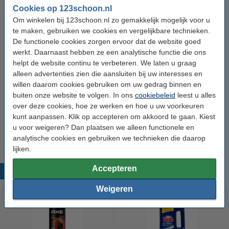
Cookies op 123schoon.nl
Materiaal:
Nitril
Om winkelen bij 123schoon.nl zo gemakkelijk mogelijk voor u
te maken, gebruiken we cookies en vergelijkbare technieken.
Aantal:
100 stuks
De functionele cookies zorgen ervoor dat de website goed
Maat:
L
werkt. Daarnaast hebben ze een analytische functie die ons
helpt de website continu te verbeteren. We laten u graag
Keurmerk:
PPE Cat III
alleen advertenties zien die aansluiten bij uw interesses en
willen daarom cookies gebruiken om uw gedrag binnen en
Aanbieding:
buiten onze website te volgen. In ons
cookiebeleid
leest u alles
over deze cookies, hoe ze werken en hoe u uw voorkeuren
Aanbieding: Nitril handschoenen maat L
Ongepoederd (10 dispenserdozen à 100 stuks,
kunt aanpassen. Klik op accepteren om akkoord te gaan. Kiest
3,5 gram, 24 cm)
u voor weigeren? Dan plaatsen we alleen functionele en
€ 59,99
analytische cookies en gebruiken we technieken die daarop
lijken.
Accepteren
Populaire producten
Weigeren