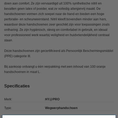
doen aan comfort. Ze zijn vervaardigd uit 100% synthetische nitril en
bevatten geen latex of poeder, wat ze volledig allergievrij maakt. De
handschoenen vormen zich soepel naar de hand en bieden een hoge
perforatie- en scheurweerstand. Nitril kleeft bovendien minder aan hars,
waardoor deze handschoenen zeer geschikt zijn voor toepassingen zoals
ontharing. Ze zijn hygiënisch, stevig en comfortabel in gebruik, en ideaal
voor professioneel werk waarbij veiligheid en huidvriendelijkheid centraal
staan.
Deze handschoenen zijn gecertificeerd als Persoonlijk Beschermingsmiddel
(PPE) categorie III.
Bij aankoop ontvangt u één verpakking met een inhoud van 100 oranje
handschoenen in maat L.
Specificaties
Merk:
HY@PRO
Type:
Wegwerphandschoen
Kleur:
Oranje