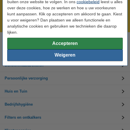
buiten onze website te volgen. In ons
cookiebeleid
leest u alles
Meer dan 5 miljoen klanten!
over deze cookies, hoe ze werken en hoe u uw voorkeuren
kunt aanpassen. Klik op accepteren om akkoord te gaan. Kiest
Voor 23.59 uur besteld, morgen in huis!
u voor weigeren? Dan plaatsen we alleen functionele en
Groot assortiment!
analytische cookies en gebruiken we technieken die daarop
lijken.
Accepteren
Hulp nodig? Bel ons op 0294-787126
Op werkdagen van 9.00 tot 17.30 uur
Weigeren
Schoonmaakartikelen
Persoonlijke verzorging
Huis en Tuin
Bedrijfshygiëne
Filters en ontkalkers