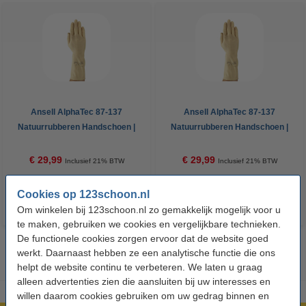
Ansell AlphaTec 87-137
Ansell AlphaTec 87-137
Natuurrubberen Handschoen |
Natuurrubberen Handschoen |
Naturel | Maat 7,5/M (12 paar)
Naturel | Maat 8,5/L (12 paar)
€ 29,99
€ 29,99
Inclusief 21% BTW
Inclusief 21% BTW
Cookies op 123schoon.nl
Om winkelen bij 123schoon.nl zo gemakkelijk mogelijk voor u
te maken, gebruiken we cookies en vergelijkbare technieken.
De functionele cookies zorgen ervoor dat de website goed
werkt. Daarnaast hebben ze een analytische functie die ons
helpt de website continu te verbeteren. We laten u graag
alleen advertenties zien die aansluiten bij uw interesses en
willen daarom cookies gebruiken om uw gedrag binnen en