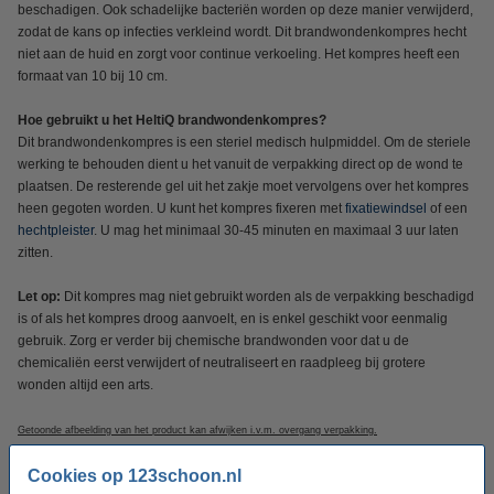
beschadigen. Ook schadelijke bacteriën worden op deze manier verwijderd,
zodat de kans op infecties verkleind wordt. Dit brandwondenkompres hecht
niet aan de huid en zorgt voor continue verkoeling. Het kompres heeft een
formaat van 10 bij 10 cm.
Hoe gebruikt u het HeltiQ brandwondenkompres?
Dit brandwondenkompres is een steriel medisch hulpmiddel. Om de steriele
werking te behouden dient u het vanuit de verpakking direct op de wond te
plaatsen. De resterende gel uit het zakje moet vervolgens over het kompres
heen gegoten worden. U kunt het kompres fixeren met
fixatiewindsel
of een
hechtpleister
. U mag het minimaal 30-45 minuten en maximaal 3 uur laten
zitten.
Let op:
Dit kompres mag niet gebruikt worden als de verpakking beschadigd
is of als het kompres droog aanvoelt, en is enkel geschikt voor eenmalig
gebruik. Zorg er verder bij chemische brandwonden voor dat u de
chemicaliën eerst verwijdert of neutraliseert en raadpleeg bij grotere
wonden altijd een arts.
Getoonde afbeelding van het product kan afwijken i.v.m. overgang verpakking.
Cookies op 123schoon.nl
Specificaties