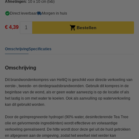
Afmetingen:
10 x 10 cm (lxb)
Direct leverbaar
Morgen in huis
€ 4,39
Bestellen
Omschrijving
Specificaties
Omschrijving
Dit brandwondenkompres van HeltiQ is geschikt voor directe verkoeling van
eerste-, tweede- en derdegraadsbrandwonden. Gebruik dit kompres in de
beginfase van de wond, als er geen water aanwezig is op de locatie of als
het lastig is om met water te koelen. Ook als aanvulling op waterverkoeling
kan dit gebruikt worden.
Door de geïmpregneerde hydrogel (90% water, desinfecterende Tea Tree
olie en gelvormende ingrediënten) wordt effectieve en volwaardige
verkoeling gerealiseerd. De hitte wordt door deze gel uit de huid getrokken
en afgegeven aan de omgeving, zodat het weefsel niet verder kan