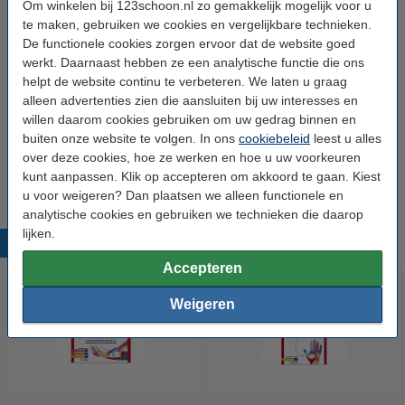
Om winkelen bij 123schoon.nl zo gemakkelijk mogelijk voor u
te maken, gebruiken we cookies en vergelijkbare technieken.
Merk:
HeltiQ
De functionele cookies zorgen ervoor dat de website goed
werkt. Daarnaast hebben ze een analytische functie die ons
Type:
Brandwonden verzorging
helpt de website continu te verbeteren. We laten u graag
alleen advertenties zien die aansluiten bij uw interesses en
Soort:
Brandwonden kompres
willen daarom cookies gebruiken om uw gedrag binnen en
Afmetingen:
10 x 10 cm (lxb)
buiten onze website te volgen. In ons
cookiebeleid
leest u alles
over deze cookies, hoe ze werken en hoe u uw voorkeuren
Aantal:
1 stuks
kunt aanpassen. Klik op accepteren om akkoord te gaan. Kiest
u voor weigeren? Dan plaatsen we alleen functionele en
analytische cookies en gebruiken we technieken die daarop
lijken.
Populaire producten
Accepteren
Weigeren