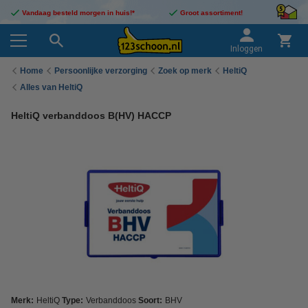
Vandaag besteld morgen in huis!*
Groot assortiment!
Inloggen
Home
Persoonlijke verzorging
Zoek op merk
HeltiQ
Alles van HeltiQ
HeltiQ verbanddoos B(HV) HACCP
Merk:
HeltiQ
Type:
Verbanddoos
Soort:
BHV