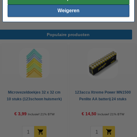
6 x Wondhechtstrips 6 x 38 mm
5 x Vingerbobs blauw
Weigeren
1 x Mondmasker voor beademing
1 x Eerste hulp richtlijnen
Populaire producten
Microvezeldoekjes 32 x 32 cm
123accu Xtreme Power MN1500
10 stuks (123schoon huismerk)
Penlite AA batterij 24 stuks
€ 3,99
€ 14,50
Inclusief 21% BTW
Inclusief 21% BTW