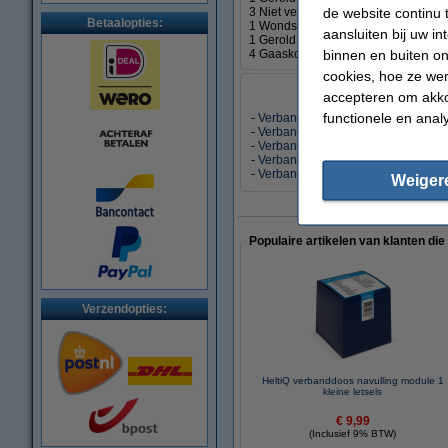
de website continu 
3 Niet verklevende wondkompressen
Betaalopties:
1 Wondsnelverband nr. 2, 6 x 8 cm
aansluiten bij uw i
1 Gerold Snelverband nr. 1, 6 x 8 cm
binnen en buiten on
4 Gaaskompressen 10 x 10 cm
cookies, hoe ze we
accepteren om akko
functionele en anal
-
Verbanddoos modulair BHV
-
Verbanddoos modulair BHV+
-
Verbanddoos modulair HACCP
-
Verbanddoos modulair Kind
-
Verbanddoos modulair Sport
Weiger
Populaire artikelen van klanten die
Verzendopties:
HeltiQ verbanddoos navulling module 1
kleine letsels
€ 9,99
(Inclusief 9% BTW)