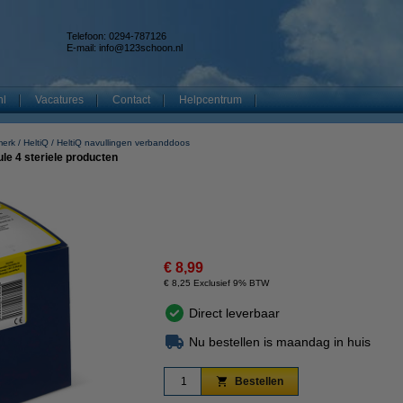
Telefoon: 0294-787126
E-mail:
info@123schoon.nl
nl
Vacatures
Contact
Helpcentrum
merk
HeltiQ
HeltiQ navullingen verbanddoos
le 4 steriele producten
€ 8,99
€ 8,25 Exclusief 9% BTW
Direct leverbaar
Nu bestellen is maandag in huis
Bestellen