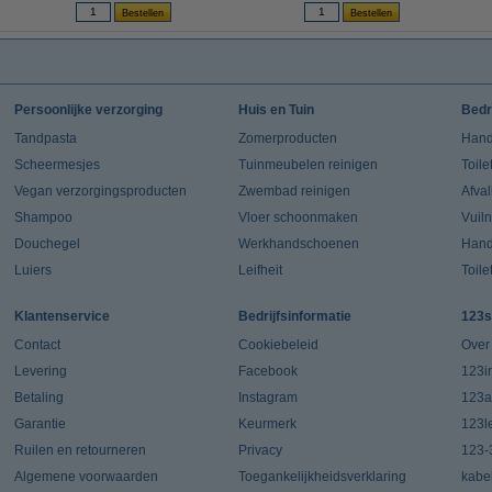
Persoonlijke verzorging
Huis en Tuin
Bedr
Tandpasta
Zomerproducten
Hand
Scheermesjes
Tuinmeubelen reinigen
Toile
Vegan verzorgingsproducten
Zwembad reinigen
Afva
Shampoo
Vloer schoonmaken
Vuil
Douchegel
Werkhandschoenen
Han
Luiers
Leifheit
Toile
Klantenservice
Bedrijfsinformatie
123s
Contact
Cookiebeleid
Over
Levering
Facebook
123in
Betaling
Instagram
123a
Garantie
Keurmerk
123l
Ruilen en retourneren
Privacy
123-
Algemene voorwaarden
Toegankelijkheidsverklaring
kabe