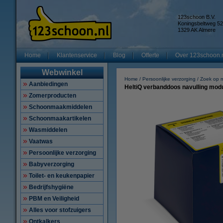
123schoon B.V.
Koningsbeltweg 52
1329 AK Almere
Home
Klantenservice
Blog
Offerte
Over 123schoon.
Webwinkel
Home
Persoonlijke verzorging
Zoek op 
Aanbiedingen
HeltiQ verbanddoos navulling modu
Zomerproducten
Schoonmaakmiddelen
Schoonmaakartikelen
Wasmiddelen
Vaatwas
Persoonlijke verzorging
Babyverzorging
Toilet- en keukenpapier
Bedrijfshygiëne
PBM en Veiligheid
Alles voor stofzuigers
Ontkalkers