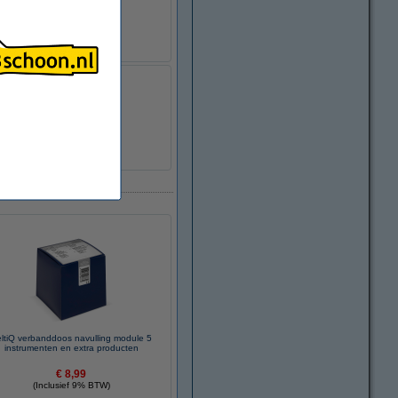
ltiQ verbanddoos navulling module 5
instrumenten en extra producten
€ 8,99
(Inclusief 9% BTW)