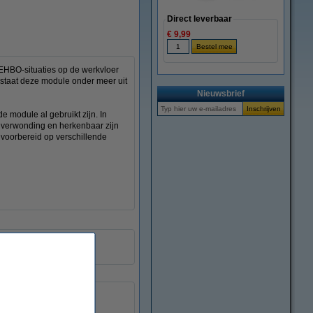
Direct leverbaar
€ 9,99
s EHBO-situaties op de werkvloer
staat deze module onder meer uit
Nieuwsbrief
 module al gebruikt zijn. In
e verwonding en herkenbaar zijn
 voorbereid op verschillende