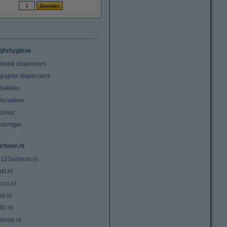
ijfshygiëne
doek dispensers
tpapier dispensers
lbakken
niszakken
dzeep
treiniger
choon.nl
 123schoon.nl
kt.nl
ccu.nl
ed.nl
3D.nl
lshop.nl