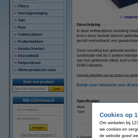
Filters
Voertuigreiniging
vergrote
Tuin
Omschrijving
Huis
In deze verbanddoos navulling (modul
Vuilniszakken
kunt u deze module daarom gebruike
gerold snelverband, een gaaskompr
Prullenbakken
Handschoenen
Deze navulling kan gebruikt worden 
combinatie met de 5 andere letselge
Gezondheid
aan hun gekleurde etiket, kunt u hie
Helpcentrum
EHBO-situaties.
Winterproducten auto
Getoonde afbeelding van het product kan afwijk
Zoek een product
Bekijk meer informatie over dit pr
Zoek
Mijn 123schoon.nl
Specificaties
Merk:
HeltiQ
Type:
Navulling verbanddoos
Cookies op 1
Om winkelen bij 123
we cookies en verge
de website goed wer
Wachtwoord vergeten ?
1 Gerold Snelverband nr. 3 10 x 12 