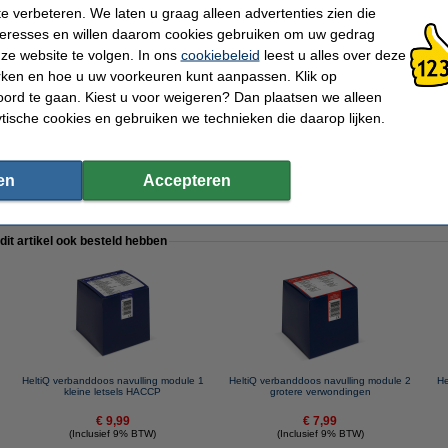
te verbeteren. We laten u graag alleen advertenties zien die
 10 x 10 cm
nteresses en willen daarom cookies gebruiken om uw gedrag
ze website te volgen. In ons
cookiebeleid
leest u alles over deze
rken en hoe u uw voorkeuren kunt aanpassen. Klik op
Geschikte verbanddozen
ord te gaan. Kiest u voor weigeren? Dan plaatsen we alleen
ytische cookies en gebruiken we technieken die daarop lijken.
en
Accepteren
 dit artikel ook besteld hebben
HeltiQ verbanddoos navulling module 1
HeltiQ verbanddoos navulling module 2
He
kleine letsels HACCP
grotere verwondingen
€ 9,99
€ 7,99
(Inclusief 9% BTW)
(Inclusief 9% BTW)