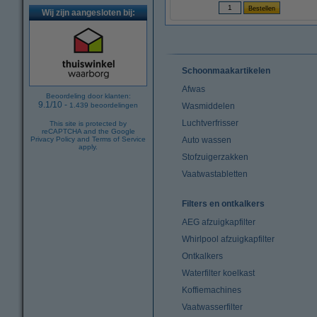
Wij zijn aangesloten bij:
Schoonmaakartikelen
Afwas
Beoordeling door klanten:
9.1
/
10
-
1.439
beoordelingen
Wasmiddelen
Luchtverfrisser
This site is protected by
reCAPTCHA and the Google
Privacy Policy
and
Terms of Service
Auto wassen
apply.
Stofzuigerzakken
Vaatwastabletten
Filters en ontkalkers
AEG afzuigkapfilter
Whirlpool afzuigkapfilter
Ontkalkers
Waterfilter koelkast
Koffiemachines
Vaatwasserfilter