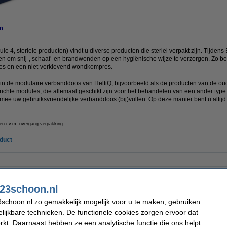
n
e 4, steriele producten) vindt u diverse producten die steriel verpakt zijn. Tijden
n om snij-, schaaf- en brandwonden op een hygiënische wijze te verzorgen. Zo be
es en een niet-verklevend wondkompres.
in de modulaire verbanddoos van HeltiQ, bijvoorbeeld als de producten van de oude
richte modules, die allemaal geschikt zijn voor het behandelen van een ander typ
rmee uw gebruiksvriendelijke verbanddoos (bij)vullen. Op deze manier bent u altijd
en i.v.m. overgang verpakking.
oduct
Soort:
Module 4 | steriele producten
Geschikt voor:
Modulaire verbanddoos
23schoon.nl
schoon.nl zo gemakkelijk mogelijk voor u te maken, gebruiken
Inhoud verbanddoos
lijkbare technieken. De functionele cookies zorgen ervoor dat
kt. Daarnaast hebben ze een analytische functie die ons helpt
cm