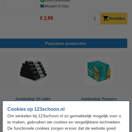
Direct leverbaar
Morgen in huis
€ 2,99
Bestellen
Populaire producten
Aanbieding: 20 rollen
Aanbieding: Pampers
Vuilniszakken 60 liter | 20
billendoekjes Fresh Clean 12 x
Cookies op 123schoon.nl
zakken per rol | LDPE | Grijs |
52 stuks (624 doekjes)
Om winkelen bij 123schoon.nl zo gemakkelijk mogelijk voor u
123schoon
€ 47,50
€ 16,99
Inclusief 21% BTW
Inclusief 21% BTW
te maken, gebruiken we cookies en vergelijkbare technieken.
De functionele cookies zorgen ervoor dat de website goed