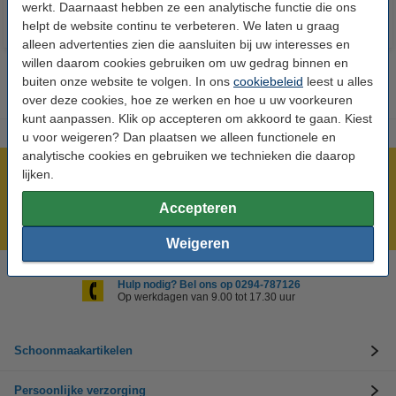
werkt. Daarnaast hebben ze een analytische functie die ons
helpt de website continu te verbeteren. We laten u graag
alleen advertenties zien die aansluiten bij uw interesses en
willen daarom cookies gebruiken om uw gedrag binnen en
buiten onze website te volgen. In ons
cookiebeleid
leest u alles
over deze cookies, hoe ze werken en hoe u uw voorkeuren
kunt aanpassen. Klik op accepteren om akkoord te gaan. Kiest
u voor weigeren? Dan plaatsen we alleen functionele en
analytische cookies en gebruiken we technieken die daarop
lijken.
Meer dan 5 miljoen klanten!
Voor 23.59 uur besteld, morgen in huis!
Accepteren
Groot assortiment!
Weigeren
Hulp nodig? Bel ons op 0294-787126
Op werkdagen van 9.00 tot 17.30 uur
Schoonmaakartikelen
Persoonlijke verzorging