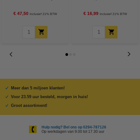
zakken per rol | LDPE | Grijs |
52 stuks (624 doekjes)
123schoon
€ 47,50
€ 16,99
Inclusief 21% BTW
Inclusief 21% BTW
Meer dan 5 miljoen klanten!
Voor 23.59 uur besteld, morgen in huis!
Groot assortiment!
Hulp nodig? Bel ons op 0294-787126
Op werkdagen van 9.00 tot 17.30 uur