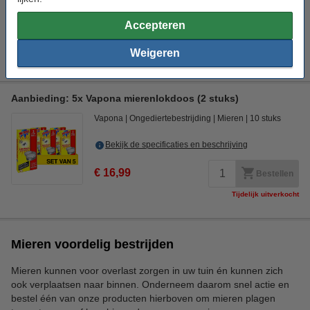
Bekijk de specificaties en beschrijving
Accepteren
€ 3,59
Bekijk alternatieven
Weigeren
Tijdelijk uitverkocht
Aanbieding: 5x Vapona mierenlokdoos (2 stuks)
Vapona
Ongediertebestrijding
Mieren
10 stuks
Bekijk de specificaties en beschrijving
€ 16,99
Bestellen
Tijdelijk uitverkocht
Mieren voordelig bestrijden
Mieren kunnen voor overlast zorgen in uw tuin én kunnen zich
ook verplaatsen naar binnen. Onderneem daarom snel actie en
bestel één van onze producten hierboven om mieren plagen