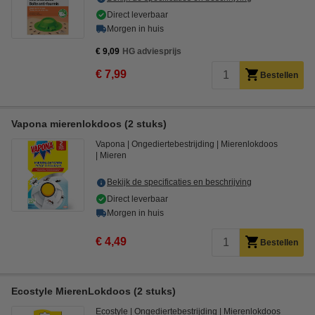
Direct leverbaar
Morgen in huis
€ 9,09
HG adviesprijs
€ 7,99
Bestellen
Vapona mierenlokdoos (2 stuks)
Vapona
Ongediertebestrijding
Mierenlokdoos
Mieren
Bekijk de specificaties en beschrijving
Direct leverbaar
Morgen in huis
€ 4,49
Bestellen
Ecostyle MierenLokdoos (2 stuks)
Ecostyle
Ongediertebestrijding
Mierenlokdoos