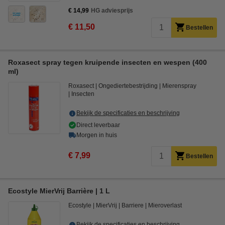
€ 14,99
HG adviesprijs
€ 11,50
Bestellen
Roxasect spray tegen kruipende insecten en wespen (400
ml)
Roxasect
Ongediertebestrijding
Mierenspray
Insecten
Bekijk de specificaties en beschrijving
Direct leverbaar
Morgen in huis
€ 7,99
Bestellen
Ecostyle MierVrij Barrière | 1 L
Ecostyle
MierVrij
Barriere
Mieroverlast
Bekijk de specificaties en beschrijving