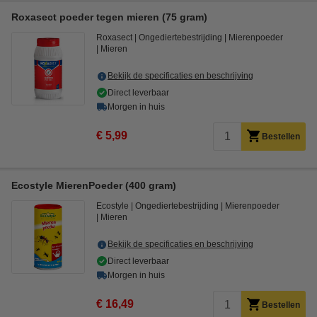
Roxasect poeder tegen mieren (75 gram)
Roxasect
Ongediertebestrijding
Mierenpoeder
Mieren
Bekijk de specificaties en beschrijving
Direct leverbaar
Morgen in huis
€ 5,99
Bestellen
Ecostyle MierenPoeder (400 gram)
Ecostyle
Ongediertebestrijding
Mierenpoeder
Mieren
Bekijk de specificaties en beschrijving
Direct leverbaar
Morgen in huis
€ 16,49
Bestellen