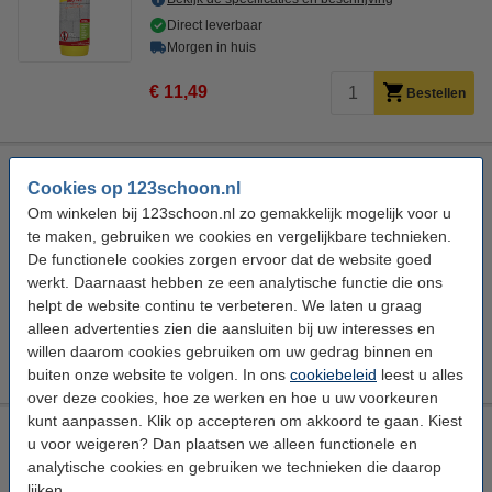
Direct leverbaar
Morgen in huis
€ 11,49
Bestellen
Ecostyle Mierenlokdoos Navulbaar (2 x 20 ml)
Cookies op 123schoon.nl
Ecostyle
Ongediertebestrijding
Mierenlokdoos
Om winkelen bij 123schoon.nl zo gemakkelijk mogelijk voor u
Mieren
te maken, gebruiken we cookies en vergelijkbare technieken.
De functionele cookies zorgen ervoor dat de website goed
Bekijk de specificaties en beschrijving
werkt. Daarnaast hebben ze een analytische functie die ons
Direct leverbaar
helpt de website continu te verbeteren. We laten u graag
Morgen in huis
alleen advertenties zien die aansluiten bij uw interesses en
willen daarom cookies gebruiken om uw gedrag binnen en
€ 11,49
Bestellen
buiten onze website te volgen. In ons
cookiebeleid
leest u alles
over deze cookies, hoe ze werken en hoe u uw voorkeuren
kunt aanpassen. Klik op accepteren om akkoord te gaan. Kiest
Vapona mierenlokdoos (2 stuks)
u voor weigeren? Dan plaatsen we alleen functionele en
Vapona
Ongediertebestrijding
Mieren
2 stuks
analytische cookies en gebruiken we technieken die daarop
lijken.