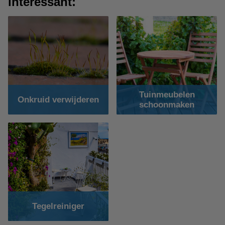
interessant:
Tuinmeubelen
Onkruid verwijderen
schoonmaken
Tegelreiniger