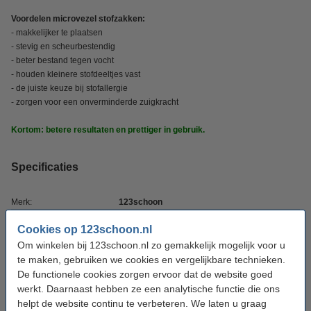
Voordelen microvezel stofzakken:
- makkelijker te plaatsen
- stevig en scheurbestendig
- beter bestand tegen vocht
- houden kleinere stofdeeltjes vast
- de juiste keuze bij stofallergie
- zorgen voor een onverminderde zuigkracht
Kortom: betere resultaten en prettiger in gebruik.
Specificaties
Merk:
123schoon
Type:
G/H/N 3D
Cookies op 123schoon.nl
Om winkelen bij 123schoon.nl zo gemakkelijk mogelijk voor u
Materiaal:
Microvezel
te maken, gebruiken we cookies en vergelijkbare technieken.
Aantal zakken:
10
De functionele cookies zorgen ervoor dat de website goed
werkt. Daarnaast hebben ze een analytische functie die ons
Filter:
1
helpt de website continu te verbeteren. We laten u graag