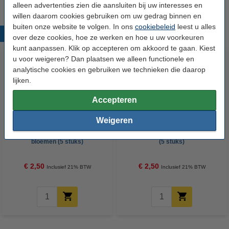
alleen advertenties zien die aansluiten bij uw interesses en
willen daarom cookies gebruiken om uw gedrag binnen en
buiten onze website te volgen. In ons
cookiebeleid
leest u alles
Populaire producten
over deze cookies, hoe ze werken en hoe u uw voorkeuren
kunt aanpassen. Klik op accepteren om akkoord te gaan. Kiest
u voor weigeren? Dan plaatsen we alleen functionele en
analytische cookies en gebruiken we technieken die daarop
lijken.
Accepteren
Weigeren
Stofzuiger geurstaafjes
Stofzuiger geurstaafjes lavendel
bloemen (5 stuks)
(5 stuks)
€ 2,50
€ 2,50
Inclusief 21% BTW
Inclusief 21% BTW