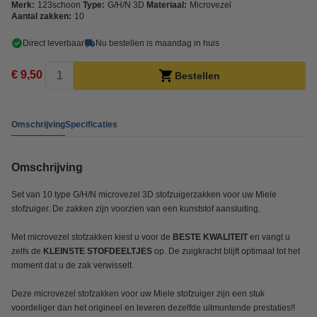
Merk:
123schoon
Type:
G/H/N 3D
Materiaal:
Microvezel
Aantal zakken:
10
Direct leverbaar
Nu bestellen is maandag in huis
€ 9,50
Bestellen
Omschrijving
Specificaties
Omschrijving
Set van 10 type G/H/N microvezel 3D stofzuigerzakken voor uw Miele
stofzuiger. De zakken zijn voorzien van een kunststof aansluiting.
Met microvezel stofzakken kiest u voor de
BESTE KWALITEIT
en vangt u
zelfs de
KLEINSTE STOFDEELTJES
op. De zuigkracht blijft optimaal tot het
moment dat u de zak verwisselt.
Deze microvezel stofzakken voor uw Miele stofzuiger zijn een stuk
voordeliger dan het origineel en leveren dezelfde uitmuntende prestaties!!