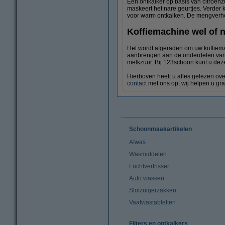
Een ontkalker op basis van citroenz
maskeert het nare geurtjes. Verder k
voor warm ontkalken. De mengverhoud
Koffiemachine wel of n
Het wordt afgeraden om uw koffiemac
aanbrengen aan de onderdelen van uw
melkzuur. Bij 123schoon kunt u deze
Hierboven heeft u alles gelezen ove
contact
met ons op; wij helpen u gra
Schoonmaakartikelen
Afwas
Wasmiddelen
Luchtverfrisser
Auto wassen
Stofzuigerzakken
Vaatwastabletten
Filters en ontkalkers