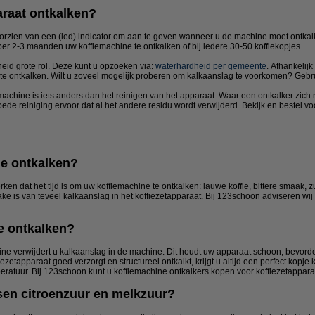
araat ontkalken?
rzien van een (led) indicator om aan te geven wanneer u de machine moet ontkalke
er 2-3 maanden uw koffiemachine te ontkalken of bij iedere 30-50 koffiekopjes.
eid grote rol. Deze kunt u opzoeken via:
waterhardheid per gemeente
. Afhankelijk
k te ontkalken. Wilt u zoveel mogelijk proberen om kalkaanslag te voorkomen? Geb
achine is iets anders dan het reinigen van het apparaat. Waar een ontkalker zich r
ede reiniging ervoor dat al het andere residu wordt verwijderd. Bekijk en bestel v
e ontkalken?
ken dat het tijd is om uw koffiemachine te ontkalken: lauwe koffie, bittere smaak, 
rake is van teveel kalkaanslag in het koffiezetapparaat. Bij 123schoon adviseren 
e ontkalken?
ine verwijdert u kalkaanslag in de machine. Dit houdt uw apparaat schoon, bevorde
ezetapparaat goed verzorgt en structureel ontkalkt, krijgt u altijd een perfect kopje 
eratuur. Bij 123schoon kunt u koffiemachine ontkalkers kopen voor koffiezetappar
ssen citroenzuur en melkzuur?