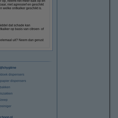
er op, neemt het meer kalk op en
aar, niet agressief en geschikt
 welke ontkalker geschikt is.
middel dat schade kan
alker op basis van citroen- of
t helemaal uit? Neem dan gerust
ijfshygiëne
doek dispensers
tpapier dispensers
lbakken
niszakken
dzeep
treiniger
choon.nl