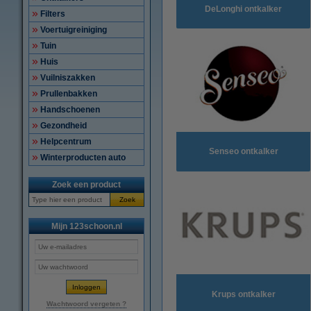
DeLonghi ontkalker
Filters
Voertuigreiniging
Tuin
Huis
Vuilniszakken
Prullenbakken
Handschoenen
Gezondheid
Helpcentrum
Senseo ontkalker
Winterproducten auto
Zoek een product
Zoek
Mijn 123schoon.nl
Krups ontkalker
Wachtwoord vergeten ?