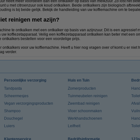
uur heeft meer voordelen dan een ontkalker op basis van melkzuur. Zo lost het bet
unt u met citroenzuur ook koud ontkalken. Beide ontkalkers zijn biologisch afbreekb
ing is bij beide gelijk. Bekijk de handleiding van uw koffiemachine om te bepalen
iet reinigen met azijn?
hine te ontkalken met een ontkalker op basis van azijnzuur. Dit is een agressief 
 koffiezetapparaat. Veilig een koffiezetapparaat ontkalken kan beter met een ontk
 ontkalkers bestellen voor een voordelige prijs.
r ontkalkers voor uw koffiemachine. Heeft u hier nog vragen over of komt u er nie
ag verder.
Persoonlijke verzorging
Huis en Tuin
Bedr
Tandpasta
Zomerproducten
Hand
Scheermesjes
Tuinmeubelen reinigen
Toile
Vegan verzorgingsproducten
Zwembad reinigen
Afva
Shampoo
Vloer schoonmaken
Vuil
Douchegel
Werkhandschoenen
Han
Luiers
Leifheit
Toile
Klantenservice
Bedrijfsinformatie
123s