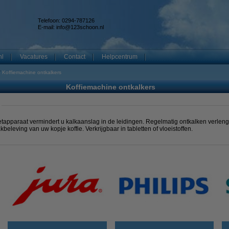
Telefoon: 0294-787126
E-mail:
info@123schoon.nl
nl
Vacatures
Contact
Helpcentrum
Koffiemachine ontkalkers
Koffiemachine ontkalkers
etapparaat vermindert u kalkaanslag in de leidingen. Regelmatig ontkalken verlen
eleving van uw kopje koffie. Verkrijgbaar in tabletten of vloeistoffen.