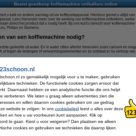
Bestel goedkoop koffiemachine ontkalkers online
ert u kalk en andere aanslag uit uw koffiezetapparaat. Hierdoor geniet u altijd van 
paraat. Lees hieronder meer over de werking van koffiemachine ontkalkers, welke s
aan direct het product dat u nodig heeft. Bij ons kunt u terecht voor koffiemachine
ra, Philips en Siemens.
en van een koffiemachine nodig?
ootste gedeelte uit water. En in water zitten allerlei mineralen zoals calcium en 
h af tegen de leidingen of verwarmingselementen en zo ontstaat er na verloop van 
offiezetapparaat zit heeft dit nadelige gevolgen. Zo vermindert de waterdruk en nee
offie aanzienlijk achteruit en wordt de levensduur van het apparaat in een rap tem
23schoon.nl
der de garantie. Lees hieronder de gevolgen die ontstaan als er teveel kalkaanslag 
eet worden.
schoon.nl zo gemakkelijk mogelijk voor u te maken, gebruiken
tter.
lijkbare technieken. De functionele cookies zorgen ervoor dat
kt. Daarnaast hebben ze een analytische functie die ons helpt
inder.
te verbeteren. We laten u graag alleen advertenties zien die
 verbruiken = hogere energierekening.
nteresses en willen daarom cookies gebruiken om uw gedrag
rdt korter.
ze website te volgen. In ons
cookiebeleid
leest u alles over deze
van koffiemachine ontkalkers?
rken en hoe u uw voorkeuren kunt aanpassen. Klik op
ord te gaan. Kiest u voor weigeren? Dan plaatsen we alleen
apparaat zorgt ervoor dat u altijd een perfect kopje koffie krijgt. Als u het apparaa
ytische cookies en gebruiken we technieken die daarop lijken.
enieuwd naar alle voordelen? Wij hebben ze hieronder op een rijtje gezet:
rfecte smaak én temperatuur.