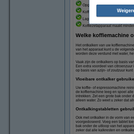
Opgebouwde kalkaanslag komt ni
Weiger
Koffiezetapparaat gaat langer 
Lagere energierekening.
Koffiezetapparaat maakt minder
Welke koffiemachine on
Het ontkalken van uw koffiemachine
van het apparaat kunt u de volgende
worden deze verdund met water, het
Vaak zijn de ontkalkers op basis va
Een extra voordeel van citroenzuur i
op basis van azijn- of zoutzuur kunt
Vloeibare ontkalker gebruik
Uw koffie- of espressomachine reini
de koffiemachine leeg en spoel alle
intrekken. Zet een grote bak onder 
alleen water. Zo weet u zeker dat al
Ontkalkingstabletten gebru
Ook met ontkalker in de vorm van een
voorgedoseerd. Voeg een tablet toe i
bak onder de uitloop van het appara
zeker dat alle kalkresten en ontkalk