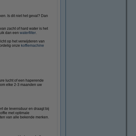
n. Is dit niet het geval? Dan
 van zacht of hard water is het
ruik dan een
waterfilter
.
icht op het verwijderen van
oordelig onze
koffiemachine
zure lucht of een haperende
wij om elke 2-3 maanden uw
rt de levensduur en draagt bij
koffie met optimale
aten van alle bekende merken.