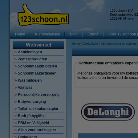
123schoon B.V.
Koningsbeltweg 52
1329 AK Almere
Home
Klantenservice
Blog
Offerte
Over 123schoon.
Home
Ontkalkers
Koffiemachine ontkalkers
Webwinkel
Aanbiedingen
Zomerproducten
Koffiemachine ontkalkers kopen?
Schoonmaakmiddelen
Schoonmaakartikelen
Met onze ontkalkers voor uw koffiez
koffiemachine en bevordert de smaakb
Wasmiddelen
Vaatwas
Persoonlijke verzorging
Babyverzorging
Toilet- en keukenpapier
Bedrijfshygiëne
PBM en Veiligheid
Alles voor stofzuigers
Ontkalkers