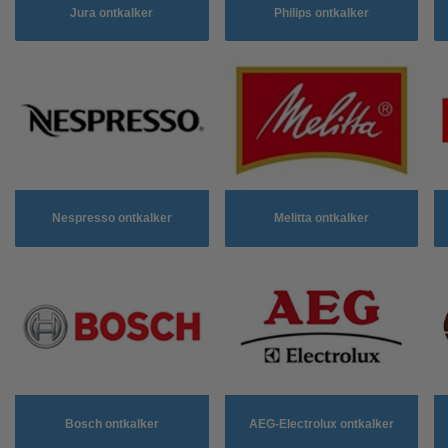
Jura ontkalker
Philips ontkalker
Nespresso ontkalker
Melitta ontkalker
Bosch ontkalker
AEG-Electrolux ontkalker