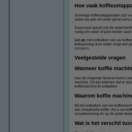
Hoe vaak koffiezetapp
Sommige koffiezetapparaten zijn voo
raden wij aan om ieder geval eens p
Daarnaast speelt ook de waterhardh
nodig om vaker of juist minder vaa
Let op:
Het ontkalken van uw koffiem
kalkaanslag door water zorgt een go
reinigers
.
Veelgestelde vragen
Wanneer koffie machin
Aan de volgende factoren kunt u mer
machine. Dit zijn tekenen dat er sp
koffiemachine te ontkalken.
Waarom koffie machin
Bij het ontkalken van uw koffiemach
aan smaakvolle koffie. Als u uw koffi
smaakbeleving én op de juiste temp
Wat is het verschil tu