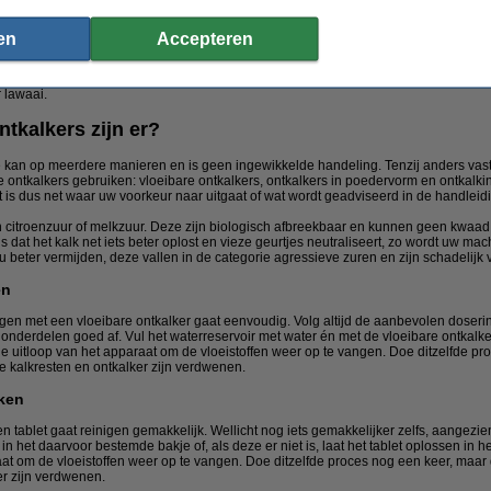
et in uw koffie.
en
Accepteren
mee.
 lawaai.
tkalkers zijn er?
 kan op meerdere manieren en is geen ingewikkelde handeling. Tenzij anders vas
 ontkalkers gebruiken: vloeibare ontkalkers, ontkalkers in poedervorm en ontkalking
 is dus net waar uw voorkeur naar uitgaat of wat wordt geadviseerd in de handleid
n citroenzuur of melkzuur. Deze zijn biologisch afbreekbaar en kunnen geen kwaad
s dat het kalk net iets beter oplost en vieze geurtjes neutraliseert, zo wordt uw mac
 u beter vermijden, deze vallen in de categorie agressieve zuren en zijn schadelijk
en
gen met een vloeibare ontkalker gaat eenvoudig. Volg altijd de aanbevolen doseri
 onderdelen goed af. Vul het waterreservoir met water én met de vloeibare ontkalke
de uitloop van het apparaat om de vloeistoffen weer op te vangen. Doe ditzelfde p
le kalkresten en ontkalker zijn verdwenen.
iken
 tablet gaat reinigen gemakkelijk. Wellicht nog iets gemakkelijker zelfs, aangezien
n het daarvoor bestemde bakje of, als deze er niet is, laat het tablet oplossen in he
at om de vloeistoffen weer op te vangen. Doe ditzelfde proces nog een keer, maar 
er zijn verdwenen.