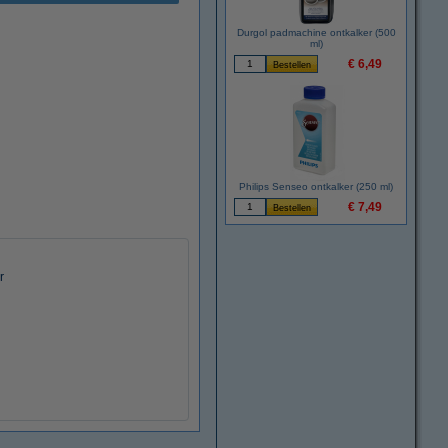
Durgol padmachine ontkalker (500
ml)
€ 6,49
Philips Senseo ontkalker (250 ml)
€ 7,49
r