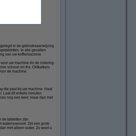
tgelegd in de gebruiksaanwijzing
stabletten. In alle gevallen
ing van uw koffiemachine.
 voor uw machine én de riolering.
hine schoon en fris. Ontkalkers
 voor de machine.
ng die past bij uw machine. Haal
r. Laat dit enkele minuten
roces nog een keer, maar dan met
 de tabletten zijn
t waterreservoir. Zet een grote
dan met alleen water. Zo weet u