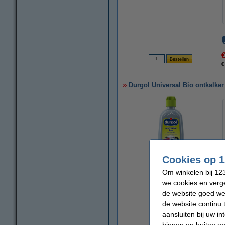
€
Durgol Universal Bio ontkalker
Cookies op 1
Om winkelen bij 123
vergroten
we cookies en verge
de website goed wer
de website continu 
aansluiten bij uw i
binnen en buiten on