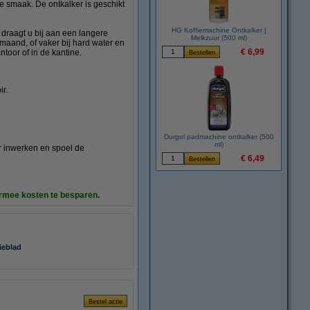
e smaak. De ontkalker is geschikt
HG Koffiemachine Ontkalker |
 draagt u bij aan een langere
Melkzuur (500 ml)
maand, of vaker bij hard water en
€ 6,99
ntoor of in de kantine.
r.
Durgol padmachine ontkalker (500
ml)
ur inwerken en spoel de
€ 6,49
rmee kosten te besparen.
ieblad