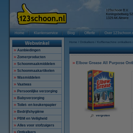
123schoon B.V.
Koningsbeltweg 52
1329 AK Almere
Home
Klantenservice
Blog
Offerte
Over 123schoon.
Home
Ontkalkers
Koffiemachine ontkalkers
Webwinkel
Aanbiedingen
Zomerproducten
Elbow Grease All Purpose Ontka
Schoonmaakmiddelen
Schoonmaakartikelen
Wasmiddelen
Vaatwas
Persoonlijke verzorging
Babyverzorging
Toilet- en keukenpapier
Bedrijfshygiëne
vergroten
PBM en Veiligheid
Alles voor stofzuigers
Ontkalkers