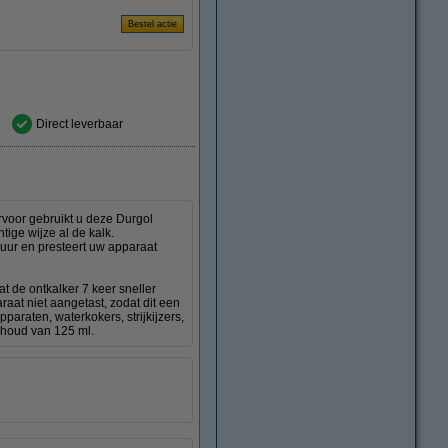
Direct leverbaar
voor gebruikt u deze Durgol
tige wijze al de kalk.
duur en presteert uw apparaat
t de ontkalker 7 keer sneller
raat niet aangetast, zodat dit een
pparaten, waterkokers, strijkijzers,
nhoud van 125 ml.