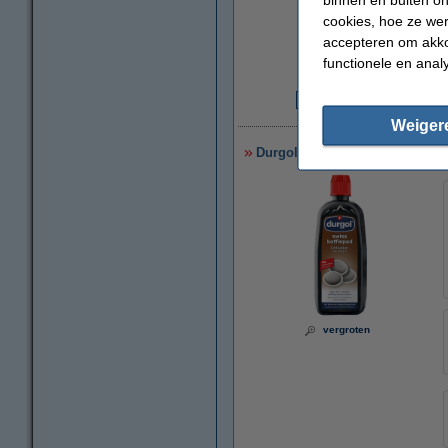
cookies, hoe ze we
accepteren om akko
functionele en anal
€
Weiger
Durgol padmachine ontkalker (
vergroten