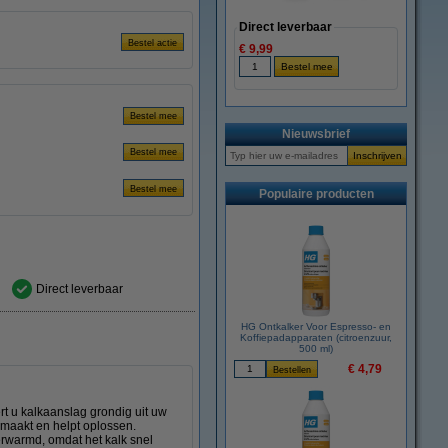
Direct leverbaar
€ 9,99
Nieuwsbrief
Populaire producten
Direct leverbaar
HG Ontkalker Voor Espresso- en
Koffiepadapparaten (citroenzuur,
500 ml)
€ 4,79
t u kalkaanslag grondig uit uw
osmaakt en helpt oplossen.
erwarmd, omdat het kalk snel