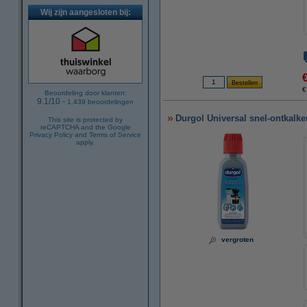
Wij zijn aangesloten bij:
€
Beoordeling door klanten:
9.1
/
10
-
1.439
beoordelingen
Durgol Universal snel-ontkalke
This site is protected by
reCAPTCHA and the Google
Privacy Policy
and
Terms of Service
apply.
vergroten