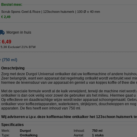
Bestel mee:
Scrub Spons Geel & Roze | 123schoon huismerk | 100 Ø x 40 mm
€ 2,49
Morgen in huis
€ 6,49
 5,36 Exclusief 21% BTW
r (750 ml)
Omschrijving
Zorg met deze Durgol Universal ontkalker dat uw koffiemachine of andere huishoude
Zeer belangrijk, want een apparaat dat regelmatig ontkalkt wordt verbruikt veel mi
hiermee de levensduur van uw apparaat én geniet u van kopjes koffie of thee die
Met de speciale formule wordt al de kalk verwijderd, terwijl de machine niet word
ontkalker is dan ook veilig voor zowel de gebruiker als het milieu. Hiermee gaat u 
Op effectieve en daadkrachtige wijze wordt ieder apparaat schoongemaakt. Gebr
ontkalker voor koffiezetapparaten, waterkokers, strijkijzers, douchekoppen en no
apparaten. De fles heeft een inhoud van 750 ml.
Wij adviseren u i.p.v. deze koffiemachine ontkalker het 123schoon huismerk t
Specificaties
Merk:
Durgol
Inhoud:
750 ml
Type:
Ontkalking
Aantal:
1 stuks