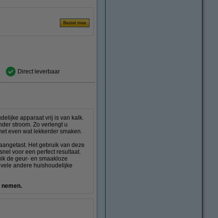
Direct leverbaar
lijke apparaat vrij is van kalk.
nder stroom. Zo verlengt u
 net even wat lekkerder smaken.
t aangetast. Het gebruik van deze
snel voor een perfect resultaat.
uik de geur- en smaakloze
g vele andere huishoudelijke
e nemen.