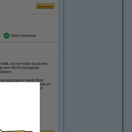
Direct leverbaar
an kalk, op een extra duurzame
ijk voor 99,5% biologisch
iddelen.
n uw apparaat en werkt deze
ijke ontkalker. Op een snelle en
koker, koffiezetapparaat of