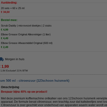
Aanbieding:
20 sets = 60 x 25 ml
€ 34,50
Bestel mee:
Scrub Daddy | microvezel doekjes | 2 stuks
€ 4,99
Elbow Grease Original Allesreiniger (1 liter)
€ 4,49
Elbow Grease Afwasmiddel Original (600 ml)
€ 2,49
Morgen in huis
€ 1,99
 1,64 Exclusief 21% BTW
um 500 ml - citroenzuur (123schoon huismerk)
Omschrijving
Bespaar bijna
40%
op uw product!
Met deze premium koffiemachine ontkalker van ons 123schoon huismerk verwijder
apparaat. De formule bevat citroenzuur, een krachtig zuur dat kalkdeeltjes snel l
Citroenzuur is zeer geschikt voor onderhoud van apparaten waarin water wordt v