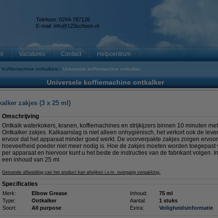
Telefoon: 0294-787126
E-mail:
info@123schoon.nl
nl
Vacatures
Contact
Helpcentrum
Koffiemachine ontkalkers
Universele koffiemachine ontkalker
Universele koffiemachine ontkalker
lker zakjes (3 x 25 ml)
Omschrijving
Ontkalk waterkokers, kranen, koffiemachines en strijkijzers binnen 10 minuten m
Ontkalker zakjes. Kalkaanslag is niet alleen onhygiënisch, het verkort ook de le
ervoor dat het apparaat minder goed werkt. De voorverpakte zakjes zorgen ervoor 
hoeveelheid poeder niet meer nodig is. Hoe de zakjes moeten worden toegepast vo
per apparaat en hiervoor kunt u het beste de instructies van de fabrikant volgen. I
een inhoud van 25 ml.
Getoonde afbeelding van het product kan afwijken i.v.m. overgang verpakking.
Specificaties
Merk:
Elbow Grease
Inhoud:
75 ml
Type:
Ontkalker
Aantal:
1 stuks
Soort:
All purpose
Extra:
Veiligheidsinformatie