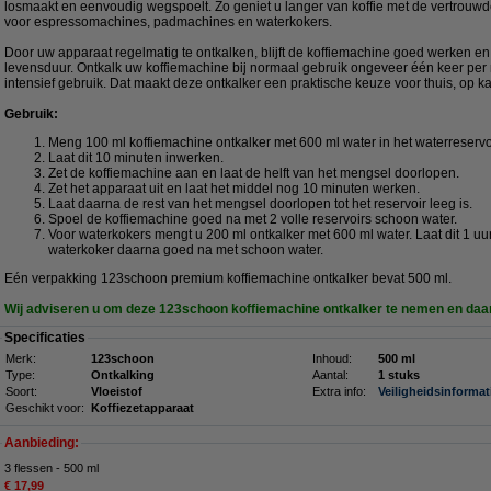
losmaakt en eenvoudig wegspoelt. Zo geniet u langer van koffie met de vertrouwd
voor espressomachines, padmachines en waterkokers.
Door uw apparaat regelmatig te ontkalken, blijft de koffiemachine goed werken en
levensduur. Ontkalk uw koffiemachine bij normaal gebruik ongeveer één keer per 
intensief gebruik. Dat maakt deze ontkalker een praktische keuze voor thuis, op ka
Gebruik:
Meng 100 ml koffiemachine ontkalker met 600 ml water in het waterreservoi
Laat dit 10 minuten inwerken.
Zet de koffiemachine aan en laat de helft van het mengsel doorlopen.
Zet het apparaat uit en laat het middel nog 10 minuten werken.
Laat daarna de rest van het mengsel doorlopen tot het reservoir leeg is.
Spoel de koffiemachine goed na met 2 volle reservoirs schoon water.
Voor waterkokers mengt u 200 ml ontkalker met 600 ml water. Laat dit 1 u
waterkoker daarna goed na met schoon water.
Eén verpakking 123schoon premium koffiemachine ontkalker bevat 500 ml.
Wij adviseren u om deze 123schoon koffiemachine ontkalker te nemen en daa
Specificaties
Merk:
123schoon
Inhoud:
500 ml
Type:
Ontkalking
Aantal:
1 stuks
Soort:
Vloeistof
Extra info:
Veiligheidsinformat
Geschikt voor:
Koffiezetapparaat
Aanbieding:
3 flessen - 500 ml
€ 17,99