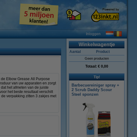
Inloggen
Winkelwagentje
Aantal
Product
Geen producten
Totaal:
€ 0,00
Tip!
et de Elbow Grease All Purpose
vensduur van uw apparaten en zorgt
Barbecuereiniger spray +
dat het afmeten van de juiste
2 Scrub Daddy Scour
or het beste resultaat verschilt
Steel sponzen
n de verpakking zitten 3 zakjes met