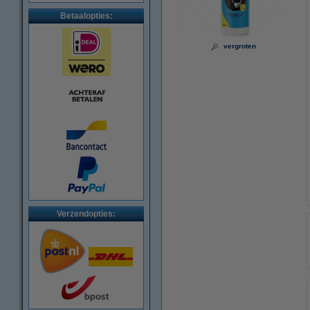
Betaalopties:
vergroten
Verzendopties: