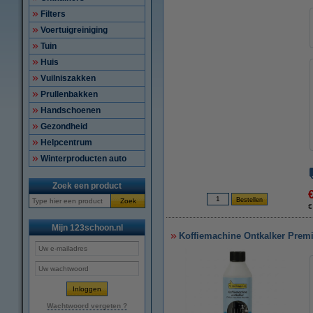
Filters
Voertuigreiniging
Tuin
Huis
Vuilniszakken
Prullenbakken
Handschoenen
Gezondheid
Helpcentrum
Winterproducten auto
Zoek een product
Zoek
€
Mijn 123schoon.nl
Koffiemachine Ontkalker Premi
Wachtwoord vergeten ?