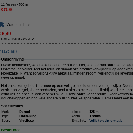
12 flessen - 500 ml
€ 72,99
Morgen in huis
€ 6,49
 5,36 Exclusief 21% BTW
r (125 ml)
Omschrijving
Uw koffiemachine, waterkoker of andere huishoudelijke apparaat ontkalken? Daar
Universal ontkalker! Met het reuk- en smaakloze product verwijdert u op daadkrach
Noodzakelijk, want zo verbruikt uw apparaat minder stroom, verlengt u de levens
weer optimaal.
Het ontkalken gebeurt hiermee op een veilige, snelle en eenvoudige wijze. Doorda
werkt dan vergelijkbare producten, bent u hier zo mee klaar. Hierbij wordt het appa
extra veilige optie is; ook voor het milieu! Deze ontkalker gebruikt u voor koffiezeta
douchekoppen en nog vele andere huishoudelijke apparaten. De fles heeft een i
Specificaties
Merk:
Durgol
Inhoud:
125 ml
Type:
Ontkalking
Aantal:
1 stuks
Soort:
Vloeibaar
Extra info:
Veiligheidsinformatie
Bestel mee: