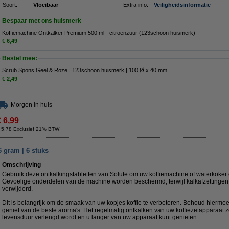
Soort:
Vloeibaar
Extra info:
Veiligheidsinformatie
Bespaar met ons huismerk
Koffiemachine Ontkalker Premium 500 ml - citroenzuur (123schoon huismerk)
€ 6,49
Bestel mee:
Scrub Spons Geel & Roze | 123schoon huismerk | 100 Ø x 40 mm
€ 2,49
Morgen in huis
€ 6,99
 5,78 Exclusief 21% BTW
6 gram | 6 stuks
Omschrijving
Gebruik deze ontkalkingstabletten van Solute om uw koffiemachine of waterkoker o
Gevoelige onderdelen van de machine worden beschermd, terwijl kalkafzettinge
verwijderd.
Dit is belangrijk om de smaak van uw kopjes koffie te verbeteren. Behoud hiermee
geniet van de beste aroma's. Het regelmatig ontkalken van uw koffiezetapparaat z
levensduur verlengd wordt en u langer van uw apparaat kunt genieten.