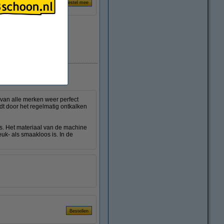
Direct leverbaar
van alle merken weer perfect
rdt door het regelmatig ontkalken
is. Het materiaal van de machine
uk- als smaakloos is. In de