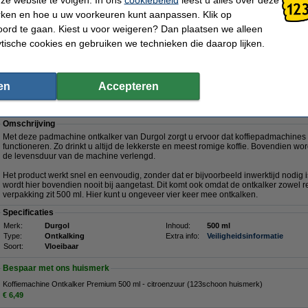
€ 2,49
rken en hoe u uw voorkeuren kunt aanpassen. Klik op
ord te gaan. Kiest u voor weigeren? Dan plaatsen we alleen
ytische cookies en gebruiken we technieken die daarop lijken.
Morgen in huis
€ 5,99
 4,95 Exclusief 21% BTW
en
Accepteren
500 ml)
Omschrijving
Met deze padmachine ontkalker van Durgol zorgt u ervoor dat koffiepadmachines 
functioneren. Zo drinkt u altijd de lekkerste en meest romige koffie. Bovendien wo
de levensduur van de machine verlengd.
Het product werkt snel en eenvoudig, zonder dat er bijvoorbeeld inwerktijd nodig 
wordt hier bovendien nooit bij aangetast. Dit komt ook omdat de ontkalker zowel re
verpakking zit 500 ml. Hier kunt u ongeveer vier keer mee ontkalken.
Specificaties
Merk:
Durgol
Inhoud:
500 ml
Type:
Ontkalking
Extra info:
Veiligheidsinformatie
Soort:
Vloeibaar
Bespaar met ons huismerk
Koffiemachine Ontkalker Premium 500 ml - citroenzuur (123schoon huismerk)
€ 6,49