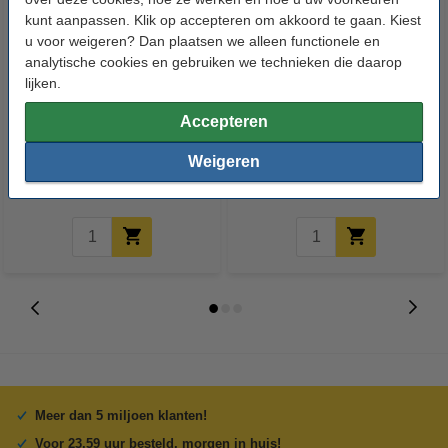
kunt aanpassen. Klik op accepteren om akkoord te gaan. Kiest
u voor weigeren? Dan plaatsen we alleen functionele en
analytische cookies en gebruiken we technieken die daarop
lijken.
HG Koffiemachine Ontkalker |
Durgol padmachine ontkalker
Accepteren
Melkzuur (500 ml)
(500 ml)
Weigeren
€ 6,99
€ 6,49
Inclusief 21% BTW
Inclusief 21% BTW
Meer dan 5 miljoen klanten!
Voor 23.59 uur besteld, morgen in huis!