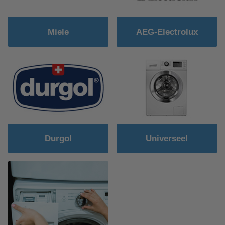
Miele
AEG-Electrolux
Durgol
Universeel