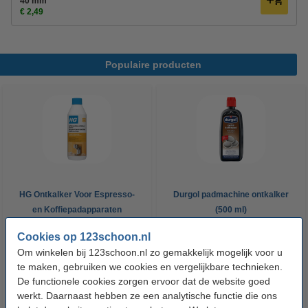
40 mm
€ 2,49
Populaire producten
HG Ontkalker Voor Espresso-
Durgol padmachine ontkalker
en Koffiepadapparaten
(500 ml)
(citroenzuur, 500 ml)
Cookies op 123schoon.nl
€ 4,79
€ 6,49
Inclusief 21% BTW
Inclusief 21% BTW
Om winkelen bij 123schoon.nl zo gemakkelijk mogelijk voor u
te maken, gebruiken we cookies en vergelijkbare technieken.
De functionele cookies zorgen ervoor dat de website goed
werkt. Daarnaast hebben ze een analytische functie die ons