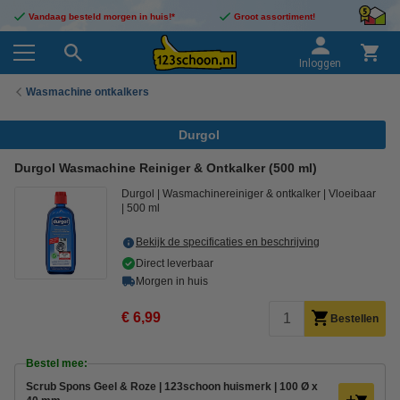
Vandaag besteld morgen in huis!*
Groot assortiment!
Inloggen
Wasmachine ontkalkers
Durgol
Durgol Wasmachine Reiniger & Ontkalker (500 ml)
Durgol
Wasmachinereiniger & ontkalker
Vloeibaar
500 ml
Bekijk de specificaties en beschrijving
Direct leverbaar
Morgen in huis
€ 6,99
Bestellen
Bestel mee:
Scrub Spons Geel & Roze | 123schoon huismerk | 100 Ø x