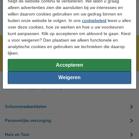
helpt de website continu te verbeteren. We laten u graag
alleen advertenties zien die aansluiten bij uw interesses en
willen daarom cookies gebruiken om uw gedrag binnen en
buiten onze website te volgen. In ons
cookiebeleid
leest u alles
over deze cookies, hoe ze werken en hoe u uw voorkeuren
kunt aanpassen. Klik op accepteren om akkoord te gaan. Kiest
u voor weigeren? Dan plaatsen we alleen functionele en
Meer dan 5 miljoen klanten!
analytische cookies en gebruiken we technieken die daarop
lijken.
Voor 23.59 uur besteld, morgen in huis!
Groot assortiment!
Accepteren
Weigeren
Hulp nodig? Bel ons op 0294-787126
Op werkdagen van 9.00 tot 17.30 uur
Schoonmaakartikelen
Persoonlijke verzorging
Huis en Tuin