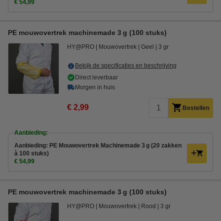
€ 54,99
PE mouwovertrek machinemade 3 g (100 stuks)
HY@PRO
Mouwovertrek
Geel
3 gr
Bekijk de specificaties en beschrijving
Direct leverbaar
Morgen in huis
€ 2,99
Bestellen
Aanbieding:
Aanbieding: PE Mouwovertrek Machinemade 3 g (20 zakken
à 100 stuks)
€ 54,99
PE mouwovertrek machinemade 3 g (100 stuks)
HY@PRO
Mouwovertrek
Rood
3 gr