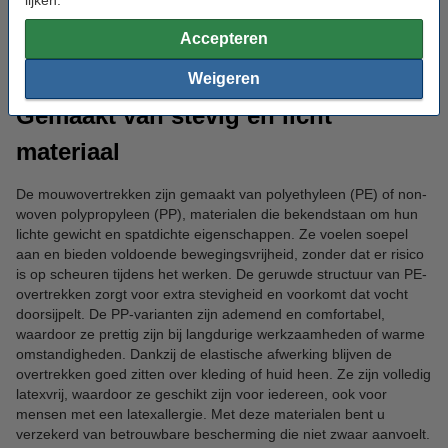
lijken.
draagcomfort, zelfs tijdens langere werkzaamheden. Of u nu
werkt met voedsel, vloeistoffen of gevoelige apparatuur,
Accepteren
mouwovertrekken bieden de extra zekerheid die nodig is voor
een hygiënische werkomgeving.
Weigeren
Gemaakt van stevig en licht
materiaal
De mouwovertrekken zijn gemaakt van polyethyleen (PE) of non-
woven polypropyleen (PP), materialen die bekendstaan om hun
lichte gewicht en spatdichte eigenschappen. Ze voelen soepel
aan en bieden voldoende bewegingsvrijheid, zonder dat er risico
is op scheuren tijdens het werken. De geruwde structuur van PE-
overtrekken zorgt voor extra stevigheid en voorkomt dat vocht
doorsijpelt. De PP-varianten zijn ademend en comfortabel,
waardoor ze prettig zijn bij langdurige werkzaamheden of warme
omstandigheden. Dankzij de elastische afwerking blijven de
overtrekken goed zitten over kleding of huid heen. Ze zijn volledig
latexvrij, waardoor ze geschikt zijn voor iedereen, ook voor
mensen met een latexallergie. Met deze materialen bent u
verzekerd van betrouwbare bescherming die niet zwaar aanvoelt.