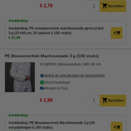
€ 2,79
Bestellen
Aanbieding:
Aanbieding: PE mouwovertrek machinemade gerecycled
3 g (22×40 cm, 20 zakken à 100 stuks)
€ 52,99
PE Mouwovertrek Machinemade 3 g (100 stuks)
HY@PRO
Mouwovertrek
Wit
40 cm
Bekijk de specificaties en beschrijving
Direct leverbaar
Morgen in huis
€ 2,99
Bestellen
Aanbieding:
Aanbieding: PE Mouwovertrek Machinemade 3 g (20
verpakkingen à 100 stuks)