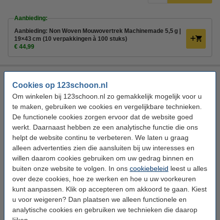
Aanbieding:
Aanbieding: Non Woven Mouwovertrek Machinemade 5,5 g |
19×43 cm (10 verpakkingen à 100 stuks)
€ 44,99
Mouwovertek: effectieve bescherming voor
Cookies op 123schoon.nl
onderarmen
Om winkelen bij 123schoon.nl zo gemakkelijk mogelijk voor u
te maken, gebruiken we cookies en vergelijkbare technieken.
Onze mouwovertrekken zorgen voor betrouwbare bescherming
De functionele cookies zorgen ervoor dat de website goed
van de onderarmen tijdens werkzaamheden waar hygiëne en
werkt. Daarnaast hebben ze een analytische functie die ons
veiligheid van groot belang zijn. Ze vormen een stevige barrière
helpt de website continu te verbeteren. We laten u graag
tegen vocht, vet en lichte verontreinigingen, zodat uw kleding
alleen advertenties zien die aansluiten bij uw interesses en
schoon blijft én de kans op besmetting kleiner wordt. Dit maakt ze
willen daarom cookies gebruiken om uw gedrag binnen en
ideaal voor omgevingen zoals de voedingsindustrie,
buiten onze website te volgen. In ons
cookiebeleid
leest u alles
schoonmaakbranche, gezondheidszorg en laboratoria. Dankzij de
over deze cookies, hoe ze werken en hoe u uw voorkeuren
elastische randen aan beide uiteinden sluiten de overtrekken
kunt aanpassen. Klik op accepteren om akkoord te gaan. Kiest
goed aan om de pols en bovenarm, zonder te knellen. Hierdoor
u voor weigeren? Dan plaatsen we alleen functionele en
blijven ze stevig zitten tijdens beweging, waardoor u ongehinderd
analytische cookies en gebruiken we technieken die daarop
kunt werken. De lichte materialen zorgen bovendien voor