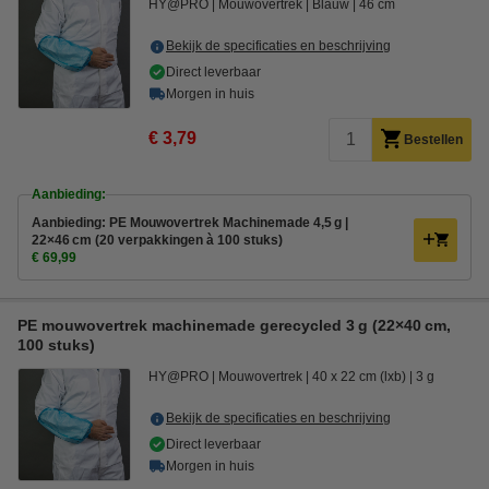
HY@PRO
Mouwovertrek
Blauw
46 cm
Bekijk de specificaties en beschrijving
Direct leverbaar
Morgen in huis
€ 3,79
Bestellen
Aanbieding:
Aanbieding: PE Mouwovertrek Machinemade 4,5 g |
22×46 cm (20 verpakkingen à 100 stuks)
€ 69,99
PE mouwovertrek machinemade gerecycled 3 g (22×40 cm,
100 stuks)
HY@PRO
Mouwovertrek
40 x 22 cm (lxb)
3 g
Bekijk de specificaties en beschrijving
Direct leverbaar
Morgen in huis