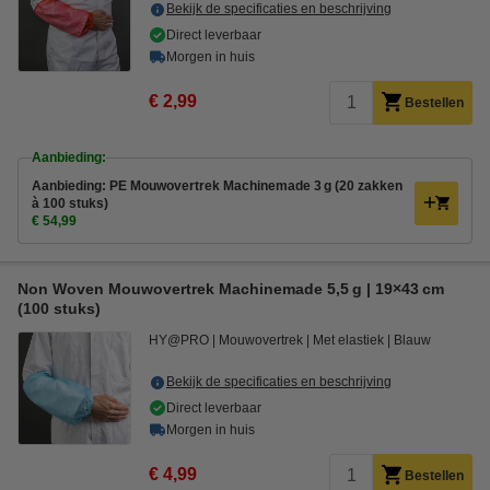
Bekijk de specificaties en beschrijving
Direct leverbaar
Morgen in huis
€ 2,99
Bestellen
Aanbieding:
Aanbieding: PE Mouwovertrek Machinemade 3 g (20 zakken
à 100 stuks)
€ 54,99
Non Woven Mouwovertrek Machinemade 5,5 g | 19×43 cm
(100 stuks)
HY@PRO
Mouwovertrek
Met elastiek
Blauw
Bekijk de specificaties en beschrijving
Direct leverbaar
Morgen in huis
€ 4,99
Bestellen