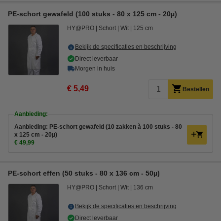
PE-schort gewafeld (100 stuks - 80 x 125 cm - 20µ)
HY@PRO
Schort
Wit
125 cm
Bekijk de specificaties en beschrijving
Direct leverbaar
Morgen in huis
€ 5,49
Bestellen
Aanbieding:
Aanbieding: PE-schort gewafeld (10 zakken à 100 stuks - 80
x 125 cm - 20µ)
€ 49,99
PE-schort effen (50 stuks - 80 x 136 cm - 50µ)
HY@PRO
Schort
Wit
136 cm
Bekijk de specificaties en beschrijving
Direct leverbaar