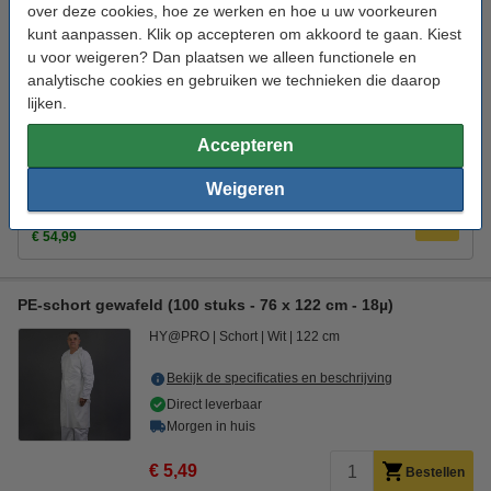
over deze cookies, hoe ze werken en hoe u uw voorkeuren
Bekijk de specificaties en beschrijving
kunt aanpassen. Klik op accepteren om akkoord te gaan. Kiest
Direct leverbaar
u voor weigeren? Dan plaatsen we alleen functionele en
Morgen in huis
analytische cookies en gebruiken we technieken die daarop
lijken.
€ 5,99
Bestellen
Accepteren
Aanbieding:
Weigeren
Aanbieding: PE-schort effen (10 zakken à 100 stuks - 69 x
107 cm - 25µ)
€ 54,99
PE-schort gewafeld (100 stuks - 76 x 122 cm - 18µ)
HY@PRO
Schort
Wit
122 cm
Bekijk de specificaties en beschrijving
Direct leverbaar
Morgen in huis
€ 5,49
Bestellen