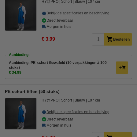
HY@PRO
Schort
Blauw
107 cm
Bekijk de specificaties en beschrijving
Direct leverbaar
Morgen in huis
€ 3,99
Bestellen
Aanbieding:
Aanbieding: PE-schort Gewafeld (10 verpakkingen à 100
stuks)
€ 34,99
PE-schort Effen (50 stuks)
HY@PRO
Schort
Blauw
107 cm
Bekijk de specificaties en beschrijving
Direct leverbaar
Morgen in huis