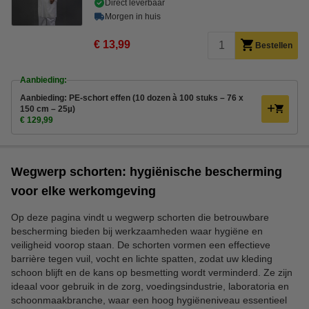
Direct leverbaar
Morgen in huis
€ 13,99
Bestellen
Aanbieding:
Aanbieding: PE-schort effen (10 dozen à 100 stuks – 76 x
150 cm – 25µ)
€ 129,99
Wegwerp schorten: hygiënische bescherming
voor elke werkomgeving
Op deze pagina vindt u wegwerp schorten die betrouwbare
bescherming bieden bij werkzaamheden waar hygiëne en
veiligheid voorop staan. De schorten vormen een effectieve
barrière tegen vuil, vocht en lichte spatten, zodat uw kleding
schoon blijft en de kans op besmetting wordt verminderd. Ze zijn
ideaal voor gebruik in de zorg, voedingsindustrie, laboratoria en
schoonmaakbranche, waar een hoog hygiëneniveau essentieel