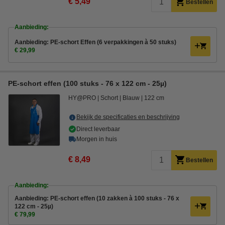
€ 5,49
Bestellen
Aanbieding:
Aanbieding: PE-schort Effen (6 verpakkingen à 50 stuks)
€ 29,99
PE-schort effen (100 stuks - 76 x 122 cm - 25µ)
HY@PRO
Schort
Blauw
122 cm
Bekijk de specificaties en beschrijving
Direct leverbaar
Morgen in huis
€ 8,49
Bestellen
Aanbieding:
Aanbieding: PE-schort effen (10 zakken à 100 stuks - 76 x
122 cm - 25µ)
€ 79,99