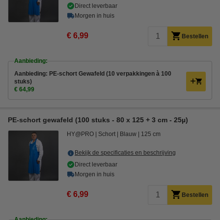
Direct leverbaar
Morgen in huis
€ 6,99
Bestellen
Aanbieding:
Aanbieding: PE-schort Gewafeld (10 verpakkingen à 100
stuks)
€ 64,99
PE-schort gewafeld (100 stuks - 80 x 125 + 3 cm - 25µ)
HY@PRO
Schort
Blauw
125 cm
Bekijk de specificaties en beschrijving
Direct leverbaar
Morgen in huis
€ 6,99
Bestellen
Aanbieding: