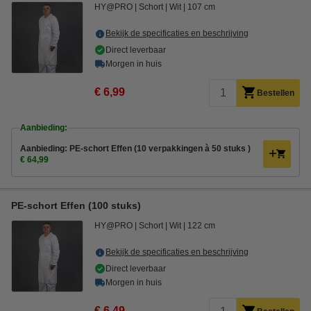
HY@PRO
Schort
Wit
107 cm
Bekijk de specificaties en beschrijving
Direct leverbaar
Morgen in huis
€ 6,99
Bestellen
Aanbieding:
Aanbieding: PE-schort Effen (10 verpakkingen à 50 stuks )
€ 64,99
PE-schort Effen (100 stuks)
HY@PRO
Schort
Wit
122 cm
Bekijk de specificaties en beschrijving
Direct leverbaar
Morgen in huis
€ 6,49