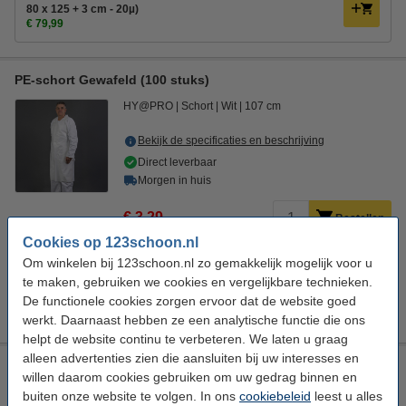
80 x 125 + 3 cm - 20µ)
€ 79,99
PE-schort Gewafeld (100 stuks)
HY@PRO
Schort
Wit
107 cm
Bekijk de specificaties en beschrijving
Direct leverbaar
Morgen in huis
€ 3,29
Bestellen
Cookies op 123schoon.nl
Om winkelen bij 123schoon.nl zo gemakkelijk mogelijk voor u
Aanbieding:
te maken, gebruiken we cookies en vergelijkbare technieken.
Aanbieding: PE-schort Gewafeld (10 zakken à 100 stuks)
De functionele cookies zorgen ervoor dat de website goed
€ 29,99
werkt. Daarnaast hebben ze een analytische functie die ons
helpt de website continu te verbeteren. We laten u graag
alleen advertenties zien die aansluiten bij uw interesses en
PE-schort effen (100 stuks - 69 x 107 cm - 25µ)
willen daarom cookies gebruiken om uw gedrag binnen en
HY@PRO
Schort
Wit
107 cm
buiten onze website te volgen. In ons
cookiebeleid
leest u alles