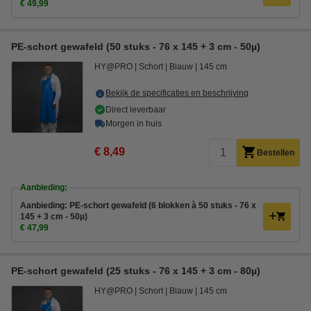
€ 49,99
PE-schort gewafeld (50 stuks - 76 x 145 + 3 cm - 50µ)
HY@PRO
Schort
Blauw
145 cm
Bekijk de specificaties en beschrijving
Direct leverbaar
Morgen in huis
€ 8,49
Bestellen
Aanbieding:
Aanbieding: PE-schort gewafeld (6 blokken à 50 stuks - 76 x
145 + 3 cm - 50µ)
€ 47,99
PE-schort gewafeld (25 stuks - 76 x 145 + 3 cm - 80µ)
HY@PRO
Schort
Blauw
145 cm