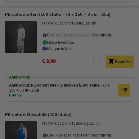
PE-schort effen (100 stuks - 70 x 150 + 3 cm - 25µ)
HY@PRO
Schort
Wit
150 cm
Bekijk de specificaties en beschrijving
Direct leverbaar
Morgen in huis
€ 9,99
Bestellen
Aanbieding:
Aanbieding: PE-schort effen (5 blokken à 100 stuks - 70 x
150 + 3 cm - 25µ)
€ 44,99
PE-schort Gewafeld (100 stuks)
HY@PRO
Schort
Blauw
125 cm
Bekijk de specificaties en beschrijving