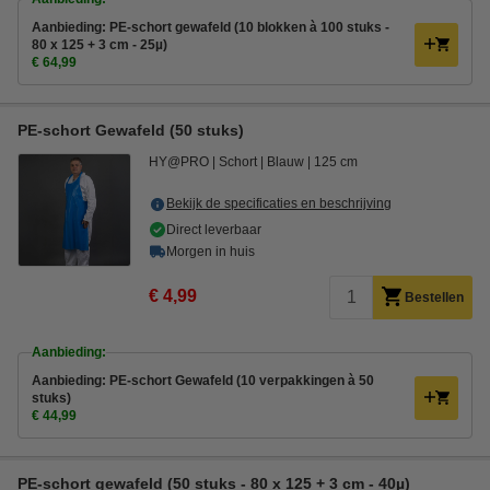
Aanbieding: PE-schort gewafeld (10 blokken à 100 stuks -
80 x 125 + 3 cm - 25µ)
€ 64,99
PE-schort Gewafeld (50 stuks)
HY@PRO
Schort
Blauw
125 cm
Bekijk de specificaties en beschrijving
Direct leverbaar
Morgen in huis
€ 4,99
Bestellen
Aanbieding:
Aanbieding: PE-schort Gewafeld (10 verpakkingen à 50
stuks)
€ 44,99
PE-schort gewafeld (50 stuks - 80 x 125 + 3 cm - 40µ)