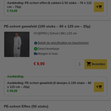
Aanbieding: PE-schort effen (6 zakken à 50 stuks – 76 x 122
cm – 70µ)
€ 54,99
PE-schort gewafeld (100 stuks – 80 x 125 cm – 20µ)
HY@PRO
Schort
Wit
125 cm
Bekijk de specificaties en beschrijving
Direct leverbaar
Morgen in huis
€ 9,99
Bestellen
Aanbieding:
Aanbieding: PE-schort gewafeld (8 doosjes à 100 stuks – 80
x 125 cm – 20µ)
€ 69,99
PE-schort Effen (50 stuks)