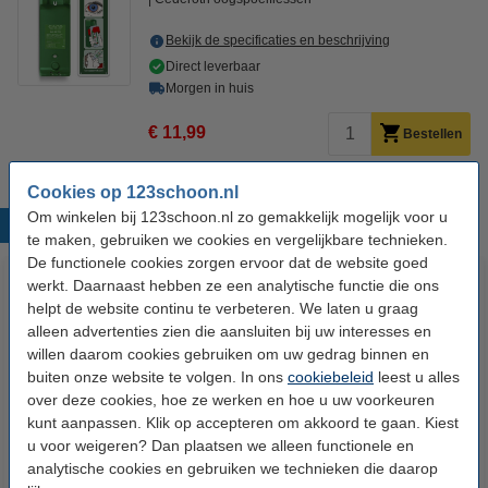
Bekijk de specificaties en beschrijving
Direct leverbaar
Morgen in huis
€ 11,99
Bestellen
Cookies op 123schoon.nl
Om winkelen bij 123schoon.nl zo gemakkelijk mogelijk voor u
Populaire producten
te maken, gebruiken we cookies en vergelijkbare technieken.
De functionele cookies zorgen ervoor dat de website goed
werkt. Daarnaast hebben ze een analytische functie die ons
helpt de website continu te verbeteren. We laten u graag
alleen advertenties zien die aansluiten bij uw interesses en
willen daarom cookies gebruiken om uw gedrag binnen en
buiten onze website te volgen. In ons
cookiebeleid
leest u alles
over deze cookies, hoe ze werken en hoe u uw voorkeuren
kunt aanpassen. Klik op accepteren om akkoord te gaan. Kiest
Aanbieding: 20 rollen
Aanbieding: Pampers
u voor weigeren? Dan plaatsen we alleen functionele en
Vuilniszakken 60 liter | 20
billendoekjes Fresh Clean 12 x
analytische cookies en gebruiken we technieken die daarop
zakken per rol | LDPE | Grijs |
52 stuks (624 doekjes)