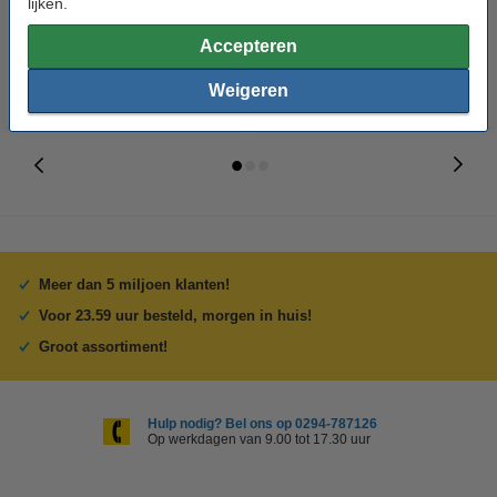
lijken.
123schoon
€ 47,50
€ 16,99
Inclusief 21% BTW
Inclusief 21% BTW
Accepteren
Weigeren
Meer dan 5 miljoen klanten!
Voor 23.59 uur besteld, morgen in huis!
Groot assortiment!
Hulp nodig? Bel ons op 0294-787126
Op werkdagen van 9.00 tot 17.30 uur