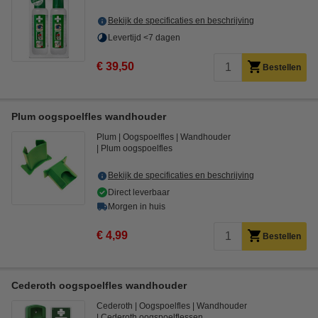
Bekijk de specificaties en beschrijving
Levertijd <7 dagen
€ 39,50
Bestellen
Plum oogspoelfles wandhouder
Plum
Oogspoelfles
Wandhouder
Plum oogspoelfles
Bekijk de specificaties en beschrijving
Direct leverbaar
Morgen in huis
€ 4,99
Bestellen
Cederoth oogspoelfles wandhouder
Cederoth
Oogspoelfles
Wandhouder
Cederoth oogspoelflessen