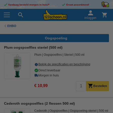
Vandaag besteld morgen in huis!*
Groot assortiment!
Inloggen
EHBO
Oogspoeling
Plum oogspoelfles steriel (500 ml)
Plum
Oogspoelfles
Steriel
500 ml
Bekijk de specificaties en beschrijving
Direct leverbaar
Morgen in huis
€ 10,99
Bestellen
Cederoth oogspoelfles (2 flessen 500 ml)
Cederoth
Oogspoelfles
Oogspoeling steriel
500 ml