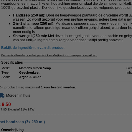
waardoor er een natuurlijke en houtachtige geur ontstaat die de zintuigen prikkelt.
100% gerecycled plastic. De kleurrijke geschenkset bevat de volgende producten
Handzeep (250 ml):
Door de toegevoegde plantaardige glycerine wordt uw 
wassen. Zo wordt gezorgd voor een prettige ervaring, iedere keer dat u u
2-in-1 shampoo (250 ml):
Met deze shampoo slaat u twee vliegen in één k
namelijk niet alleen gereinigd, maar ook ultiem gehydrateerd, waardoor he
meer nodig is.
Shower gel (250 ml):
Met deze douchegel gaat u voor een zachte en gehy
van natuurlijke ingrediënten zorgt ervoor dat dit altijd prettig aanvoelt.
Bekijk de ingrediënten van dit product
Getoonde afbeelding van het product kan afwijken i.v.m. overgang verpakking.
Specificaties
Merk:
Marcel's Green Soap
Ges
Type:
Geschenkset
Inh
Soort:
Argan & Oudh
Dit product mag maximaal 1 keer besteld worden.
Morgen in huis
€ 9,50
 7,85 Exclusief 21% BTW
et handzeep (3x 250 ml)
Omschrijving