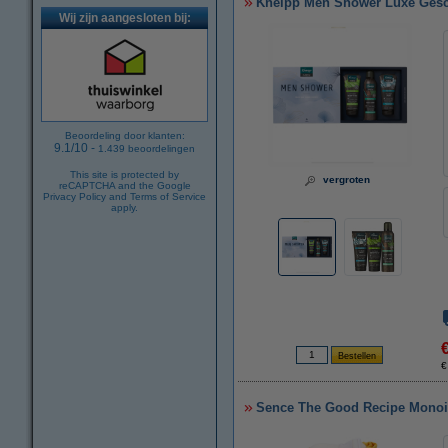
Kneipp Men Shower Luxe Ges
Wij zijn aangesloten bij:
Beoordeling door klanten:
9.1
/
10
-
1.439
beoordelingen
This site is protected by
vergroten
reCAPTCHA and the Google
Privacy Policy
and
Terms of Service
apply.
€
Sence The Good Recipe Monoi