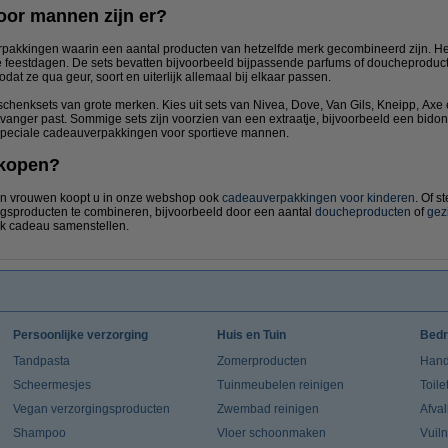
or mannen zijn er?
akkingen waarin een aantal producten van hetzelfde merk gecombineerd zijn. Het
 feestdagen. De sets bevatten bijvoorbeeld bijpassende parfums of doucheproduct
odat ze qua geur, soort en uiterlijk allemaal bij elkaar passen.
chenksets van grote merken. Kies uit sets van Nivea, Dove, Van Gils, Kneipp, Axe en
vanger past. Sommige sets zijn voorzien van een extraatje, bijvoorbeeld een bidon
 speciale cadeauverpakkingen voor sportieve mannen.
 kopen?
n vrouwen koopt u in onze webshop ook
cadeauverpakkingen voor kinderen
. Of s
gsproducten te combineren, bijvoorbeeld door een aantal
doucheproducten
of
gez
euk cadeau samenstellen.
Persoonlijke verzorging
Huis en Tuin
Bedr
Tandpasta
Zomerproducten
Hand
Scheermesjes
Tuinmeubelen reinigen
Toile
Vegan verzorgingsproducten
Zwembad reinigen
Afva
Shampoo
Vloer schoonmaken
Vuil