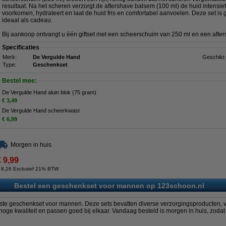
resultaat. Na het scheren verzorgt de aftershave balsem (100 ml) de huid intensief.
voorkomen, hydrateert en laat de huid fris en comfortabel aanvoelen. Deze set is 
ideaal als cadeau.
Bij aankoop ontvangt u één giftset met een scheerschuim van 250 ml en een afte
Specificaties
Merk:
De Vergulde Hand
Geschikt 
Type:
Geschenkset
Bestel mee:
De Vergulde Hand aluin blok (75 gram)
€ 3,49
De Vergulde Hand scheerkwast
€ 6,99
Morgen in huis
€ 9,99
 8,26 Exclusief 21% BTW
Bestel een geschenkset voor mannen op 123schoon.nl
juiste geschenkset voor mannen. Deze sets bevatten diverse verzorgingsproducten,
hoge kwaliteit en passen goed bij elkaar. Vandaag besteld is morgen in huis, zodat 