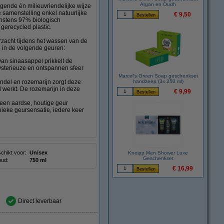
Argan en Oudh
gende én milieuvriendelijke wijze
samenstelling enkel natuurlijke
€ 9,50
instens 97% biologisch
 gerecycled plastic.
rzacht tijdens het wassen van de
n in de volgende geuren:
van sinaasappel prikkelt de
ysterieuze en ontspannen sfeer
Marcel's Green Soap geschenkset
ndel en rozemarijn zorgt deze
handzeep (3x 250 ml)
werkt. De rozemarijn in deze
€ 9,99
en aardse, houtige geur
ieke geursensatie, iedere keer
chikt voor:
Unisex
Kneipp Men Shower Luxe
Geschenkset
oud:
750 ml
€ 16,99
Direct leverbaar