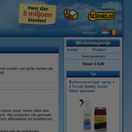
Inloggen
Winkelwagentje
Aantal
Product
Geen producten
Totaal:
€ 0,00
rse soorten van grote merken als
eid.
Tip!
Barbecuereiniger spray +
2 Scrub Daddy Scour
Steel sponzen
reen Soap. Hierin zitten drie
uid. Alle producten zijn gemaakt
sch afbreekbaar en proefdiervrij
 (hars van de agarboom),