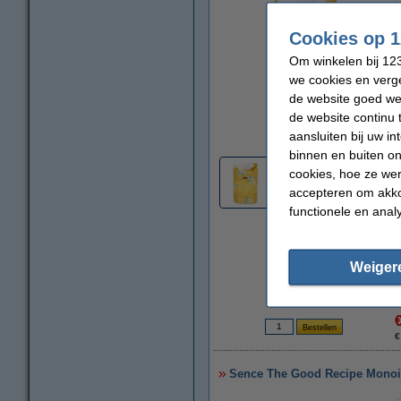
Cookies op 1
Om winkelen bij 123
we cookies en verge
de website goed wer
de website continu 
vergroten
aansluiten bij uw i
binnen en buiten on
cookies, hoe ze we
accepteren om akko
functionele en anal
Weiger
€
Sence The Good Recipe Monoi