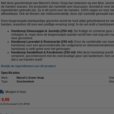
Met deze geschenkset van Marcel's Green Soap kan iedereen op een fijne, verzor
de handen wassen. De producten zijn namelijk zeer duurzaam, doordat er voor de 
ingrediënten gebruikt zijn. Zo is dit zacht voor de handen, 100% vegan en voor m
afbreekbaar. Ook de flessen zijn milieuvriendelijk; deze zijn namelijk gemaakt van
Door toegevoegde plantaardige glycerine wordt de huid altijd gehydrateerd en ve
handen, waardoor dit voor een prettige ervaring zorgt. In de set vindt u handzepe
Handzeep Sinaasappel & Jasmijn (250 ml):
De fruitige en zomerse geur 
zintuigen al, maar door de toegevoegde jasmijn wordt hier ook nog een m
mee gecreëerd.
Handzeep Lavendel & Rozemarijn (250 ml):
Door de combinatie van lave
handzeep voor een geurcombinatie die rustgevend en stressverminderend 
handzeep is zelfs goed voor het geheugen.
Handzeep Sandelhout & Kardemom (250 ml):
Met deze handzeep wordt e
verspreid, gecombineerd met de zoet-kruidige geur van kardemom. Een un
dat u uw handen wast!
Bekijk de ingrediënten van dit product
Specificaties
Merk:
Marcel's Green Soap
Ges
Type:
Geschenkset
Inh
Morgen in huis
€ 9,99
 8,26 Exclusief 21% BTW