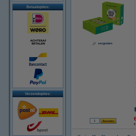
Betaalopties:
vergroten
Verzendopties:
€