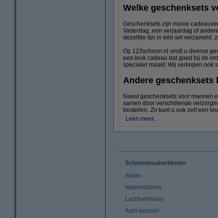
Welke geschenksets vo
Geschenksets zijn mooie cadeauverp
Vaderdag, een verjaardag of andere
dezelfde lijn in één set verzameld, z
Op 123schoon.nl vindt u diverse ges
een leuk cadeau dat goed bij de ont
specialer maakt. Wij verkopen ook
Andere geschenksets
Naast geschenksets voor mannen e
samen door verschillende verzorgin
bestellen. Zo kunt u ook zelf een l
Lees meer...
Schoonmaakartikelen
Afwas
Wasmiddelen
Luchtverfrisser
Auto wassen