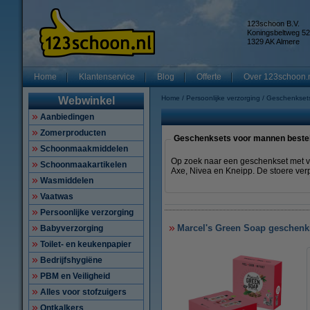
123schoon B.V.
Koningsbeltweg 52
1329 AK Almere
Home
Klantenservice
Blog
Offerte
Over 123schoon.
Home
Persoonlijke verzorging
Geschenkset
Webwinkel
Aanbiedingen
Zomerproducten
Geschenksets voor mannen bestell
Schoonmaakmiddelen
Op zoek naar een geschenkset met v
Schoonmaakartikelen
Axe, Nivea en Kneipp. De stoere ver
Wasmiddelen
Vaatwas
Persoonlijke verzorging
Marcel's Green Soap geschenk
Babyverzorging
Toilet- en keukenpapier
Bedrijfshygiëne
PBM en Veiligheid
Alles voor stofzuigers
Ontkalkers