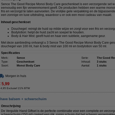
Sence The Good Recipe Monoi Body Care geschenkset is een verzorgende set wa
eenvoudig een fijn verwenmoment geeft. De producten hebben een warme monoi
fris en verzorgd te laten aanvoelen. De vrolijke gele verpakking en de bijpassen
een zonnige en luxe uitstraling, waardoor u er ook een mooi cadeau van maakt.
Inhoud geschenkset
Douchegel: reinigt de huid op milde wijze en zorgt voor een fris en verzor
Bodylotion: helpt de huid zacht en soepel te houden.
Body & Hair Mist: geeft huid en haar een subtiele, aangename geur.
Met deze aanbieding ontvangt u 3 Sence The Good Recipe Monoi Body Care gesc
douchegel van 100 ml, hair & body mist van 100 ml en bodylotion van 50 ml.
Specificaties
Merk:
Sence
Serie:
The Good Re
Type:
Geschenkset
Inhoud:
3 stuks
Soort:
Monoï Body Care
Aantal:
1 stuks
Morgen in huis
€ 5,99
 4,95 Exclusief 21% BTW
rshave balsem + scheerschuim
Omschrijving
De Vergulde Hand Giftset is de perfecte combinatie voor een complete en verzor
scheerschuim (250 ml) creëert een rijk, romig schuim dat het scheren vergemakkel