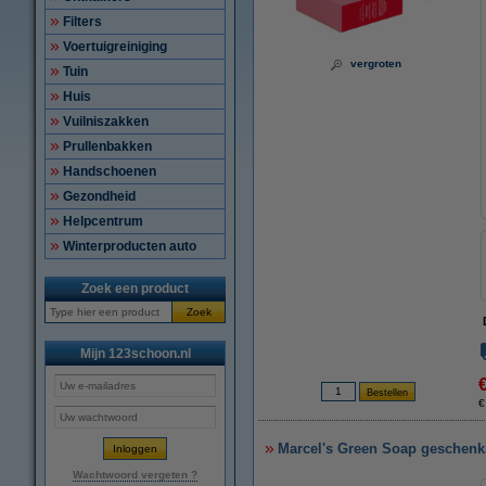
Filters
Voertuigreiniging
vergroten
Tuin
Huis
Vuilniszakken
Prullenbakken
Handschoenen
Gezondheid
Helpcentrum
Winterproducten auto
Zoek een product
Zoek
Mijn 123schoon.nl
€
Marcel's Green Soap geschenks
Wachtwoord vergeten ?