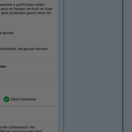
armee u uzelf of een ander
 geur en helpen om huid en haar
de gele producten geven deze set
gd gevoel.
henksets, elk gevuld met een
cipe
Direct leverbaar
gende scheerbeurt. Het
ijkt en zorgt voor een glad