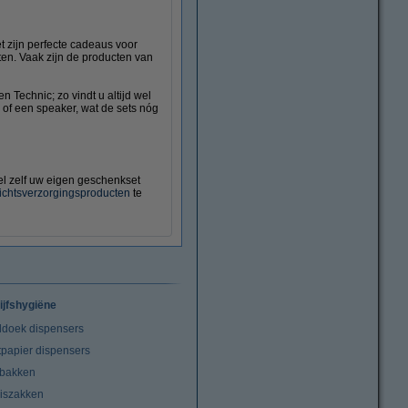
 zijn perfecte cadeaus voor
en. Vaak zijn de producten van
 Technic; zo vindt u altijd wel
 of een speaker, wat de sets nóg
tel zelf uw eigen geschenkset
ichtsverzorgingsproducten
te
ijfshygiëne
doek dispensers
tpapier dispensers
lbakken
niszakken