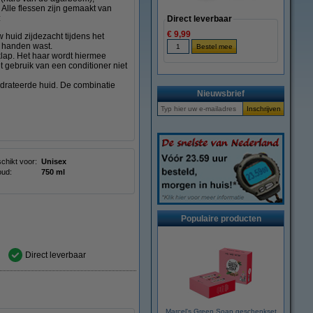
 Alle flessen zijn gemaakt van
:
Direct leverbaar
€ 9,99
huid zijdezacht tijdens het
w handen wast.
lap. Het haar wordt hiermee
t gebruik van een conditioner niet
drateerde huid. De combinatie
Nieuwsbrief
chikt voor:
Unisex
oud:
750 ml
Populaire producten
Direct leverbaar
Marcel's Green Soap geschenkset