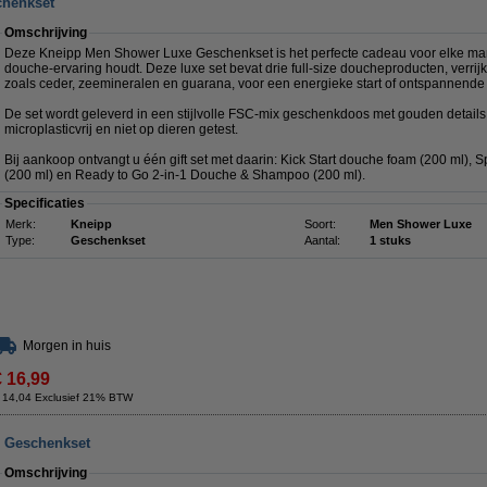
chenkset
Omschrijving
Deze Kneipp Men Shower Luxe Geschenkset is het perfecte cadeau voor elke man
douche-ervaring houdt. Deze luxe set bevat drie full-size doucheproducten, verrijk
zoals ceder, zeemineralen en guarana, voor een energieke start of ontspannende 
De set wordt geleverd in een stijlvolle FSC-mix geschenkdoos met gouden details
microplasticvrij en niet op dieren getest.
Bij aankoop ontvangt u één gift set met daarin: Kick Start douche foam (200 ml),
(200 ml) en Ready to Go 2-in-1 Douche & Shampoo (200 ml).
Specificaties
Merk:
Kneipp
Soort:
Men Shower Luxe
Type:
Geschenkset
Aantal:
1 stuks
Morgen in huis
€ 16,99
 14,04 Exclusief 21% BTW
 Geschenkset
Omschrijving