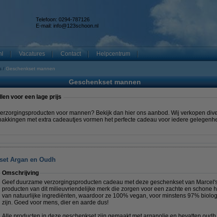
Telefoon: 0294-787126
E-mail:
info@123schoon.nl
nl
Vacatures
Contact
Helpcentrum
s
Geschenkset mannen
Geschenkset mannen
en voor een lage prijs
erzorgingsproducten voor mannen? Bekijk dan hier ons aanbod. Wij verkopen dive
pakkingen met extra cadeautjes vormen het perfecte cadeau voor iedere gelegenh
set Argan en Oudh
Omschrijving
Geef duurzame verzorgingsproducten cadeau met deze geschenkset van Marcel's G
producten van dit milieuvriendelijke merk die zorgen voor een zachte en schone h
van natuurlijke ingrediënten, waardoor ze 100% vegan, voor minstens 97% biologi
zijn. Goed voor mens, dier en aarde dus!
Alle producten in deze geschenkset zijn gemaakt met arganolie en bevatten oudh