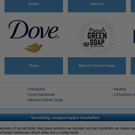
Dettol
Unicura
Dove
Marcel's Green Soap
Palmolive
Neutral
Dove handzeep
123schoon 
Marcel's Green Soap
Voordelig zeeppompjes bestellen
keuken of op het toilet. Met zeep worden uw handen vrij van bacteriën en ruiken uw
bestel hierboven direct alles wat u nodig heeft.