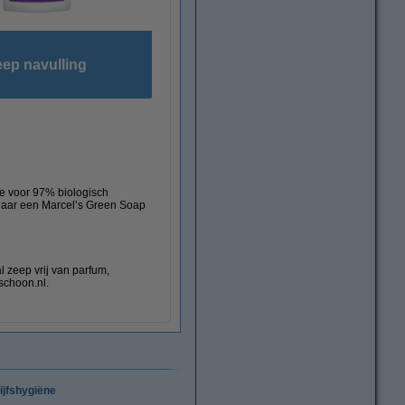
eep navulling
ie voor 97% biologisch
k naar een Marcel’s Green Soap
l zeep vrij van parfum,
schoon.nl.
ijfshygiëne