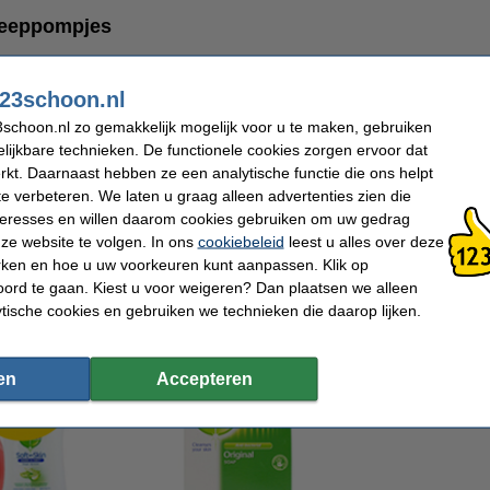
zeeppompjes
jes van diverse A-merken. Deze hebben wij hieronder voor u op een rijtje gezet:
est bekende merk onder de handzepen. De handzeep van Dettol zorgt voor een gro
23schoon.nl
en zijn bovendien beschikbaar in diverse geuren.
t u niet alleen uw handen, maar uw huid wordt ook verzorgd en verzacht. Dit maa
schoon.nl zo gemakkelijk mogelijk voor u te maken, gebruiken
ge huid. • Palmolive: de hand-wasgels van Palmolive ruiken heerlijk en maken u
lijkbare technieken. De functionele cookies zorgen ervoor dat
hygiëne plus, reguliere handzeep en handzeep met leuke figuurtjes die ideaal zijn 
tten verzorgende middelen, waardoor uw huid niet wordt uitgedroogd, zelfs als
kt. Daarnaast hebben ze een analytische functie die ons helpt
dagelijks wassen van uw handen een schoonheidsmomentje.
te verbeteren. We laten u graag alleen advertenties zien die
handzepen zijn gemaakt van plantaardige ingrediënten en dus een milieuvriendelij
faten en meer én bovendien is het middel 97% natuurlijk afbreekbaar.
nteresses en willen daarom cookies gebruiken om uw gedrag
peciaal ontwikkeld voor mensen met een gevoelige huid. Vrij van kleurstoffen, par
ze website te volgen. In ons
cookiebeleid
leest u alles over deze
eze handzeep vermindert u de kans op het ontstaan van huidirritatie.
rken en hoe u uw voorkeuren kunt aanpassen. Klik op
 maar alleen een navulling nodig? Deze vindt u
hier.
ord te gaan. Kiest u voor weigeren? Dan plaatsen we alleen
ogelijk ook interessant:
ytische cookies en gebruiken we technieken die daarop lijken.
en
Accepteren