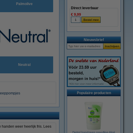
Palmolive
Direct leverbaar
€ 9,99
Nieuwsbrief
Neutral
Populaire producten
zeeppompjes
 handen weer heerlijk fris. Lees
Dettol handzeep navulling Aloë