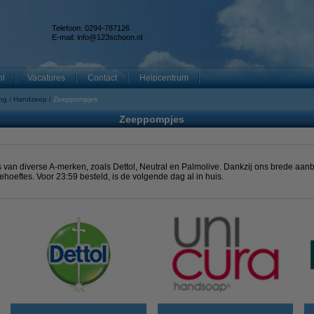
Telefoon: 0294-787126
E-mail:
info@123schoon.nl
nl
Vacatures
Contact
Helpcentrum
ng
Handzeep
Zeeppompjes
Zeeppompjes
van diverse A-merken, zoals Dettol, Neutral en Palmolive. Dankzij ons brede aan
hoeftes. Voor 23:59 besteld, is de volgende dag al in huis.