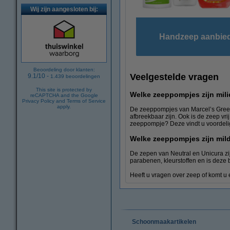
Wij zijn aangesloten bij:
Handzeep aanbie
Beoordeling door klanten:
Veelgestelde vragen
9.1
/
10
-
1.439
beoordelingen
This site is protected by
Welke zeeppompjes zijn mili
reCAPTCHA and the Google
Privacy Policy
and
Terms of Service
apply.
De zeeppompjes van Marcel’s Green 
afbreekbaar zijn. Ook is de zeep vr
zeeppompje? Deze vindt u voordeli
Welke zeeppompjes zijn mil
De zepen van Neutral en Unicura zij
parabenen, kleurstoffen en is deze
Heeft u vragen over zeep of komt u
Schoonmaakartikelen