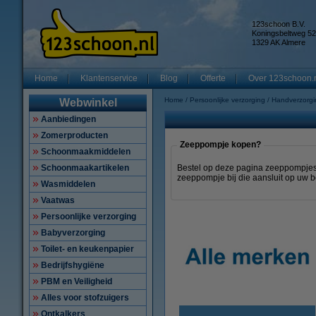
123schoon B.V.
Koningsbeltweg 52
1329 AK Almere
Home
Klantenservice
Blog
Offerte
Over 123schoon.
Home
Persoonlijke verzorging
Handverzorgi
Webwinkel
Aanbiedingen
Zomerproducten
Zeeppompje kopen?
Schoonmaakmiddelen
Schoonmaakartikelen
Bestel op deze pagina zeeppompjes 
zeeppompje bij die aansluit op uw be
Wasmiddelen
Vaatwas
Persoonlijke verzorging
Babyverzorging
Toilet- en keukenpapier
Bedrijfshygiëne
PBM en Veiligheid
Alles voor stofzuigers
Ontkalkers