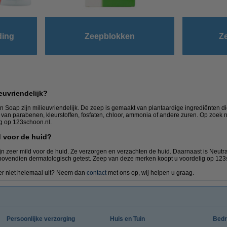
ding
Zeepblokken
Z
euvriendelijk?
Soap zijn milieuvriendelijk. De zeep is gemaakt van plantaardige ingrediënten d
ij van parabenen, kleurstoffen, fosfaten, chloor, ammonia of andere zuren. Op zoe
g op 123schoon.nl.
d voor de huid?
n zeer mild voor de huid. Ze verzorgen en verzachten de huid. Daarnaast is Neutra
 bovendien dermatologisch getest. Zeep van deze merken koopt u voordelig op 123
 er niet helemaal uit? Neem dan
contact
met ons op, wij helpen u graag.
Persoonlijke verzorging
Huis en Tuin
Bedr