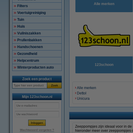
Alle merken
Filters
Voertuigreiniging
Tuin
Huis
Vuilniszakken
Prullenbakken
Handschoenen
Gezondheid
Helpcentrum
123schoon
Winterproducten auto
Zoek een product
Zoek
Alle merken
Dettol
Mijn 123schoon.nl
Unicura
Zeeppompjes zijn ideaal voor in de 
Wachtwoord vergeten ?
hieronder meer over zeeppompjes of 