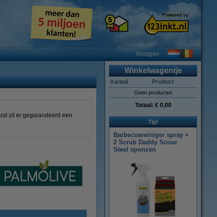
Inloggen
Winkelwagentje
Aantal
Product
Geen producten
Totaal:
€ 0,00
bod zit er gegarandeerd een
Tip!
Barbecuereiniger spray +
2 Scrub Daddy Scour
Steel sponzen