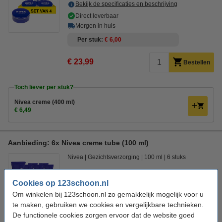
Bekijk de specificaties en beschrijving
Direct leverbaar
Morgen in huis
Per stuk
€ 6,00
€ 23,99
Bestellen
Toch liever per stuk?
Nivea creme (400 ml)
€ 6,49
Aanbieding: 6x Nivea creme tube (100 ml)
Nivea
Gezichtsverzorging
100 ml
6 stuks
Bekijk de specificaties en beschrijving
Cookies op 123schoon.nl
Direct leverbaar
Om winkelen bij 123schoon.nl zo gemakkelijk mogelijk voor u
Morgen in huis
te maken, gebruiken we cookies en vergelijkbare technieken.
Per stuk
€ 3,00
De functionele cookies zorgen ervoor dat de website goed