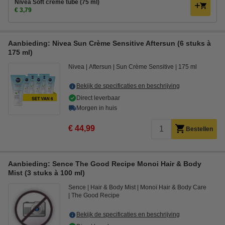
Nivea Soft creme tube (75 ml)
€ 3,79
Aanbieding: Nivea Sun Crème Sensitive Aftersun (6 stuks à
175 ml)
Nivea
Aftersun
Sun Crème Sensitive
175 ml
Bekijk de specificaties en beschrijving
Direct leverbaar
Morgen in huis
€ 44,99
Bestellen
Aanbieding: Sence The Good Recipe Monoi Hair & Body
Mist (3 stuks à 100 ml)
Sence
Hair & Body Mist
Monoï Hair & Body Care
The Good Recipe
Bekijk de specificaties en beschrijving