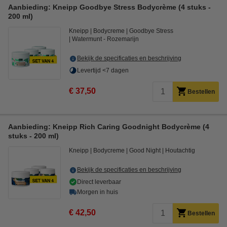
Aanbieding: Kneipp Goodbye Stress Bodycrème (4 stuks -
200 ml)
Kneipp
Bodycreme
Goodbye Stress
Watermunt - Rozemarijn
Bekijk de specificaties en beschrijving
Levertijd <7 dagen
€ 37,50
Bestellen
Aanbieding: Kneipp Rich Caring Goodnight Bodycrème (4
stuks - 200 ml)
Kneipp
Bodycreme
Good Night
Houtachtig
Bekijk de specificaties en beschrijving
Direct leverbaar
Morgen in huis
€ 42,50
Bestellen