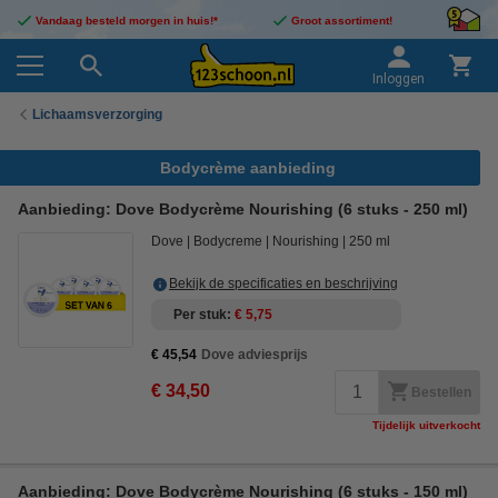
Vandaag besteld morgen in huis!*
Groot assortiment!
Inloggen
Lichaamsverzorging
Bodycrème aanbieding
Aanbieding: Dove Bodycrème Nourishing (6 stuks - 250 ml)
Dove
Bodycreme
Nourishing
250 ml
Bekijk de specificaties en beschrijving
Per stuk
€ 5,75
€ 45,54
Dove adviesprijs
€ 34,50
Bestellen
Tijdelijk uitverkocht
Aanbieding: Dove Bodycrème Nourishing (6 stuks - 150 ml)