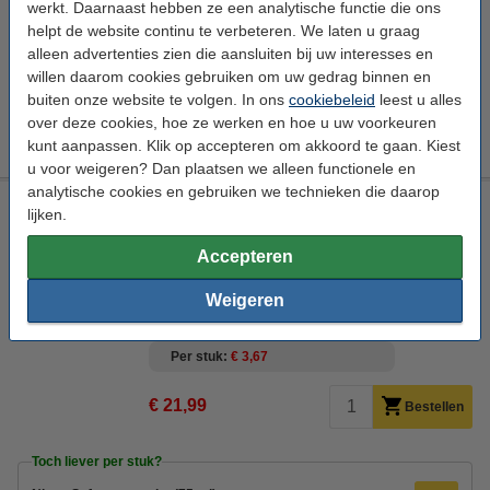
werkt. Daarnaast hebben ze een analytische functie die ons
€ 17,99
Bestellen
helpt de website continu te verbeteren. We laten u graag
alleen advertenties zien die aansluiten bij uw interesses en
willen daarom cookies gebruiken om uw gedrag binnen en
Toch liever per stuk?
buiten onze website te volgen. In ons
cookiebeleid
leest u alles
Nivea creme tube (100 ml)
over deze cookies, hoe ze werken en hoe u uw voorkeuren
€ 3,49
kunt aanpassen. Klik op accepteren om akkoord te gaan. Kiest
u voor weigeren? Dan plaatsen we alleen functionele en
analytische cookies en gebruiken we technieken die daarop
Aanbieding: Nivea Soft creme tube (6 stuks - 75 ml)
lijken.
Nivea
Gezichtsverzorging
75 ml
6 stuks
Accepteren
Bekijk de specificaties en beschrijving
Weigeren
Direct leverbaar
Morgen in huis
Per stuk
€ 3,67
€ 21,99
Bestellen
Toch liever per stuk?