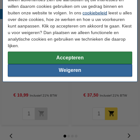
willen daarom cookies gebruiken om uw gedrag binnen en
buiten onze website te volgen. In ons
cookiebeleid
leest u alles
Populaire producten
over deze cookies, hoe ze werken en hoe u uw voorkeuren
kunt aanpassen. Klik op accepteren om akkoord te gaan. Kiest
u voor weigeren? Dan plaatsen we alleen functionele en
analytische cookies en gebruiken we technieken die daarop
lijken.
Accepteren
Weigeren
Aanbieding: 6x Glorix bleek (750
Aanbieding: Robijn 3-in-1
ml)
Wascapsules Stralend Wit (3
dozen - 120 wasbeurten)
€ 10,99
€ 37,50
Inclusief 21% BTW
Inclusief 21% BTW