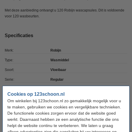
Met deze aanbieding ontvangt u 120 Robijn wascapsules. Dit is voldoende
voor 120 wasbeurten.
Specificaties
Merk:
Robijn
Type:
Wasmiddel
Soort:
Vloeibaar
Serie:
Regular
Geschikt voor:
Bonte/gekleurde was
Cookies op 123schoon.nl
Wasbeurten:
120 wasbeurten
Om winkelen bij 123schoon.nl zo gemakkelijk mogelijk voor u
te maken, gebruiken we cookies en vergelijkbare technieken.
Aantal:
3 stuks
De functionele cookies zorgen ervoor dat de website goed
Extra info:
Veiligheidsinformatieblad
werkt. Daarnaast hebben ze een analytische functie die ons
helpt de website continu te verbeteren. We laten u graag
alleen advertenties zien die aansluiten bij uw interesses en