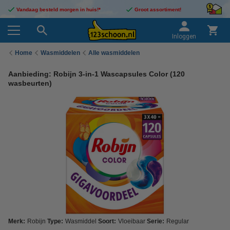
Vandaag besteld morgen in huis!*
Groot assortiment!
Inloggen
Home
Wasmiddelen
Alle wasmiddelen
Aanbieding: Robijn 3-in-1 Wascapsules Color (120
wasbeurten)
Merk:
Robijn
Type:
Wasmiddel
Soort:
Vloeibaar
Serie:
Regular