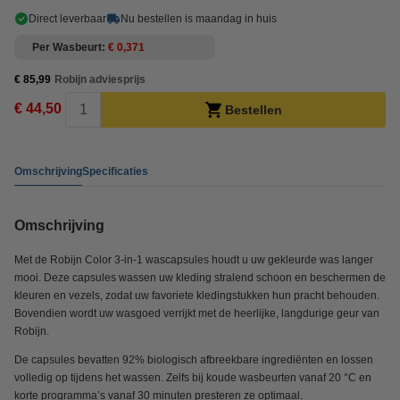
Direct leverbaar
Nu bestellen is maandag in huis
Per Wasbeurt
€ 0,371
€ 85,99
Robijn adviesprijs
€ 44,50
Bestellen
Omschrijving
Specificaties
Omschrijving
Met de Robijn Color 3-in-1 wascapsules houdt u uw gekleurde was langer
mooi. Deze capsules wassen uw kleding stralend schoon en beschermen de
kleuren en vezels, zodat uw favoriete kledingstukken hun pracht behouden.
Bovendien wordt uw wasgoed verrijkt met de heerlijke, langdurige geur van
Robijn.
De capsules bevatten 92% biologisch afbreekbare ingrediënten en lossen
volledig op tijdens het wassen. Zelfs bij koude wasbeurten vanaf 20 °C en
korte programma’s vanaf 30 minuten presteren ze optimaal.