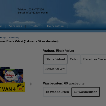
Telefoon: 0294-787126
E-mail:
info@123schoon.nl
nl
Vacatures
Contact
Helpcentrum
Robijn aanbieding
ules Black Velvet (4 dozen - 60 wasbeurten)
Variant:
Black Velvet
Black Velvet
Color
Paradise Secr
Stralend wit
Wasbeurten:
60 wasbeurten
15 wasbeurten
60 wasbeurten