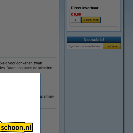
Direct leverbaar
€ 9,99
vergroten
Nieuwsbrief
kkeld voor donker en zwart
les. Daarnaast laten de tabletten
zet de wasmachine aan.
ng is plasticvrij, exclusief lijm-
60 wasbeurten.