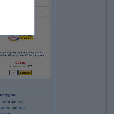
nbieding: Robijn 3-in-1 Wascapsules
ralend Wit (4 dozen - 60 wasbeurten)
€ 21,50
(Inclusief 21% BTW)
ijfshygiëne
doek dispensers
tpapier dispensers