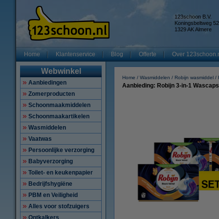
123schoon B.V.
Koningsbeltweg 52
1329 AK Almere
Home
Klantenservice
Blog
Offerte
Over 123schoon.
Webwinkel
Home
Wasmiddelen
Robijn wasmiddel
Aanbiedingen
Aanbieding: Robijn 3-in-1 Wascaps
Zomerproducten
Schoonmaakmiddelen
Schoonmaakartikelen
Wasmiddelen
Vaatwas
Persoonlijke verzorging
Babyverzorging
Toilet- en keukenpapier
Bedrijfshygiëne
PBM en Veiligheid
Alles voor stofzuigers
Ontkalkers