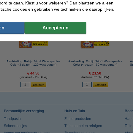
ord te gaan. Kiest u voor weigeren? Dan plaatsen we alleen
Extra info:
Veiligheidsinformatieblad
ytische cookies en gebruiken we technieken die daarop lijken.
 dit artikel ook besteld hebben
en
Accepteren
Aanbieding: Robijn 3-in-1 Wascapsules
Aanbieding: Robijn 3-in-1 Wascapsules
Aa
Color (3 dozen - 120 wasbeurten)
Color (4 dozen - 60 wasbeurten)
St
€ 44,50
€ 23,50
(Inclusief 21% BTW)
(Inclusief 21% BTW)
Persoonlijke verzorging
Huis en Tuin
Bedr
Tandpasta
Zomerproducten
Hand
Scheermesjes
Tuinmeubelen reinigen
Toile