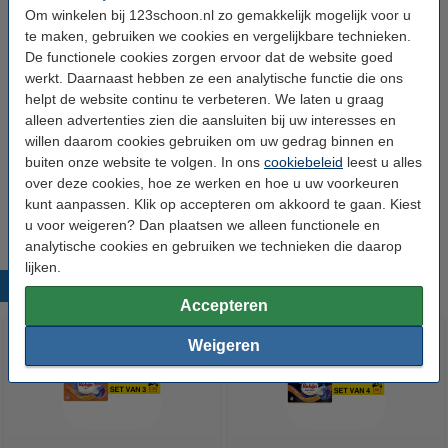
Om winkelen bij 123schoon.nl zo gemakkelijk mogelijk voor u
Type:
Wasmiddel
te maken, gebruiken we cookies en vergelijkbare technieken.
De functionele cookies zorgen ervoor dat de website goed
Soort:
Capsules
werkt. Daarnaast hebben ze een analytische functie die ons
Geschikt voor:
Witte was
helpt de website continu te verbeteren. We laten u graag
alleen advertenties zien die aansluiten bij uw interesses en
Wasbeurten:
120 wasbeurten
willen daarom cookies gebruiken om uw gedrag binnen en
buiten onze website te volgen. In ons
cookiebeleid
leest u alles
Aantal:
3 stuks
over deze cookies, hoe ze werken en hoe u uw voorkeuren
Extra info:
Veiligheidsinformatieblad
kunt aanpassen. Klik op accepteren om akkoord te gaan. Kiest
u voor weigeren? Dan plaatsen we alleen functionele en
analytische cookies en gebruiken we technieken die daarop
lijken.
Populaire producten
Accepteren
Weigeren