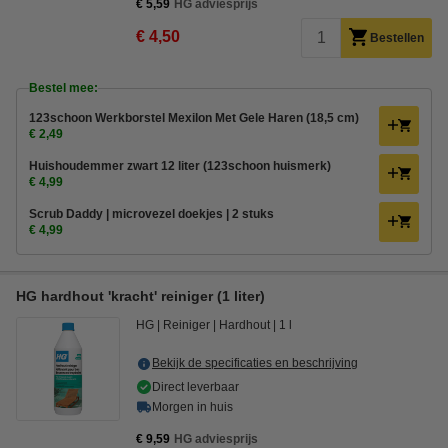
€ 5,59
HG adviesprijs
€ 4,50
Bestellen
Bestel mee:
123schoon Werkborstel Mexilon Met Gele Haren (18,5 cm)
€ 2,49
Huishoudemmer zwart 12 liter (123schoon huismerk)
€ 4,99
Scrub Daddy | microvezel doekjes | 2 stuks
€ 4,99
HG hardhout 'kracht' reiniger (1 liter)
HG
Reiniger
Hardhout
1 l
Bekijk de specificaties en beschrijving
Direct leverbaar
Morgen in huis
€ 9,59
HG adviesprijs