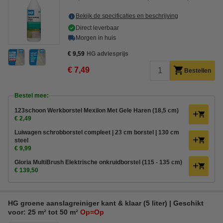
Bekijk de specificaties en beschrijving
Direct leverbaar
Morgen in huis
€ 9,59
HG adviesprijs
€ 7,49
Bestellen
Bestel mee:
123schoon Werkborstel Mexilon Met Gele Haren (18,5 cm)
€ 2,49
Luiwagen schrobborstel compleet | 23 cm borstel | 130 cm
steel
€ 9,99
Gloria MultiBrush Elektrische onkruidborstel (115 - 135 cm)
€ 139,50
HG groene aanslagreiniger kant & klaar (5 liter) | Geschikt
voor: 25 m² tot 50 m²
Op=Op