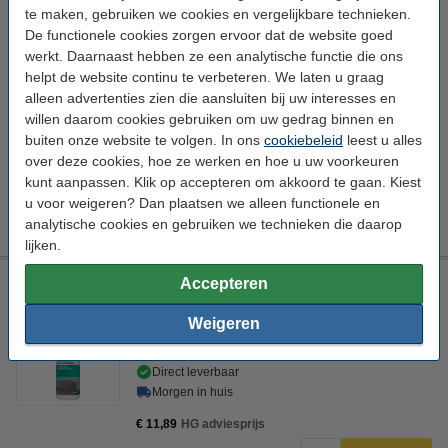
te maken, gebruiken we cookies en vergelijkbare technieken.
€ 5,89
Bestellen
De functionele cookies zorgen ervoor dat de website goed
werkt. Daarnaast hebben ze een analytische functie die ons
Bestel mee:
helpt de website continu te verbeteren. We laten u graag
alleen advertenties zien die aansluiten bij uw interesses en
123schoon Werkborstel Mexilon Met Gele Haren (18,5 cm)
willen daarom cookies gebruiken om uw gedrag binnen en
€ 2,49
buiten onze website te volgen. In ons
cookiebeleid
leest u alles
Huishoudemmer zwart 12 liter (123schoon huismerk)
over deze cookies, hoe ze werken en hoe u uw voorkeuren
€ 4,99
kunt aanpassen. Klik op accepteren om akkoord te gaan. Kiest
Scrub Daddy | microvezel doekjes | 2 stuks
u voor weigeren? Dan plaatsen we alleen functionele en
€ 4,99
analytische cookies en gebruiken we technieken die daarop
lijken.
HG grafsteenreiniger (500 ml)
Op=Op
Accepteren
HG
Reiniger
Grafstenen
500 ml
Weigeren
Bekijk de specificaties en beschrijving
Direct leverbaar
Morgen in huis
€ 11,89
HG adviesprijs