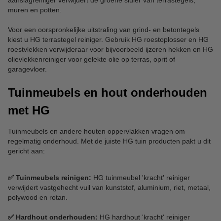
aanslagreiniger verwijdert de groene sluier van terrastegels,
muren en potten.
Voor een oorspronkelijke uitstraling van grind- en betontegels
kiest u HG terrastegel reiniger. Gebruik HG roestoplosser en HG
roestvlekken verwijderaar voor bijvoorbeeld ijzeren hekken en HG
olievlekkenreiniger voor gelekte olie op terras, oprit of
garagevloer.
Tuinmeubels en hout onderhouden
met HG
Tuinmeubels en andere houten oppervlakken vragen om
regelmatig onderhoud. Met de juiste HG tuin producten pakt u dit
gericht aan:
✅ Tuinmeubels reinigen:
HG tuinmeubel 'kracht' reiniger
verwijdert vastgehecht vuil van kunststof, aluminium, riet, metaal,
polywood en rotan.
✅ Hardhout onderhouden:
HG hardhout 'kracht' reiniger