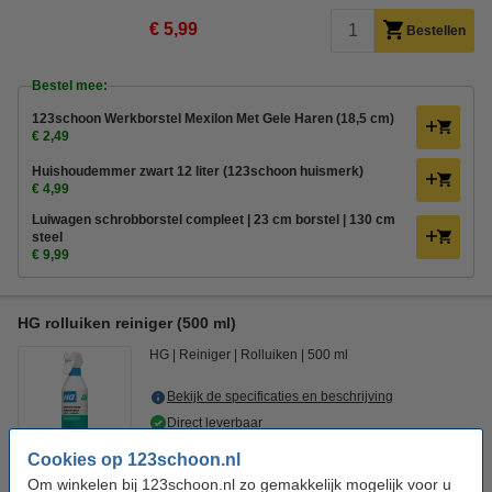
€ 5,99
Bestellen
Bestel mee:
123schoon Werkborstel Mexilon Met Gele Haren (18,5 cm)
€ 2,49
Huishoudemmer zwart 12 liter (123schoon huismerk)
€ 4,99
Luiwagen schrobborstel compleet | 23 cm borstel | 130 cm
steel
€ 9,99
HG rolluiken reiniger (500 ml)
HG
Reiniger
Rolluiken
500 ml
Bekijk de specificaties en beschrijving
Direct leverbaar
Morgen in huis
Cookies op 123schoon.nl
€ 7,39
HG adviesprijs
Om winkelen bij 123schoon.nl zo gemakkelijk mogelijk voor u