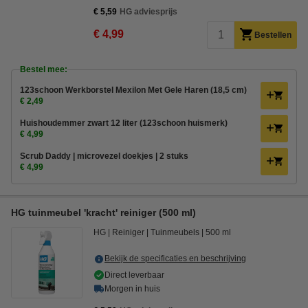
€ 5,59
HG adviesprijs
€ 4,99
Bestellen
Bestel mee:
123schoon Werkborstel Mexilon Met Gele Haren (18,5 cm)
€ 2,49
Huishoudemmer zwart 12 liter (123schoon huismerk)
€ 4,99
Scrub Daddy | microvezel doekjes | 2 stuks
€ 4,99
HG tuinmeubel 'kracht' reiniger (500 ml)
HG
Reiniger
Tuinmeubels
500 ml
Bekijk de specificaties en beschrijving
Direct leverbaar
Morgen in huis