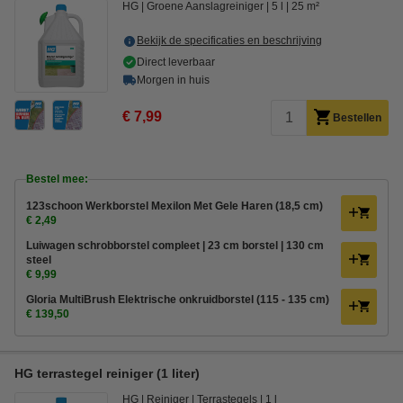
HG
Groene Aanslagreiniger
5 l
25 m²
Bekijk de specificaties en beschrijving
Direct leverbaar
Morgen in huis
€ 7,99
Bestellen
Bestel mee:
123schoon Werkborstel Mexilon Met Gele Haren (18,5 cm)
€ 2,49
Luiwagen schrobborstel compleet | 23 cm borstel | 130 cm
steel
€ 9,99
Gloria MultiBrush Elektrische onkruidborstel (115 - 135 cm)
€ 139,50
HG terrastegel reiniger (1 liter)
HG
Reiniger
Terrastegels
1 l