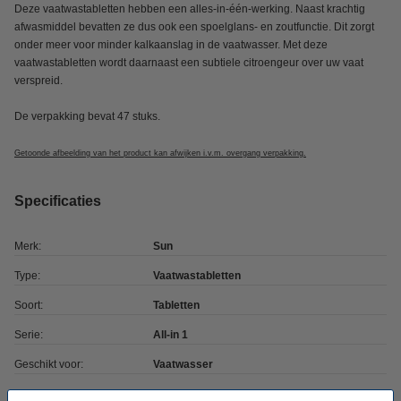
Deze vaatwastabletten hebben een alles-in-één-werking. Naast krachtig
afwasmiddel bevatten ze dus ook een spoelglans- en zoutfunctie. Dit zorgt
onder meer voor minder kalkaanslag in de vaatwasser. Met deze
vaatwastabletten wordt daarnaast een subtiele citroengeur over uw vaat
verspreid.
De verpakking bevat 47 stuks.
Getoonde afbeelding van het product kan afwijken i.v.m. overgang verpakking.
Specificaties
Merk:
Sun
Type:
Vaatwastabletten
Soort:
Tabletten
Serie:
All-in 1
Geschikt voor:
Vaatwasser
Wasbeurten:
47 wasbeurten