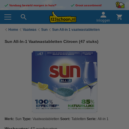
Vandaag besteld morgen in huis!*
Groot assortiment!
Inloggen
Home
Vaatwas
Sun
Sun All-in 1 vaatwastabletten
Sun All-In-1 Vaatwastabletten Citroen (47 stuks)
Merk:
Sun
Type:
Vaatwastabletten
Soort:
Tabletten
Serie:
All-in 1
Wasbeurten:
47 wasbeurten