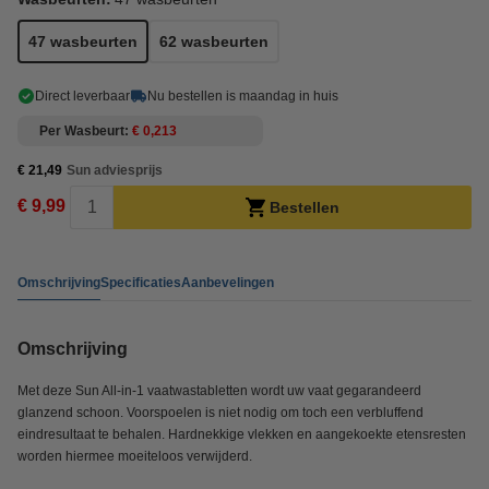
47 wasbeurten
62 wasbeurten
Direct leverbaar
Nu bestellen is maandag in huis
Per Wasbeurt
€ 0,213
€ 21,49
Sun adviesprijs
€ 9,99
Bestellen
Omschrijving
Specificaties
Aanbevelingen
Omschrijving
Met deze Sun All-in-1 vaatwastabletten wordt uw vaat gegarandeerd
glanzend schoon. Voorspoelen is niet nodig om toch een verbluffend
eindresultaat te behalen. Hardnekkige vlekken en aangekoekte etensresten
worden hiermee moeiteloos verwijderd.