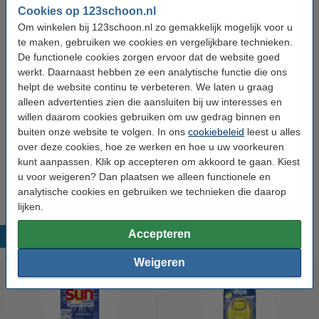
Cookies op 123schoon.nl
Geur:
Citroen
Om winkelen bij 123schoon.nl zo gemakkelijk mogelijk voor u
te maken, gebruiken we cookies en vergelijkbare technieken.
Extra:
Veiligheidsinformatie
De functionele cookies zorgen ervoor dat de website goed
Aantal stuks:
1 stuk(s)
werkt. Daarnaast hebben ze een analytische functie die ons
helpt de website continu te verbeteren. We laten u graag
Type verpakking:
Enkel
alleen advertenties zien die aansluiten bij uw interesses en
willen daarom cookies gebruiken om uw gedrag binnen en
Aanbieding:
buiten onze website te volgen. In ons
cookiebeleid
leest u alles
over deze cookies, hoe ze werken en hoe u uw voorkeuren
6 dozen - 282 vaatwasbeurten
kunt aanpassen. Klik op accepteren om akkoord te gaan. Kiest
€ 57,50
u voor weigeren? Dan plaatsen we alleen functionele en
analytische cookies en gebruiken we technieken die daarop
lijken.
Accepteren
Populaire producten
Weigeren