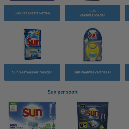
Sun
Sun vaatwastabletten
vaatwaspoeder
Sun vaatwasser reiniger
Sun vaatwasverfrisser
Sun per soort