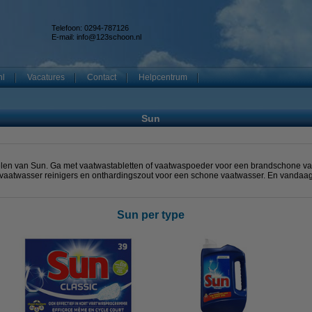
Telefoon: 0294-787126
E-mail:
info@123schoon.nl
nl
Vacatures
Contact
Helpcentrum
Sun
len van Sun. Ga met vaatwastabletten of vaatwaspoeder voor een brandschone va
k vaatwasser reinigers en onthardingszout voor een schone vaatwasser. En vandaag b
Sun per type