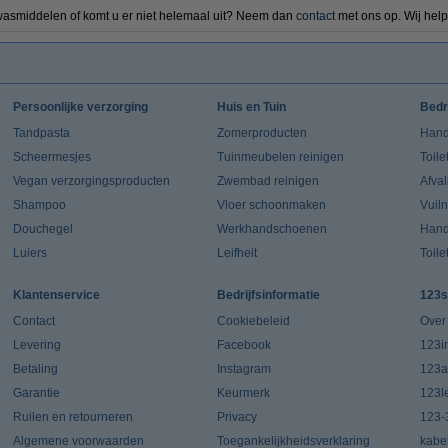
wasmiddelen of komt u er niet helemaal uit? Neem dan
contact
met ons op. Wij help
Persoonlijke verzorging
Huis en Tuin
Bedr
Tandpasta
Zomerproducten
Hand
Scheermesjes
Tuinmeubelen reinigen
Toile
Vegan verzorgingsproducten
Zwembad reinigen
Afva
Shampoo
Vloer schoonmaken
Vuil
Douchegel
Werkhandschoenen
Han
Luiers
Leifheit
Toile
Klantenservice
Bedrijfsinformatie
123s
Contact
Cookiebeleid
Over
Levering
Facebook
123in
Betaling
Instagram
123a
Garantie
Keurmerk
123l
Ruilen en retourneren
Privacy
123-
Algemene voorwaarden
Toegankelijkheidsverklaring
kabe