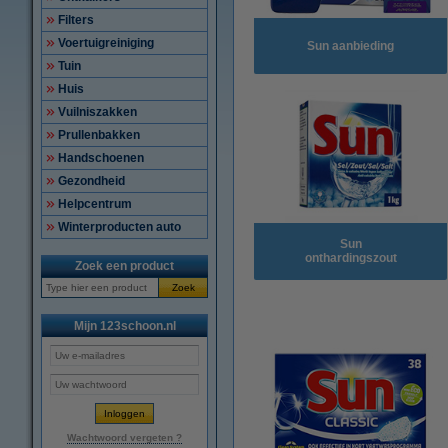
Filters
Voertuigreiniging
Sun aanbieding
Tuin
Huis
Vuilniszakken
Prullenbakken
Handschoenen
Gezondheid
Helpcentrum
Winterproducten auto
Sun
onthardingszout
Zoek een product
Zoek
Mijn 123schoon.nl
Wachtwoord vergeten ?