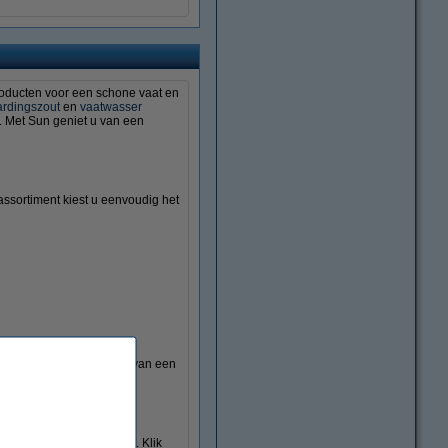
roducten voor een schone vaat en
ardingszout
en
vaatwasser
n. Met Sun geniet u van een
ssortiment kiest u eenvoudig het
. Zo geniet u iedere dag van een
ulaire producten van Sun. Klik