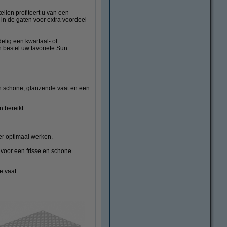
llen profiteert u van een
n de gaten voor extra voordeel
elig een kwartaal- of
n bestel uw favoriete Sun
n schone, glanzende vaat en een
n bereikt.
ser optimaal werken.
 voor een frisse en schone
e vaat.