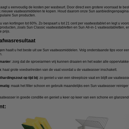
agt u eenvoudig de kosten per wasbeurt. Door direct een grotere voorraad te beste
aak nieuwe vaatwasmiddelen te kopen. Houd daarom onze Sun aanbiedingenpagina i
pulaire Sun producten.
 van kortingen tot 60%. Zo bespaart u tot 21 cent per vaatwastablet en legt u voord
producten, zoals Sun Classic vaatwastabletten en Sun All-in-1 vaatwastabletten, e
 prijs.
 afwasresultaat
n haalt u het beste uit uw Sun vaatwasmiddelen. Volg onderstaande tips voor ee
n.
 manier
: zorg dat de sproeiarmen vrij kunnen draaien en het water alle oppervlakke
n
: haal grote voedselresten van de vaat voordat u de vaatwasser inschakelt.
hardingszout op tijd bij
: zo geniet u van een streeploze vaat en blijft uw vaatwas
lmatig
: maak het filter schoon en gebruik maandelijks een Sun vaatwasser reiniger
vaatwasser in goede conditie en geniet u keer op keer van een schone en glanzend
nt: