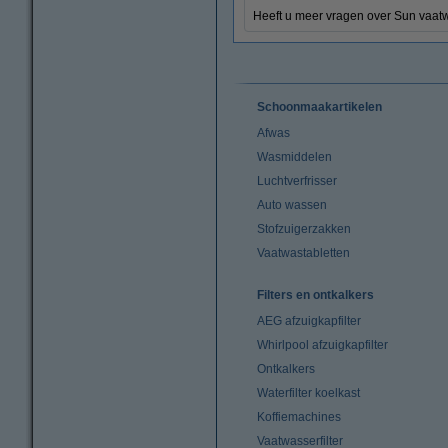
Heeft u meer vragen over Sun vaat
Schoonmaakartikelen
Afwas
Wasmiddelen
Luchtverfrisser
Auto wassen
Stofzuigerzakken
Vaatwastabletten
Filters en ontkalkers
AEG afzuigkapfilter
Whirlpool afzuigkapfilter
Ontkalkers
Waterfilter koelkast
Koffiemachines
Vaatwasserfilter