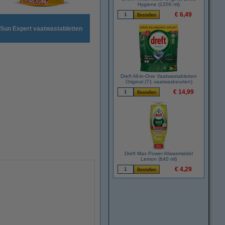
Hygiene (1200 ml)
€ 6,49
Sun Expert vaatwastabletten
Dreft All-in-One Vaatwastabletten
Original (71 vaatwasbeurten)
€ 14,99
Dreft Max Power Afwasmiddel
Lemon (640 ml)
€ 4,29