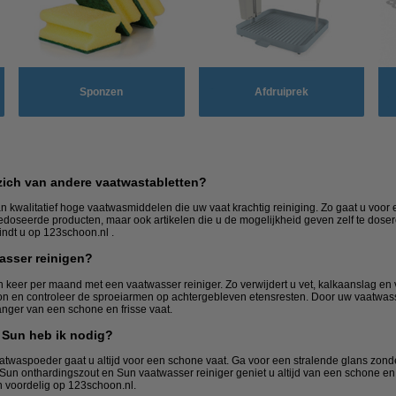
Sponzen
Afdruiprek
ich van andere vaatwastabletten?
n kwalitatief hoge vaatwasmiddelen die uw vaat krachtig reiniging. Zo gaat u voo
edoseerde producten, maar ook artikelen die u de mogelijkheid geven zelf te doser
ndt u op 123schoon.nl .
asser reinigen?
keer per maand met een vaatwasser reiniger. Zo verwijdert u vet, kalkaanslag en 
oon en controleer de sproeiarmen op achtergebleven etensresten. Door uw vaatwass
nger van een schone en frisse vaat.
 Sun heb ik nodig?
atwaspoeder gaat u altijd voor een schone vaat. Ga voor een stralende glans zond
Sun onthardingszout en Sun vaatwasser reiniger geniet u altijd van een schone en
n voordelig op 123schoon.nl.