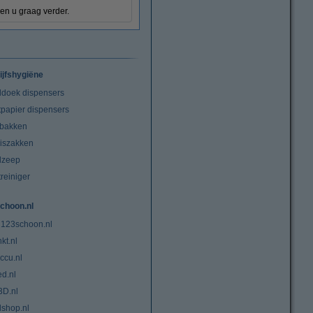
en u graag verder.
ijfshygiëne
doek dispensers
tpapier dispensers
lbakken
niszakken
dzeep
treiniger
choon.nl
 123schoon.nl
kt.nl
ccu.nl
ed.nl
3D.nl
lshop.nl