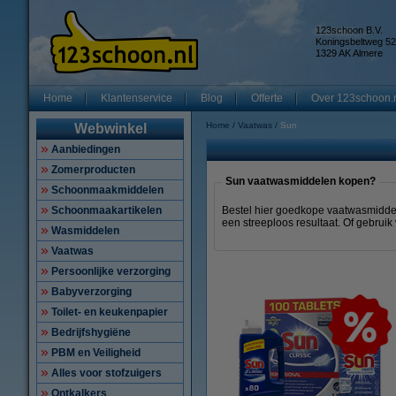
123schoon B.V.
Koningsbeltweg 52
1329 AK Almere
Home
Klantenservice
Blog
Offerte
Over 123schoon.
Home
Vaatwas
Sun
Webwinkel
Aanbiedingen
Zomerproducten
Sun vaatwasmiddelen kopen?
Schoonmaakmiddelen
Schoonmaakartikelen
Bestel hier goedkope vaatwasmidde
een streeploos resultaat. Of gebrui
Wasmiddelen
Vaatwas
Persoonlijke verzorging
Babyverzorging
Toilet- en keukenpapier
Bedrijfshygiëne
PBM en Veiligheid
Alles voor stofzuigers
Ontkalkers