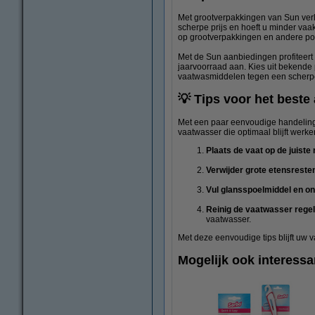
Met grootverpakkingen van Sun verla
scherpe prijs en hoeft u minder v
op grootverpakkingen en andere po
Met de Sun aanbiedingen profiteert u
jaarvoorraad aan. Kies uit bekende 
vaatwasmiddelen tegen een scherpe
💡 Tips voor het beste
Met een paar eenvoudige handelinge
vaatwasser die optimaal blijft werke
Plaats de vaat op de juiste
Verwijder grote etensreste
Vul glansspoelmiddel en ont
Reinig de vaatwasser rege
vaatwasser.
Met deze eenvoudige tips blijft uw 
Mogelijk ook interessa