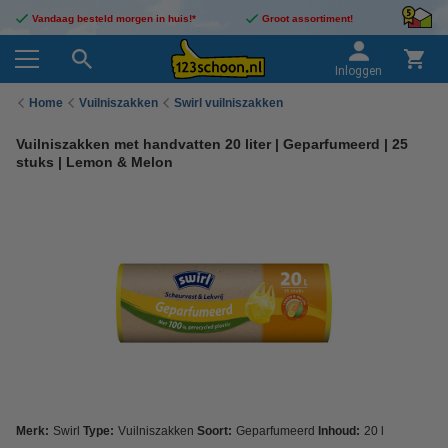
Vandaag besteld morgen in huis!*
Groot assortiment!
Inloggen
Home
Vuilniszakken
Swirl vuilniszakken
Vuilniszakken met handvatten 20 liter | Geparfumeerd | 25
stuks | Lemon & Melon
Merk:
Swirl
Type:
Vuilniszakken
Soort:
Geparfumeerd
Inhoud:
20 l