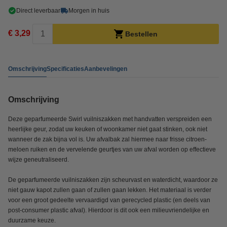
Direct leverbaar
Morgen in huis
€ 3,29
Bestellen
Omschrijving
Specificaties
Aanbevelingen
Omschrijving
Deze geparfumeerde Swirl vuilniszakken met handvatten verspreiden een
heerlijke geur, zodat uw keuken of woonkamer niet gaat stinken, ook niet
wanneer de zak bijna vol is. Uw afvalbak zal hiermee naar frisse citroen-
meloen ruiken en de vervelende geurtjes van uw afval worden op effectieve
wijze geneutraliseerd.
De geparfumeerde vuilniszakken zijn scheurvast en waterdicht, waardoor ze
niet gauw kapot zullen gaan of zullen gaan lekken. Het materiaal is verder
voor een groot gedeelte vervaardigd van gerecycled plastic (en deels van
post-consumer plastic afval). Hierdoor is dit ook een milieuvriendelijke en
duurzame keuze.