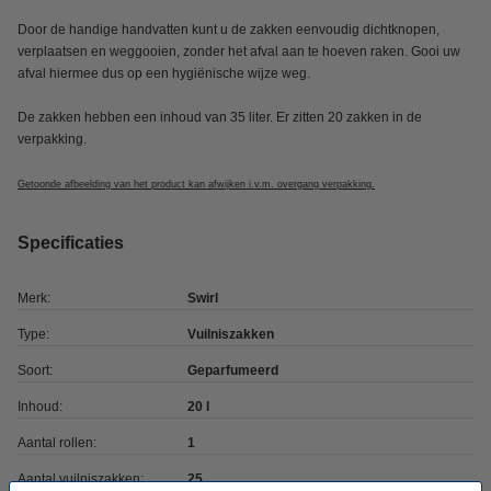
Door de handige handvatten kunt u de zakken eenvoudig dichtknopen,
verplaatsen en weggooien, zonder het afval aan te hoeven raken. Gooi uw
afval hiermee dus op een hygiënische wijze weg.
De zakken hebben een inhoud van 35 liter. Er zitten 20 zakken in de
verpakking.
Getoonde afbeelding van het product kan afwijken i.v.m. overgang verpakking.
Specificaties
Merk:
Swirl
Type:
Vuilniszakken
Soort:
Geparfumeerd
Inhoud:
20 l
Aantal rollen:
1
Aantal vuilniszakken:
25