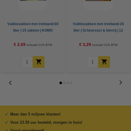
Vuilniszakken met trekband 60
Vuilniszakken met trekband 20
liter | 15 zakken | KOMO
liter | Scheurvast & lekvrij | 12
stuks | Swirl Actif Fresh
€ 2,69
€ 3,29
Inclusief 21% BTW
Inclusief 21% BTW
Meer dan 5 miljoen klanten!
Voor 23.59 uur besteld, morgen in huis!
Groot assortiment!