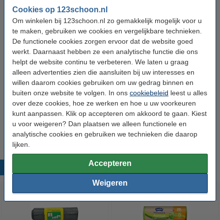
Cookies op 123schoon.nl
Om winkelen bij 123schoon.nl zo gemakkelijk mogelijk voor u
Bestel mee:
te maken, gebruiken we cookies en vergelijkbare technieken.
Bin Brite vuilnisbak verfrisser | Citronella &
De functionele cookies zorgen ervoor dat de website goed
citroengras (500 gram)
werkt. Daarnaast hebben ze een analytische functie die ons
€ 3,49
helpt de website continu te verbeteren. We laten u graag
alleen advertenties zien die aansluiten bij uw interesses en
Bin Brite stick-on vuilnisbak verfrisser |
willen daarom cookies gebruiken om uw gedrag binnen en
Citronella en citroengras (2 stuks)
€ 2,99
buiten onze website te volgen. In ons
cookiebeleid
leest u alles
over deze cookies, hoe ze werken en hoe u uw voorkeuren
Bin Brite vuilnisbak verfrisser spray | Berry
kunt aanpassen. Klik op accepteren om akkoord te gaan. Kiest
Blast (400 ml)
u voor weigeren? Dan plaatsen we alleen functionele en
€ 2,79
analytische cookies en gebruiken we technieken die daarop
lijken.
Accepteren
Populaire producten
Weigeren