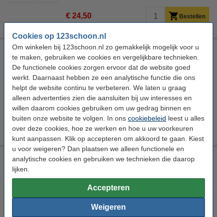
€ 24,50
Bestellen
Cookies op 123schoon.nl
Om winkelen bij 123schoon.nl zo gemakkelijk mogelijk voor u
Gardena Combisystem | straatbezem | 45 cm
te maken, gebruiken we cookies en vergelijkbare technieken.
Gardena
Bezemkop
Gardena Combisystem
45 cm
De functionele cookies zorgen ervoor dat de website goed
werkt. Daarnaast hebben ze een analytische functie die ons
Bekijk de specificaties en beschrijving
helpt de website continu te verbeteren. We laten u graag
Direct leverbaar
alleen advertenties zien die aansluiten bij uw interesses en
Morgen in huis
willen daarom cookies gebruiken om uw gedrag binnen en
buiten onze website te volgen. In ons
cookiebeleid
leest u alles
€ 25,50
Bestellen
over deze cookies, hoe ze werken en hoe u uw voorkeuren
kunt aanpassen. Klik op accepteren om akkoord te gaan. Kiest
u voor weigeren? Dan plaatsen we alleen functionele en
Gardena Combisystem | vloerentrekker | 43 cm
analytische cookies en gebruiken we technieken die daarop
lijken.
Gardena
Vloertrekker
Gardena Combisystem
43 cm
Accepteren
Bekijk de specificaties en beschrijving
Weigeren
Direct leverbaar