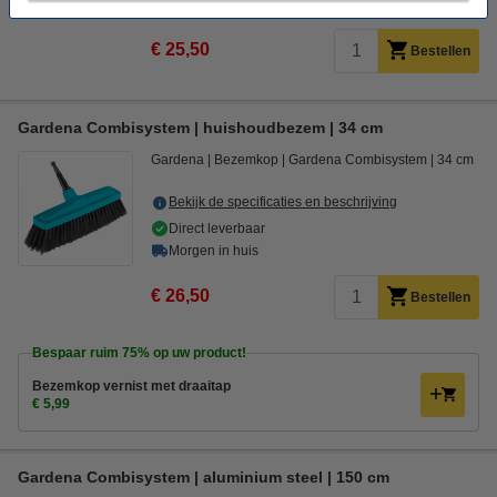
Morgen in huis
€ 25,50
Bestellen
Gardena Combisystem | huishoudbezem | 34 cm
Gardena
Bezemkop
Gardena Combisystem
34 cm
Bekijk de specificaties en beschrijving
Direct leverbaar
Morgen in huis
€ 26,50
Bestellen
Bespaar ruim
75%
op uw product!
Bezemkop vernist met draaitap
€ 5,99
Gardena Combisystem | aluminium steel | 150 cm