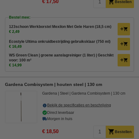
€ 17,50
Bestellen
Bestel mee:
123schoon Werkborstel Mexilon Met Gele Haren (18,5 cm)
€ 2,49
Ecostyle Ultima onkruidbestrijding gebruiksklaar (750 ml)
€ 16,49
WS Green Clean | groene aanslagreiniger (1 liter) | Geschikt
voor: 100 m²
€ 14,99
Gardena Combisystem | houten steel | 130 cm
Gardena
Steel
Gardena Combisystem
130 cm
Bekijk de specificaties en beschrijving
Direct leverbaar
Morgen in huis
€ 18,50
Bestellen