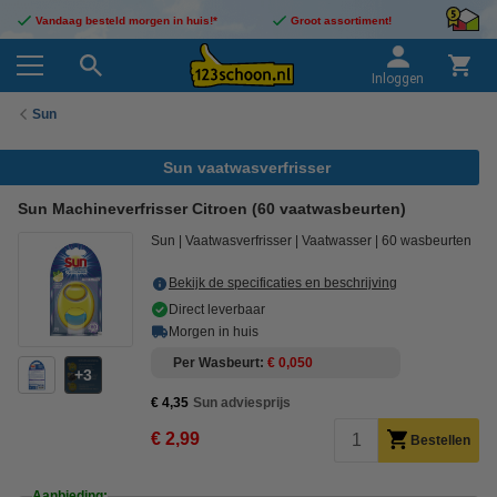
Vandaag besteld morgen in huis!*
Groot assortiment!
Inloggen
Sun
Sun vaatwasverfrisser
Sun Machineverfrisser Citroen (60 vaatwasbeurten)
Sun
Vaatwasverfrisser
Vaatwasser
60 wasbeurten
Bekijk de specificaties en beschrijving
Direct leverbaar
Morgen in huis
Per Wasbeurt
€ 0,050
3
€ 4,35
Sun adviesprijs
€ 2,99
Bestellen
Aanbieding: