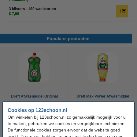
3 blisters - 180 wasbeurten
€ 7,99
Populaire producten
Dreft Afwasmiddel Original
Dreft Max Power Afwasmiddel
Extra Hygiene (1200 ml)
Lemon (640 ml)
Cookies op 123schoon.nl
Om winkelen bij 123schoon.nl zo gemakkelijk mogelijk voor u
€ 6,49
€ 4,29
Inclusief 21% BTW
Inclusief 21% BTW
te maken, gebruiken we cookies en vergelijkbare technieken.
De functionele cookies zorgen ervoor dat de website goed
werkt. Daarnaast hebben ze een analytische functie die ons