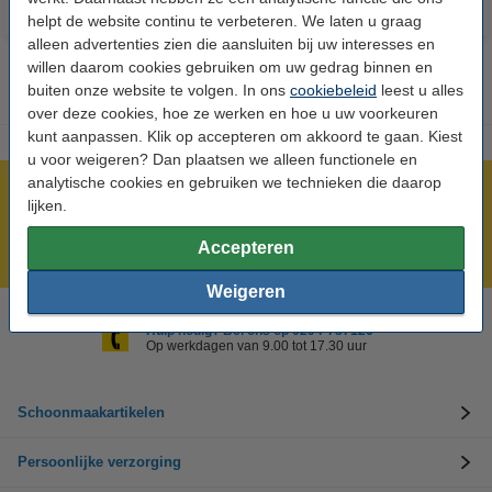
helpt de website continu te verbeteren. We laten u graag
alleen advertenties zien die aansluiten bij uw interesses en
willen daarom cookies gebruiken om uw gedrag binnen en
buiten onze website te volgen. In ons
cookiebeleid
leest u alles
over deze cookies, hoe ze werken en hoe u uw voorkeuren
kunt aanpassen. Klik op accepteren om akkoord te gaan. Kiest
u voor weigeren? Dan plaatsen we alleen functionele en
analytische cookies en gebruiken we technieken die daarop
Meer dan 5 miljoen klanten!
lijken.
Voor 23.59 uur besteld, morgen in huis!
Accepteren
Groot assortiment!
Weigeren
Hulp nodig? Bel ons op 0294-787126
Op werkdagen van 9.00 tot 17.30 uur
Schoonmaakartikelen
Persoonlijke verzorging