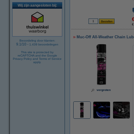
Wij zijn aangesloten bij:
€
Muc-Off All-Weather Chain Lube
Beoordeling door klanten:
9.1
/
10
-
1.439
beoordelingen
This site is protected by
reCAPTCHA and the Google
Privacy Policy
and
Terms of Service
apply.
vergroten
1