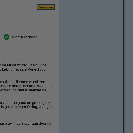
Direct leverbaar
t de Muc-Off Wet Chain Lube.
 ketting het aan! Perfect voor
 schakels. Hiermee wordt een
lerlei externe factoren. Waar u de
oorkomen. Zo kunt u hiermee de
te zien hoe goed en grondig u de
is geschikt voor O-ring, X-ring en
ngspray in één keer aan door het
.