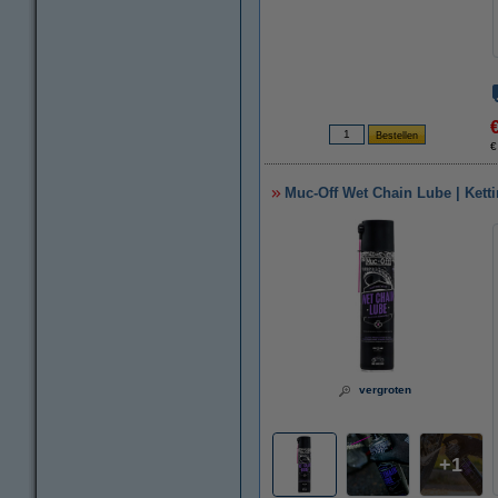
€
Muc-Off Wet Chain Lube | Ketti
vergroten
1