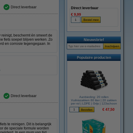
Direct leverbaar
Direct leverbaar
€ 9,99
y reinigt, beschermt én smeert de
w fiets soepel blijven werken. Zo
Nieuwsbrief
derd en corrosie tegengegaan. In
Populaire producten
e
Direct leverbaar
Aanbieding: 20 rollen
Vuilniszakken 60 liter | 20 zakken
per rol | LDPE | Grijs | 123schoon
€ 47,50
ts te reinigen. Dit is belangrijk
oor de speciale formule worden
wijderd. In een mum van tijd