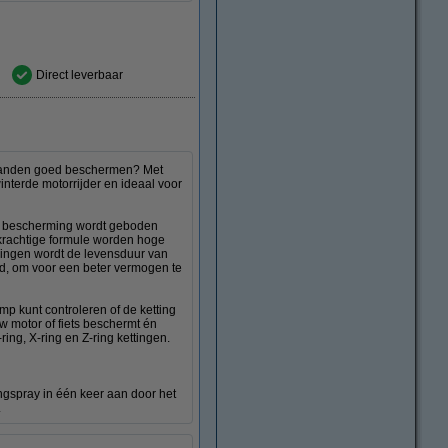
Direct leverbaar
afstanden goed beschermen? Met
interde motorrijder en ideaal voor
ee bescherming wordt geboden
 krachtige formule worden hoge
ingen wordt de levensduur van
rd, om voor een beter vermogen te
p kunt controleren of de ketting
w motor of fiets beschermt én
ring, X-ring en Z-ring kettingen.
ngspray in één keer aan door het
.