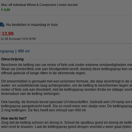
Muc-off individual Wheel & Component | motor borstel
€ 9,99
Nu bestellen is maandag in huis
€ 13,99
 11,56 Exclusief 21% BTW
ngspray | 400 ml
Omschrijving
Bescherm de ketting van uw motor of fiets ook onder extreme omstandigheden me
Waar uw (motor)fiets ook aan blootgesteld wordt, dankzij deze kettingspray kan uw
offroad gebruik of lange ritten in de stromende regen.
Dit smeermiddel is gemaakt met een polymere formule, die diep doordringt in de
water- en vuilafstotende laag achtergelaten, om de ketting te beschermen tegen al
motor of fiets ook aan blootstelt, met de kettingspray worden frictie en slijtage v
levensduur van de ketting verlengen.
Ook handig: de formule bevat speciale UV-kleurstoffen. Gebruik een UV-lamp om 
kettingspray aangebracht heeft. Sla zo nooit meer een stukje over. De kettingspray 
Z-ring kettingen. De fles heeft een inhoud van 400 ml.
Hoe werkt het?
Zorg dat de ketting schoon en droog is. Schud de spuitbus goed en breng de ketti
wiel rond te draaien. Laat de kettingspray goed drogen voordat u weer gaat rijden