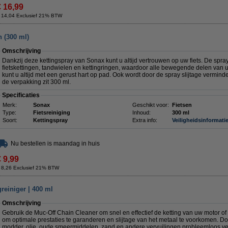
€ 16,99
 14,04 Exclusief 21% BTW
n (300 ml)
Omschrijving
Dankzij deze kettingspray van Sonax kunt u altijd vertrouwen op uw fiets. De spra
fietskettingen, tandwielen en kettingringen, waardoor alle bewegende delen van u
kunt u altijd met een gerust hart op pad. Ook wordt door de spray slijtage vermin
de verpakking zit 300 ml.
Specificaties
Merk:
Sonax
Geschikt voor:
Fietsen
Type:
Fietsreiniging
Inhoud:
300 ml
Soort:
Kettingspray
Extra info:
Veiligheidsinformati
Nu bestellen is maandag in huis
€ 9,99
 8,26 Exclusief 21% BTW
reiniger | 400 ml
Omschrijving
Gebruik de Muc-Off Chain Cleaner om snel en effectief de ketting van uw motor of fie
om optimale prestaties te garanderen en slijtage van het metaal te voorkomen. D
modder, olie, oude smeermiddelen, zand en andere vervuilingen probleemloos ver