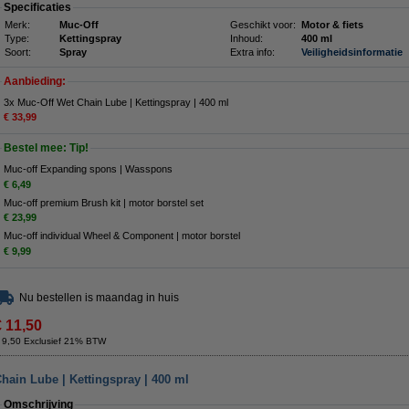
Specificaties
Merk:
Muc-Off
Geschikt voor:
Motor & fiets
Type:
Kettingspray
Inhoud:
400 ml
Soort:
Spray
Extra info:
Veiligheidsinformatie
Aanbieding:
3x Muc-Off Wet Chain Lube | Kettingspray | 400 ml
€ 33,99
Bestel mee: Tip!
Muc-off Expanding spons | Wasspons
€ 6,49
Muc-off premium Brush kit | motor borstel set
€ 23,99
Muc-off individual Wheel & Component | motor borstel
€ 9,99
Nu bestellen is maandag in huis
€ 11,50
 9,50 Exclusief 21% BTW
hain Lube | Kettingspray | 400 ml
Omschrijving