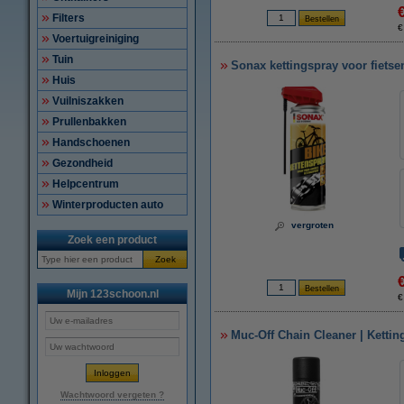
Filters
€
Voertuigreiniging
Tuin
Sonax kettingspray voor fietse
Huis
Vuilniszakken
Prullenbakken
Handschoenen
Gezondheid
Helpcentrum
Winterproducten auto
vergroten
Zoek een product
Zoek
Mijn 123schoon.nl
€
Muc-Off Chain Cleaner | Ketting
Wachtwoord vergeten ?