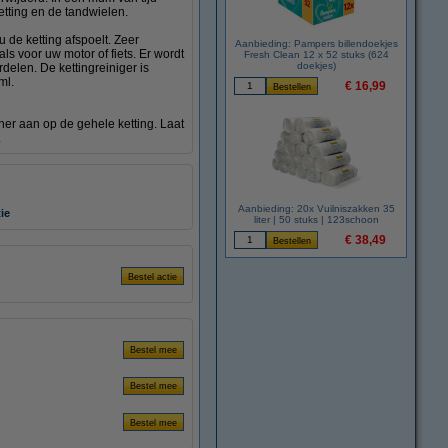
etting en de tandwielen.
u de ketting afspoelt. Zeer
Aanbieding: Pampers billendoekjes
s voor uw motor of fiets. Er wordt
Fresh Clean 12 x 52 stuks (624
doekjes)
elen. De kettingreiniger is
ml.
€ 16,99
ner aan op de gehele ketting. Laat
.
Aanbieding: 20x Vuilniszakken 35
ie
liter | 50 stuks | 123schoon
€ 38,49