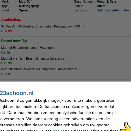
Merk:
Muc-Off
Geschikt voor:
Motor & fiets
Type:
Kettingspray
Inhoud:
400 ml
Soort:
Spray
Extra info:
Veiligheidsinformatie
Aanbieding:
3x Muc-Off All-Weather Chain Lube | Kettingspray | 400 ml
€ 37,99
Bestel mee: Tip!
Muc-off Expanding spons | Wasspons
€ 6,49
Muc-off premium Brush kit | motor borstel set
€ 23,99
Muc-off individual Wheel & Component | motor borstel
€ 9,99
Nu bestellen is maandag in huis
23schoon.nl
€ 13,50
schoon.nl zo gemakkelijk mogelijk voor u te maken, gebruiken
 11,16 Exclusief 21% BTW
lijkbare technieken. De functionele cookies zorgen ervoor dat
kt. Daarnaast hebben ze een analytische functie die ons helpt
ngspray | 400 ml
te verbeteren. We laten u graag alleen advertenties zien die
Omschrijving
nteresses en willen daarom cookies gebruiken om uw gedrag
Gaat u vaak met de motor, (elektrische) fiets of mountainbike op pad in droge, s
ze website te volgen. In ons
cookiebeleid
leest u alles over deze