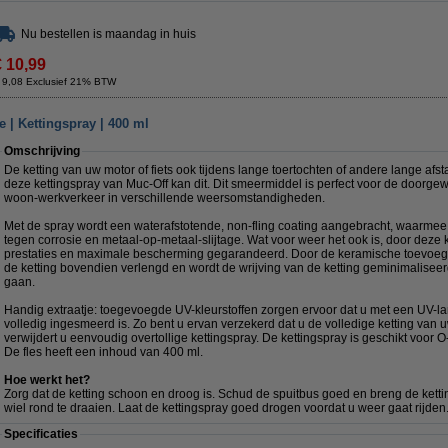
Nu bestellen is maandag in huis
€ 10,99
 9,08 Exclusief 21% BTW
 | Kettingspray | 400 ml
Omschrijving
De ketting van uw motor of fiets ook tijdens lange toertochten of andere lange 
deze kettingspray van Muc-Off kan dit. Dit smeermiddel is perfect voor de doorgew
woon-werkverkeer in verschillende weersomstandigheden.
Met de spray wordt een waterafstotende, non-fling coating aangebracht, waarm
tegen corrosie en metaal-op-metaal-slijtage. Wat voor weer het ook is, door deze
prestaties en maximale bescherming gegarandeerd. Door de keramische toevoeg
de ketting bovendien verlengd en wordt de wrijving van de ketting geminimalisee
gaan.
Handig extraatje: toegevoegde UV-kleurstoffen zorgen ervoor dat u met een UV-lam
volledig ingesmeerd is. Zo bent u ervan verzekerd dat u de volledige ketting van u
verwijdert u eenvoudig overtollige kettingspray. De kettingspray is geschikt voor O-
De fles heeft een inhoud van 400 ml.
Hoe werkt het?
Zorg dat de ketting schoon en droog is. Schud de spuitbus goed en breng de ketti
wiel rond te draaien. Laat de kettingspray goed drogen voordat u weer gaat rijden
Specificaties