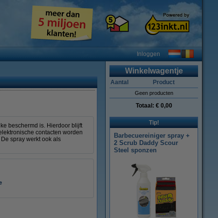
Inloggen
Winkelwagentje
Aantal
Product
Geen producten
Totaal:
€ 0,00
Tip!
e beschermd is. Hierdoor blijft
 elektronische contacten worden
Barbecuereiniger spray +
De spray werkt ook als
2 Scrub Daddy Scour
Steel sponzen
e