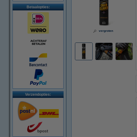
Betaalopties:
vergroten
Verzendopties: