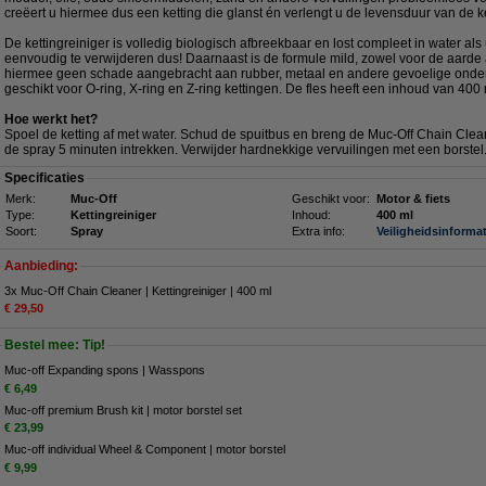
creëert u hiermee dus een ketting die glanst én verlengt u de levensduur van de k
De kettingreiniger is volledig biologisch afbreekbaar en lost compleet in water als 
eenvoudig te verwijderen dus! Daarnaast is de formule mild, zowel voor de aarde al
hiermee geen schade aangebracht aan rubber, metaal en andere gevoelige onderd
geschikt voor O-ring, X-ring en Z-ring kettingen. De fles heeft een inhoud van 400 
Hoe werkt het?
Spoel de ketting af met water. Schud de spuitbus en breng de Muc-Off Chain Clea
de spray 5 minuten intrekken. Verwijder hardnekkige vervuilingen met een borstel
Specificaties
Merk:
Muc-Off
Geschikt voor:
Motor & fiets
Type:
Kettingreiniger
Inhoud:
400 ml
Soort:
Spray
Extra info:
Veiligheidsinformat
Aanbieding:
3x Muc-Off Chain Cleaner | Kettingreiniger | 400 ml
€ 29,50
Bestel mee: Tip!
Muc-off Expanding spons | Wasspons
€ 6,49
Muc-off premium Brush kit | motor borstel set
€ 23,99
Muc-off individual Wheel & Component | motor borstel
€ 9,99