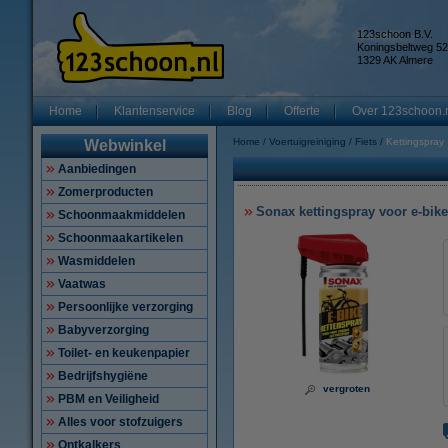
123schoon B.V.
Koningsbeltweg 52
1329 AK Almere
Home
Klantenservice
Blog
Offerte
Over 123schoon.
Home
Voertuigreiniging
Fiets
Kettingspray
Webwinkel
Aanbiedingen
Zomerproducten
Sonax kettingspray voor e-bike
Schoonmaakmiddelen
Schoonmaakartikelen
Wasmiddelen
Vaatwas
Persoonlijke verzorging
Babyverzorging
Toilet- en keukenpapier
Bedrijfshygiëne
vergroten
PBM en Veiligheid
Alles voor stofzuigers
Ontkalkers