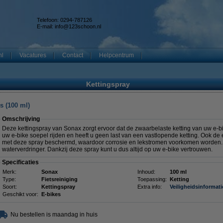
Telefoon: 0294-787126
E-mail:
info@123schoon.nl
nl
Vacatures
Contact
Helpcentrum
Kettingspray
s (100 ml)
Omschrijving
Deze kettingspray van Sonax zorgt ervoor dat de zwaarbelaste ketting van uw e-bik
uw e-bike soepel rijden en heeft u geen last van een vastlopende ketting. Ook de
met deze spray beschermd, waardoor corrosie en lekstromen voorkomen worden. 
waterverdringer. Dankzij deze spray kunt u dus altijd op uw e-bike vertrouwen.
Specificaties
Merk:
Sonax
Inhoud:
100 ml
Type:
Fietsreiniging
Toepassing:
Ketting
Soort:
Kettingspray
Extra info:
Veiligheidsinformati
Geschikt voor:
E-bikes
Nu bestellen is maandag in huis