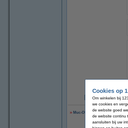
Cookies op 1
Om winkelen bij 123
€
we cookies en verge
de website goed wer
Muc-Off Dry Chain Lube | Ketti
de website continu 
aansluiten bij uw i
binnen en buiten on