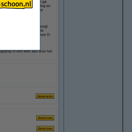
otor)ketting hiermee in en ga
Dry Formula' worden wrijving en
eze kettingspray ideaal voor
t om de levensduur van de
oot ook nieuw vuil af en zorgt
ls, werkt dit extra goed. De
derdelen, en is geschikt voor O-
ngspray in één keer aan door het
.