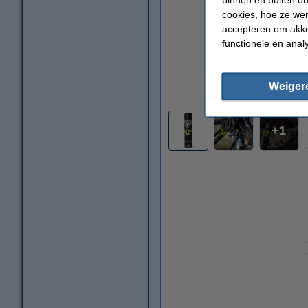
cookies, hoe ze we
accepteren om akko
functionele en anal
Weiger
vergroten
1