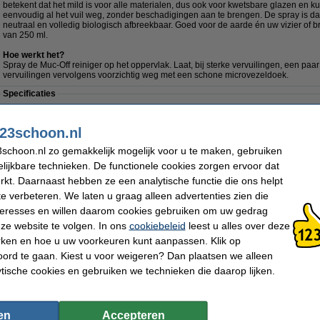
betekent dat het mild is voor alle materialen, dus ook voor kwetsbare glazen en ku
eenvoudig al het vuil weg, zonder beschadigingen aan te brengen. De spray is daa
neutraal en volledig biologisch afbreekbaar. Goed voor de aarde én uw vizier of br
van 250 ml.
Hoe werkt het?
Spray de Muc-Off reiniger op het oppervlak. Laat, bij sterke vervuilingen, een paa
vervuilingen vervolgens voorzichtig weg met een schone microvezeldoek.
Specificaties
Merk:
Muc-Off
Geschikt voor:
Motor & fiet
Type:
Helm & vizierreiniger
Inhoud:
250 ml
23schoon.nl
Soort:
Spray
Extra info:
Veiligheids
schoon.nl zo gemakkelijk mogelijk voor u te maken, gebruiken
Aanbieding:
lijkbare technieken. De functionele cookies zorgen ervoor dat
3x Muc-Off Helmet, Visor & Goggle Cleaner | Helm- & vizierreiniger | 250 ml
kt. Daarnaast hebben ze een analytische functie die ons helpt
€ 28,99
te verbeteren. We laten u graag alleen advertenties zien die
Tip: bestel uw microvezeldoeken mee.
nteresses en willen daarom cookies gebruiken om uw gedrag
Microvezeldoek 40 x 40 cm 3 stuks (123schoon huismerk)
ze website te volgen. In ons
cookiebeleid
leest u alles over deze
€ 2,99
rken en hoe u uw voorkeuren kunt aanpassen. Klik op
ord te gaan. Kiest u voor weigeren? Dan plaatsen we alleen
Morgen in huis
ytische cookies en gebruiken we technieken die daarop lijken.
€ 9,99
 8,26 Exclusief 21% BTW
en
Accepteren