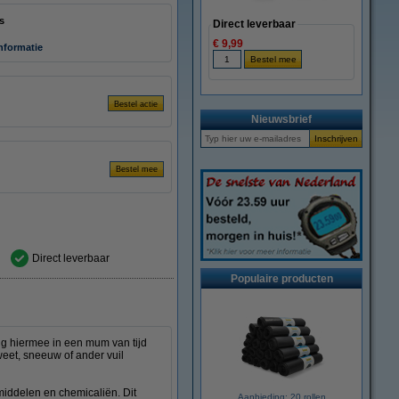
s
Direct leverbaar
€ 9,99
informatie
Nieuwsbrief
Direct leverbaar
Populaire producten
nig hiermee in een mum van tijd
zweet, sneeuw of ander vuil
middelen en chemicaliën. Dit
Aanbieding: 20 rollen