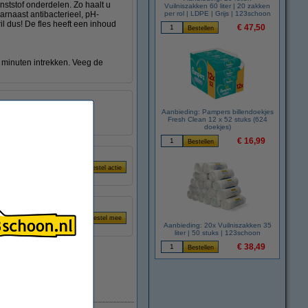
nststof onderdelen. Zo haalt u
Vuilniszakken 60 liter | 20 zakken
rnaast antibacterieel, pH-
per rol | LDPE | Grijs | 123schoon
il dus! De fles heeft een inhoud
€ 47,50
r minuten intrekken. Veeg de
s
Aanbieding: Pampers billendoekjes
Fresh Clean 12 x 52 stuks (624
informatie
doekjes)
€ 16,99
Aanbieding: 20x Vuilniszakken 35
liter | 50 stuks | 123schoon
€ 38,49
Direct leverbaar