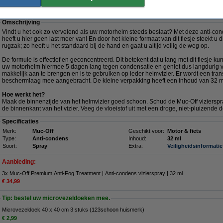
tment | Anti-condens vizierspray | 32 ml
Omschrijving
Vindt u het ook zo vervelend als uw motorhelm steeds beslaat? Met deze anti-con
heeft u hier geen last meer van! En door het kleine formaat van dit flesje steekt u d
rugzak; zo heeft u het standaard bij de hand en gaat u altijd veilig de weg op.
De formule is effectief en geconcentreerd. Dit betekent dat u lang met dit flesje k
uw motorhelm hiermee 5 dagen lang tegen condensatie en geniet dus langdurig va
makkelijk aan te brengen en is te gebruiken op ieder helmvizier. Er wordt een tr
beschermlaag mee aangebracht. De kleine verpakking heeft een inhoud van 32 
Hoe werkt het?
Maak de binnenzijde van het helmvizier goed schoon. Schud de Muc-Off vizierspr
de binnenkant van het vizier. Veeg de vloeistof uit met een droge, niet-pluizende 
Specificaties
Merk:
Muc-Off
Geschikt voor:
Motor & fiets
Type:
Anti-condens
Inhoud:
32 ml
Soort:
Spray
Extra:
Veiligheidsinformatie
Aanbieding:
3x Muc-Off Premium Anti-Fog Treatment | Anti-condens vizierspray | 32 ml
€ 34,99
Tip: bestel uw microvezeldoeken mee.
Microvezeldoek 40 x 40 cm 3 stuks (123schoon huismerk)
€ 2,99