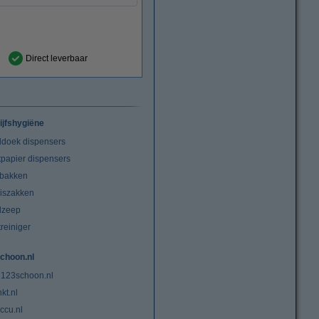
Direct leverbaar
ijfshygiëne
doek dispensers
tpapier dispensers
lbakken
niszakken
dzeep
treiniger
choon.nl
 123schoon.nl
kt.nl
ccu.nl