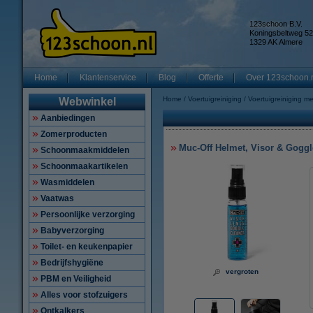
123schoon B.V.
Koningsbeltweg 52
1329 AK Almere
Home
Klantenservice
Blog
Offerte
Over 123schoon.
Home
Voertuigreiniging
Voertuigreiniging m
Webwinkel
Aanbiedingen
Zomerproducten
Muc-Off Helmet, Visor & Goggle
Schoonmaakmiddelen
Schoonmaakartikelen
Wasmiddelen
Vaatwas
Persoonlijke verzorging
Babyverzorging
Toilet- en keukenpapier
Bedrijfshygiëne
vergroten
PBM en Veiligheid
Alles voor stofzuigers
Ontkalkers