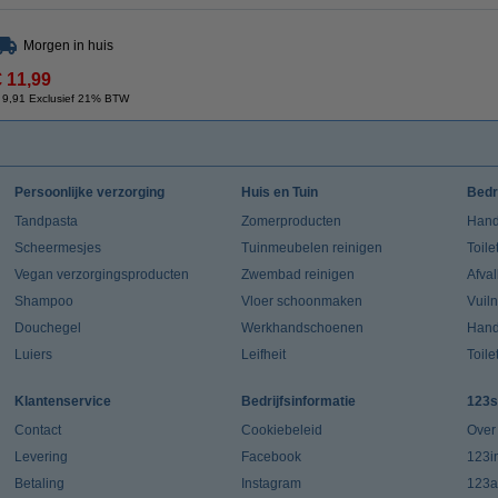
Morgen in huis
€ 11,99
 9,91 Exclusief 21% BTW
Persoonlijke verzorging
Huis en Tuin
Bedr
Tandpasta
Zomerproducten
Hand
Scheermesjes
Tuinmeubelen reinigen
Toile
Vegan verzorgingsproducten
Zwembad reinigen
Afva
Shampoo
Vloer schoonmaken
Vuil
Douchegel
Werkhandschoenen
Han
Luiers
Leifheit
Toile
Klantenservice
Bedrijfsinformatie
123s
Contact
Cookiebeleid
Over
Levering
Facebook
123in
Betaling
Instagram
123a