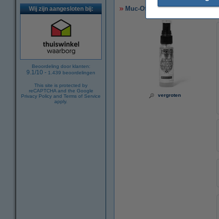
Muc-Off Premium Anti-Fog Trea
Wij zijn aangesloten bij:
Beoordeling door klanten:
9.1
/
10
-
1.439
beoordelingen
This site is protected by
reCAPTCHA and the Google
vergroten
Privacy Policy
and
Terms of Service
apply.