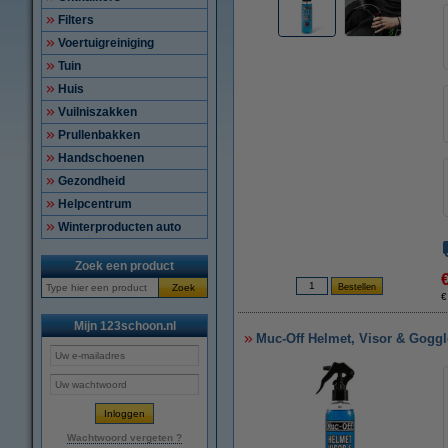
Filters
Voertuigreiniging
Tuin
Huis
Vuilniszakken
Prullenbakken
Handschoenen
Gezondheid
Helpcentrum
Winterproducten auto
Zoek een product
Zoek
€
Mijn 123schoon.nl
Muc-Off Helmet, Visor & Goggle
Wachtwoord vergeten ?