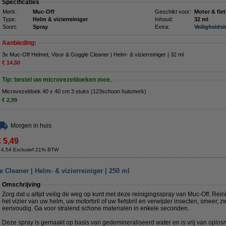
Specificaties
Merk:
Muc-Off
Geschikt voor:
Motor & fiet
Type:
Helm & vizierreiniger
Inhoud:
32 ml
Soort:
Spray
Extra:
Veiligheids
Aanbieding:
3x Muc-Off Helmet, Visor & Goggle Cleaner | Helm- & vizierreiniger | 32 ml
€ 14,50
Tip: bestel uw microvezeldoeken mee.
Microvezeldoek 40 x 40 cm 3 stuks (123schoon huismerk)
€ 2,99
Morgen in huis
€ 5,49
 4,54 Exclusief 21% BTW
 Cleaner | Helm- & vizierreiniger | 250 ml
Omschrijving
Zorg dat u altijd veilig de weg op kunt met deze reinigingsspray van Muc-Off. Rei
het vizier van uw helm, uw motorbril of uw fietsbril en verwijder insecten, smeer, 
eenvoudig. Ga voor stralend schone materialen in enkele seconden.
Deze spray is gemaakt op basis van gedemineraliseerd water en is vrij van oplos