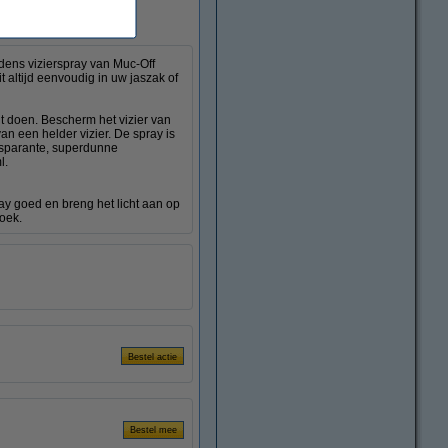
dens vizierspray van Muc-Off
it altijd eenvoudig in uw jaszak of
unt doen. Bescherm het vizier van
n een helder vizier. De spray is
ansparante, superdunne
ml.
ay goed en breng het licht aan op
doek.