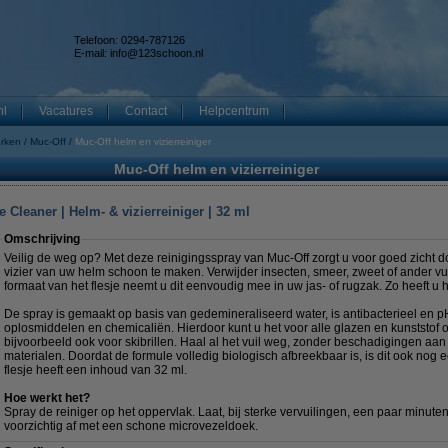
Telefoon: 0294-787126
E-mail:
info@123schoon.nl
nl
Vacatures
Contact
Helpcentrum
erken
Muc-Off
Muc-Off helm en vizierreiniger
Muc-Off helm en vizierreiniger
 Cleaner | Helm- & vizierreiniger | 32 ml
Omschrijving
Veilig de weg op? Met deze reinigingsspray van Muc-Off zorgt u voor goed zicht door
vizier van uw helm schoon te maken. Verwijder insecten, smeer, zweet of ander vu
formaat van het flesje neemt u dit eenvoudig mee in uw jas- of rugzak. Zo heeft u he
De spray is gemaakt op basis van gedemineraliseerd water, is antibacterieel en pH
oplosmiddelen en chemicaliën. Hierdoor kunt u het voor alle glazen en kunststof
bijvoorbeeld ook voor skibrillen. Haal al het vuil weg, zonder beschadigingen aa
materialen. Doordat de formule volledig biologisch afbreekbaar is, is dit ook nog
flesje heeft een inhoud van 32 ml.
Hoe werkt het?
Spray de reiniger op het oppervlak. Laat, bij sterke vervuilingen, een paar minute
voorzichtig af met een schone microvezeldoek.