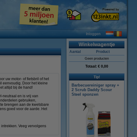
Inloggen
Winkelwagentje
Aantal
Product
Geen producten
Totaal:
€ 0,00
Tip!
 uw motor- of fietsbril of het
il eenvoudig. Door het kleine
Barbecuereiniger spray +
t altijd bij de hand!
2 Scrub Daddy Scour
Steel sponzen
-neutraal en is vrij van
 onderdelen gebruiken,
n te brengen aan de kwetsbare
 eens goed voor de aarde. Het
n intrekken. Veeg vervolgens