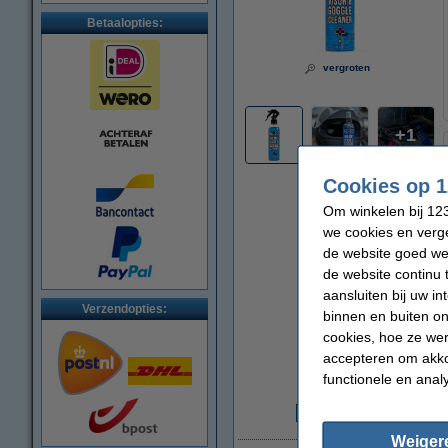
Betaalopties:
vergroten
1
Cookies op 1
Om winkelen bij 123
we cookies en verge
de website goed wer
de website continu 
aansluiten bij uw i
Verzendopties:
binnen en buiten on
cookies, hoe ze we
accepteren om akko
functionele en anal
€
Weiger