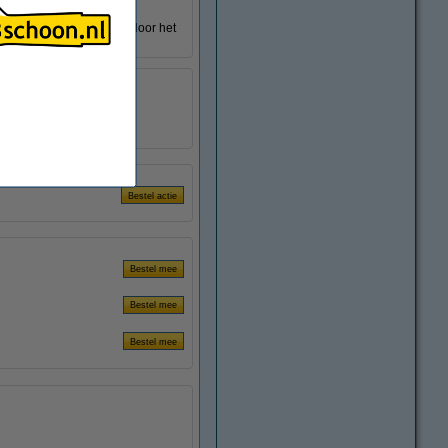
ngspray in één keer aan door het
.