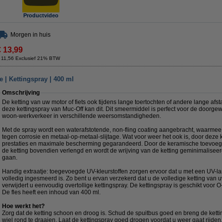
Productvideo
Morgen in huis
€ 13,99
 11,56 Exclusief 21% BTW
 | Kettingspray | 400 ml
Omschrijving
De ketting van uw motor of fiets ook tijdens lange toertochten of andere lange 
deze kettingspray van Muc-Off kan dit. Dit smeermiddel is perfect voor de doorgew
woon-werkverkeer in verschillende weersomstandigheden.
Met de spray wordt een waterafstotende, non-fling coating aangebracht, waarm
tegen corrosie en metaal-op-metaal-slijtage. Wat voor weer het ook is, door deze
prestaties en maximale bescherming gegarandeerd. Door de keramische toevoeg
de ketting bovendien verlengd en wordt de wrijving van de ketting geminimalisee
gaan.
Handig extraatje: toegevoegde UV-kleurstoffen zorgen ervoor dat u met een UV-lam
volledig ingesmeerd is. Zo bent u ervan verzekerd dat u de volledige ketting van u
verwijdert u eenvoudig overtollige kettingspray. De kettingspray is geschikt voor O-
De fles heeft een inhoud van 400 ml.
Hoe werkt het?
Zorg dat de ketting schoon en droog is. Schud de spuitbus goed en breng de ketti
wiel rond te draaien. Laat de kettingspray goed drogen voordat u weer gaat rijden