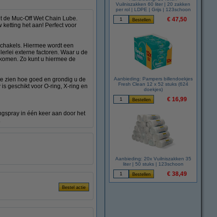
Vuilniszakken 60 liter | 20 zakken
per rol | LDPE | Grijs | 123schoon
t de Muc-Off Wet Chain Lube.
€ 47,50
 ketting het aan! Perfect voor
 schakels. Hiermee wordt een
lerlei externe factoren. Waar u de
oorkomen. Zo kunt u hiermee de
te zien hoe goed en grondig u de
Aanbieding: Pampers billendoekjes
Fresh Clean 12 x 52 stuks (624
is geschikt voor O-ring, X-ring en
doekjes)
€ 16,99
ngspray in één keer aan door het
.
Aanbieding: 20x Vuilniszakken 35
liter | 50 stuks | 123schoon
€ 38,49