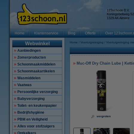
123schoon B.V.
Koningsbeltweg 52
1329 AK Almere
Home
Klantenservice
Blog
Offerte
Over 123schoon.
Home
Voertuigreiniging
Voertuigreiniging m
Webwinkel
Aanbiedingen
Zomerproducten
Muc-Off Dry Chain Lube | Ketti
Schoonmaakmiddelen
Schoonmaakartikelen
Wasmiddelen
Vaatwas
Persoonlijke verzorging
Babyverzorging
Toilet- en keukenpapier
Bedrijfshygiëne
vergroten
PBM en Veiligheid
Alles voor stofzuigers
Ontkalkers