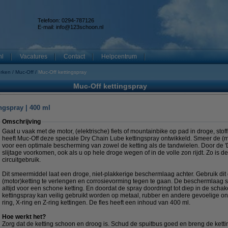
Telefoon: 0294-787126
E-mail:
info@123schoon.nl
nl
Vacatures
Contact
Helpcentrum
erken
Muc-Off
Muc-Off kettingspray
Muc-Off kettingspray
ngspray | 400 ml
Omschrijving
Gaat u vaak met de motor, (elektrische) fiets of mountainbike op pad in droge, s
heeft Muc-Off deze speciale Dry Chain Lube kettingspray ontwikkeld. Smeer de (m
voor een optimale bescherming van zowel de ketting als de tandwielen. Door de '
slijtage voorkomen, ook als u op hele droge wegen of in de volle zon rijdt. Zo is d
circuitgebruik.
Dit smeermiddel laat een droge, niet-plakkerige beschermlaag achter. Gebruik di
(motor)ketting te verlengen en corrosievorming tegen te gaan. De beschermlaag st
altijd voor een schone ketting. En doordat de spray doordringt tot diep in de schake
kettingspray kan veilig gebruikt worden op metaal, rubber en andere gevoelige on
ring, X-ring en Z-ring kettingen. De fles heeft een inhoud van 400 ml.
Hoe werkt het?
Zorg dat de ketting schoon en droog is. Schud de spuitbus goed en breng de ketti