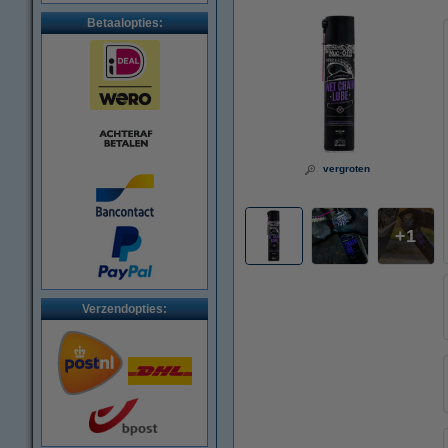
Betaalopties:
vergroten
1
Verzendopties: