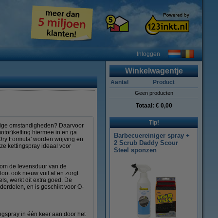
Inloggen
Winkelwagentje
Aantal
Product
Geen producten
Totaal:
€ 0,00
Tip!
toffige omstandigheden? Daarvoor
otor)ketting hiermee in en ga
Barbecuereiniger spray +
Dry Formula' worden wrijving en
2 Scrub Daddy Scour
eze kettingspray ideaal voor
Steel sponzen
t om de levensduur van de
oot ook nieuw vuil af en zorgt
ls, werkt dit extra goed. De
derdelen, en is geschikt voor O-
ngspray in één keer aan door het