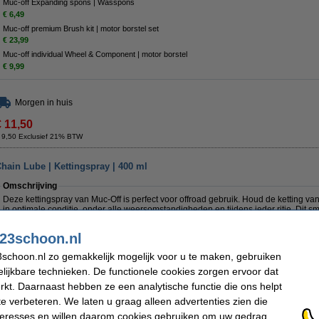
Muc-off Expanding spons | Wasspons
€ 6,49
Muc-off premium Brush kit | motor borstel set
€ 23,99
Muc-off individual Wheel & Component | motor borstel
€ 9,99
Morgen in huis
€ 11,50
 9,50 Exclusief 21% BTW
hain Lube | Kettingspray | 400 ml
Omschrijving
Deze kettingspray van Muc-Off is perfect voor offroad gebruik. Houd de ketting va
in optimale conditie, onder alle weersomstandigheden en tijdens ieder ritje. Dit s
iedere motorrijder.
23schoon.nl
De kettingspray is gemaakt van een waterafstotende, keramische formule. Deze dr
zorgt voor sublieme bescherming. Ga hiermee corrosie en metaal-op-metaal-slijta
schoon.nl zo gemakkelijk mogelijk voor u te maken, gebruiken
levensduur van de ketting en kunt u hier langer van genieten. Door de keramisch
tegengaan, om voor een beter vermogen te gaan.
lijkbare technieken. De functionele cookies zorgen ervoor dat
kt. Daarnaast hebben ze een analytische functie die ons helpt
Handig extraatje: deze kettingspray bevat UV-kleurstof. Dit betekent dat u een UV
controleren of u de hele ketting gesmeerd heeft. Sla zo nooit meer een stukje over.
te verbeteren. We laten u graag alleen advertenties zien die
O-ring, X-ring en Z-ring kettingen. De fles heeft een inhoud van 400 ml.
nteresses en willen daarom cookies gebruiken om uw gedrag