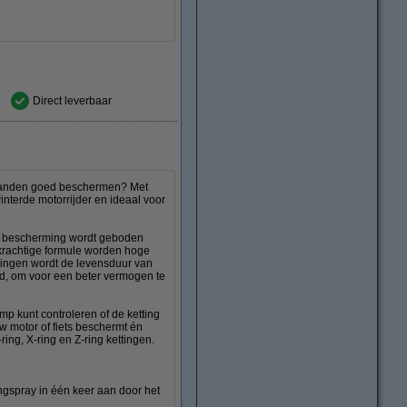
Direct leverbaar
afstanden goed beschermen? Met
interde motorrijder en ideaal voor
ee bescherming wordt geboden
 krachtige formule worden hoge
ingen wordt de levensduur van
rd, om voor een beter vermogen te
p kunt controleren of de ketting
w motor of fiets beschermt én
ring, X-ring en Z-ring kettingen.
ngspray in één keer aan door het
.