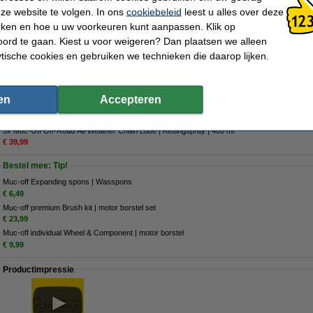
Hoe werkt het?
ze website te volgen. In ons
cookiebeleid
leest u alles over deze
Zorg dat de ketting schoon en droog is. Schud de spuitbus goed en breng de ketti
rken en hoe u uw voorkeuren kunt aanpassen. Klik op
wiel rond te draaien. Laat de kettingspray goed drogen voordat u weer gaat rijden
ord te gaan. Kiest u voor weigeren? Dan plaatsen we alleen
Specificaties
ytische cookies en gebruiken we technieken die daarop lijken.
Merk:
Muc-Off
Inhoud:
400 ml
Type:
Kettingspray
Video:
Productvideo
Soort:
Spray
Extra info:
Veiligheidsinformatie
Geschikt voor:
Motor & fiets
en
Accepteren
Aanbieding:
3x Muc-Off Off-Road All-Weather Chain Lube | Kettingspray | 400 ml
€ 39,99
Bestel mee: Tip!
Muc-off Expanding spons | Wasspons
€ 6,49
Muc-off premium Brush kit | motor borstel set
€ 23,99
Muc-off individual Wheel & Component | motor borstel
€ 9,99
Productimpressie