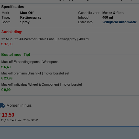
Specificaties
Merk:
Muc-Off
Geschikt voor:
Motor & fiets
Type:
Kettingspray
Inhoud:
400 ml
Soort:
Spray
Extra info:
Veiligheidsinformatie
Aanbieding:
3x Muc-Off All-Weather Chain Lube | Kettingspray | 400 ml
€ 37,99
Bestel mee: Tip!
Muc-off Expanding spons | Wasspons
€ 6,49
Muc-off premium Brush kit | motor borstel set
€ 23,99
Muc-off individual Wheel & Component | motor borstel
€ 9,99
Morgen in huis
€ 13,50
 11,16 Exclusief 21% BTW