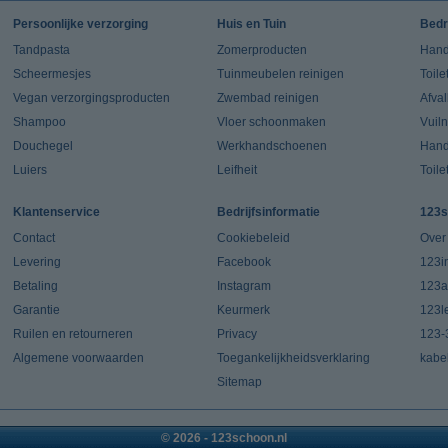
Persoonlijke verzorging
Huis en Tuin
Bedr
Tandpasta
Zomerproducten
Hand
Scheermesjes
Tuinmeubelen reinigen
Toile
Vegan verzorgingsproducten
Zwembad reinigen
Afva
Shampoo
Vloer schoonmaken
Vuil
Douchegel
Werkhandschoenen
Han
Luiers
Leifheit
Toile
Klantenservice
Bedrijfsinformatie
123s
Contact
Cookiebeleid
Over
Levering
Facebook
123in
Betaling
Instagram
123a
Garantie
Keurmerk
123l
Ruilen en retourneren
Privacy
123-
Algemene voorwaarden
Toegankelijkheidsverklaring
kabe
Sitemap
© 2026 - 123schoon.nl