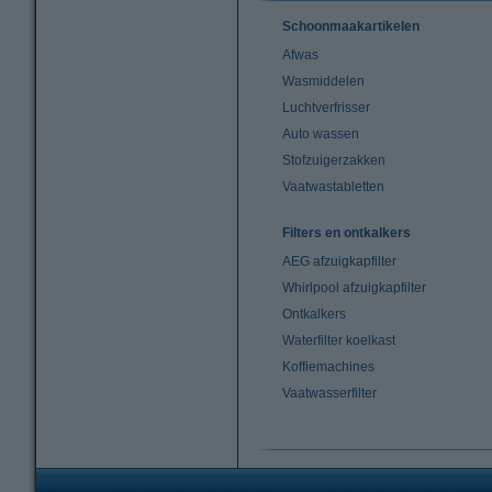
Schoonmaakartikelen
Afwas
Wasmiddelen
Luchtverfrisser
Auto wassen
Stofzuigerzakken
Vaatwastabletten
Filters en ontkalkers
AEG afzuigkapfilter
Whirlpool afzuigkapfilter
Ontkalkers
Waterfilter koelkast
Koffiemachines
Vaatwasserfilter