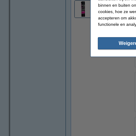
binnen en buiten on
1
cookies, hoe ze we
accepteren om akko
functionele en anal
Weiger