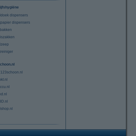
ijfshygiëne
doek dispensers
tpapier dispensers
lbakken
niszakken
dzeep
treiniger
choon.nl
 123schoon.nl
kt.nl
ccu.nl
ed.nl
3D.nl
lshop.nl