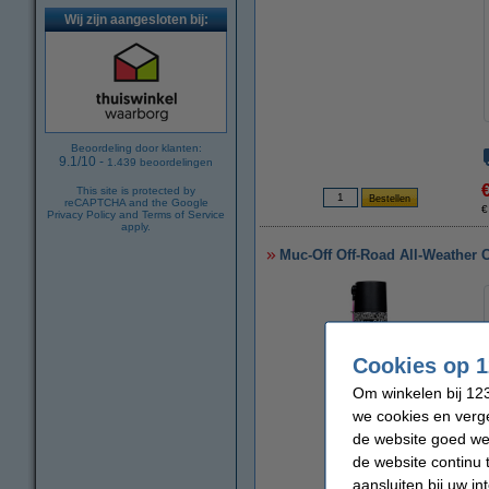
Wij zijn aangesloten bij:
Beoordeling door klanten:
9.1
/
10
-
1.439
beoordelingen
This site is protected by
reCAPTCHA and the Google
€
Privacy Policy
and
Terms of Service
apply.
Muc-Off Off-Road All-Weather C
Cookies op 1
Om winkelen bij 123
we cookies en verge
de website goed wer
vergroten
de website continu 
aansluiten bij uw i