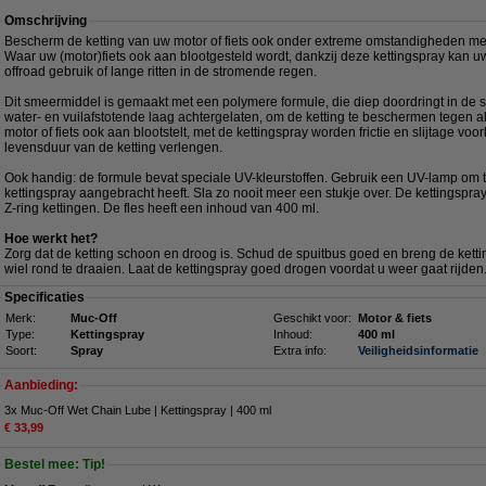
Omschrijving
Bescherm de ketting van uw motor of fiets ook onder extreme omstandigheden me
Waar uw (motor)fiets ook aan blootgesteld wordt, dankzij deze kettingspray kan uw
offroad gebruik of lange ritten in de stromende regen.
Dit smeermiddel is gemaakt met een polymere formule, die diep doordringt in de
water- en vuilafstotende laag achtergelaten, om de ketting te beschermen tegen al
motor of fiets ook aan blootstelt, met de kettingspray worden frictie en slijtage v
levensduur van de ketting verlengen.
Ook handig: de formule bevat speciale UV-kleurstoffen. Gebruik een UV-lamp om 
kettingspray aangebracht heeft. Sla zo nooit meer een stukje over. De kettingspray 
Z-ring kettingen. De fles heeft een inhoud van 400 ml.
Hoe werkt het?
Zorg dat de ketting schoon en droog is. Schud de spuitbus goed en breng de ketti
wiel rond te draaien. Laat de kettingspray goed drogen voordat u weer gaat rijden
Specificaties
Merk:
Muc-Off
Geschikt voor:
Motor & fiets
Type:
Kettingspray
Inhoud:
400 ml
Soort:
Spray
Extra info:
Veiligheidsinformatie
Aanbieding:
3x Muc-Off Wet Chain Lube | Kettingspray | 400 ml
€ 33,99
Bestel mee: Tip!