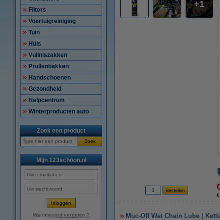
1
Filters
Voertuigreiniging
Tuin
Huis
Vuilniszakken
Prullenbakken
Handschoenen
Gezondheid
Helpcentrum
Winterproducten auto
Zoek een product
Zoek
Mijn 123schoon.nl
€
Wachtwoord vergeten ?
Muc-Off Wet Chain Lube | Ketti