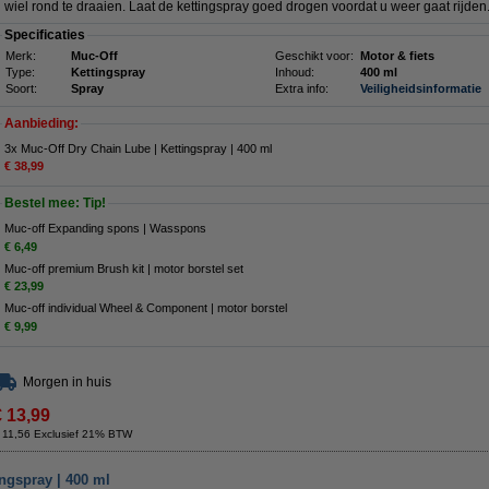
wiel rond te draaien. Laat de kettingspray goed drogen voordat u weer gaat rijden
Specificaties
Merk:
Muc-Off
Geschikt voor:
Motor & fiets
Type:
Kettingspray
Inhoud:
400 ml
Soort:
Spray
Extra info:
Veiligheidsinformatie
Aanbieding:
3x Muc-Off Dry Chain Lube | Kettingspray | 400 ml
€ 38,99
Bestel mee: Tip!
Muc-off Expanding spons | Wasspons
€ 6,49
Muc-off premium Brush kit | motor borstel set
€ 23,99
Muc-off individual Wheel & Component | motor borstel
€ 9,99
Morgen in huis
€ 13,99
 11,56 Exclusief 21% BTW
ngspray | 400 ml