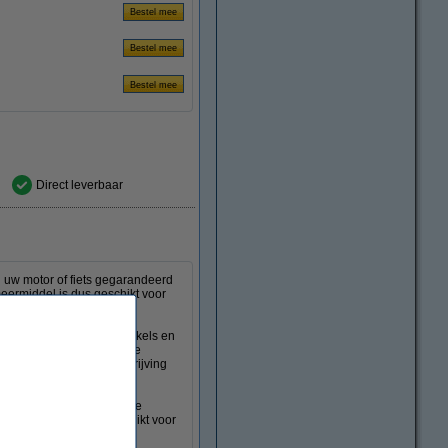
Direct leverbaar
n uw motor of fiets gegarandeerd
meermiddel is dus geschikt voor
ingt diep door in de schakels en
ge tegen. Zo verlengt u de
e eigenschappen wordt wrijving
-lamp kunt gebruiken om te
 De kettingspray is geschikt voor